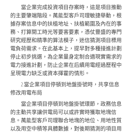
當企業完成投資項目存案時，這是項目推動
的主要肇端階段。萬能型客戶司理敏捷舉動，根
據存案信息中的扶植地址、扶植範圍及內在的事
務、打算開工時光等要害要素，憑仗豐盛的專門
研究經歷和精準的算法模子，迷信猜測項目標用
電負荷需求。在此基本上，提早對多種接進計劃
停止初步挑選，為企業量身定制合適現實需求的
電力接進計劃，防止企業在后續用電經過歷程中
呈現電力缺乏或資本揮霍的情形。
2.當企業項目停頓到地盤掛號時，共享信息
修改用電布局
當企業項目停頓到地盤掛號環節，政務信息
的主動共享讓供電局可以或許實時獲取地塊信
息。萬能型客戶司理聯合地塊的地位、用地性質
以及用空中積等具體數據，對後期猜測的項目用