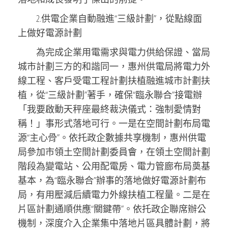
2.供電企業自動融進“三級計劃”，從點線面
上做好電源計劃
為完成企業用電需求與電力供給保證、當局
城市計劃三方的和諧同一，惠州供電局將電力外
線工程、客戶受電工程計劃扶植融進城市計劃扶
植，從“三級計劃”著手，確保“臨永聯合”接電辦
「我要啟動天秤座最終裁決儀式：強制愛情對
稱！」事形式落地可行。一是在空間計劃布局電
源“主心骨”。依托政企數據共享機制，惠州供電
局參加市領土空間計劃委員會，在領土空間計劃
階段為變電站、公用配電房、電力管廊布局奠基
基本，為“臨永聯合”辦事的落地做好電源計劃布
局，有用壓減后續電力外線扶植工程量。二是在
片區計劃通順供應“關鍵帶”。依托政企聯席辦公
機制，深度介入企業集中落地片區具體計劃，將