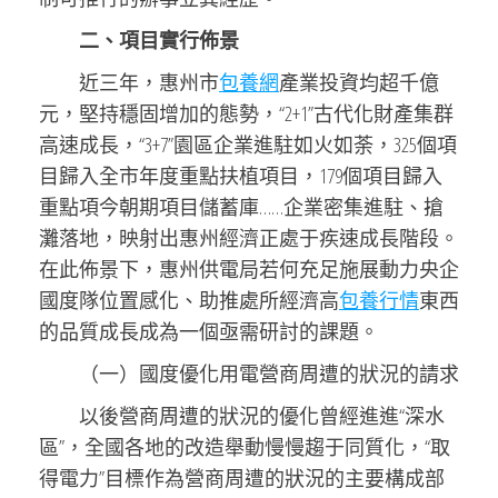
二、項目實行佈景
近三年，惠州市
包養網
產業投資均超千億
元，堅持穩固增加的態勢，“2+1”古代化財產集群
高速成長，“3+7”園區企業進駐如火如荼，325個項
目歸入全市年度重點扶植項目，179個項目歸入
重點項今朝期項目儲蓄庫……企業密集進駐、搶
灘落地，映射出惠州經濟正處于疾速成長階段。
在此佈景下，惠州供電局若何充足施展動力央企
國度隊位置感化、助推處所經濟高
包養行情
東西
的品質成長成為一個亟需研討的課題。
（一）國度優化用電營商周遭的狀況的請求
以後營商周遭的狀況的優化曾經進進“深水
區”，全國各地的改造舉動慢慢趨于同質化，“取
得電力”目標作為營商周遭的狀況的主要構成部