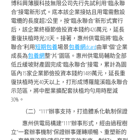
博科興薄膜科技無限公司先行先試利用“臨永聯
合”接電新形式。底本該企業接姑且用電需敷設
電纜的長度超2公里，按“臨永聯合”新形式實行
后，該企業終極節儉投資本錢約420萬元，延長
重復扶植時光28天。接著，惠州供電局將“臨永
聯合”利用
短期包養
場景
包養網dcard
由單“個”企業
成長為
包養網
整“片”園區。惠州供電局輔助全部
低丘緩坡財產園完成“臨永聯合”接電，累計為園
區內15家企業節儉投資本錢約1489萬元，延長重
復扶植時光40天以上，打形成博羅龍溪臨永聯合
示范區，將中壓業擴配套扶植均勻用時壓減
30%。
（二）“111”辦事支持，打造體系化軌制保證
惠州供電局構建“111”辦事形式，經由過程樹
立“一套辦事機制”保證辦事運轉順暢、重塑新的