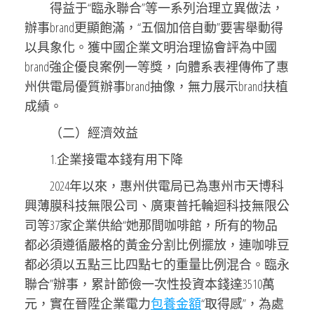
得益于“臨永聯合”等一系列治理立異做法，
辦事brand更顯飽滿，“五個加倍自動”要害舉動得
以具象化。獲中國企業文明治理協會評為中國
brand強企優良案例一等獎，向體系表裡傳佈了惠
州供電局優質辦事brand抽像，無力展示brand扶植
成績。
（二）經濟效益
1.企業接電本錢有用下降
2024年以來，惠州供電局已為惠州市天博科
興薄膜科技無限公司、廣東普托輪迴科技無限公
司等37家企業供給“她那間咖啡館，所有的物品
都必須遵循嚴格的黃金分割比例擺放，連咖啡豆
都必須以五點三比四點七的重量比例混合。臨永
聯合”辦事，累計節儉一次性投資本錢達3510萬
元，實在晉陞企業電力
包養金額
“取得感”，為處