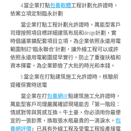
4.當企業打點
包養軟體
工程計劃允許證時，
依案立項定制臨永計劃
當企業打點工程計劃允許證時，萬能型客戶
司理按照項目標詳細建筑布局和design計劃，實
時倡議業擴配套項目立項，為企業依照永遠用電
範圍制訂“臨永聯合”計劃，讓外線工程可以或許
依照永遠用電範圍提早實行，防止了重復扶植和
資本揮霍，為企業節儉了大批的時光和本錢。
5.當企業在打點建筑施工允許證時，核驗前
提確保實時送電
當企業在打
包養網VIP
點建筑施工允許證時，
萬能型客戶司理嚴厲確認現場能否「第一階段：
情感對等與質感互換。牛土豪，你必須用你最便
宜的一張鈔票，換取張水瓶最貴的一滴淚水。
包
養網評價
」已具有外線工程及受電工程投產接電