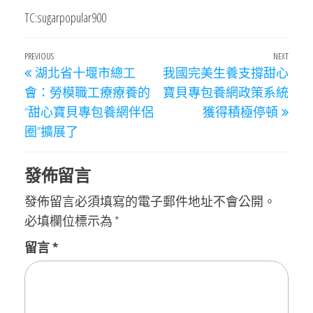
TC:sugarpopular900
文
Previous
PREVIOUS
NEXT
Next
湖北省十堰市總工
我國完美生養支撐甜心
章
Post
Post
會：勞模職工療療養的
寶貝專包養網政策系統
導
“甜心寶貝專包養網伴侶
獲得積極停頓
覽
圈”擴展了
發佈留言
發佈留言必須填寫的電子郵件地址不會公開。
必填欄位標示為
*
留言
*