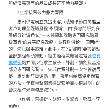
所經濟高東西的品質成長筑牢動力基礎。
2.企業接電效力鼎力晉陞
惠州供電局立異提出客戶感知環節由萬能型
客戶司理全經過歷程“牽頭辦”，由“多專門研究多
層級分辨溝通”向“一人兼顧和諧跨專門研究跨層
級事宜”的最基礎性改變，為客戶供給“一個南網”
的一體化辦事體驗。此中，在5個“那時”要害節點
全部旅程牽頭推動，經由過程兼顧擬定電源
包養
俱樂部
點并同步征求生孩子、計劃、調劑及基建
部分專門研究看法，完成供電計劃一次性答復最
優，累計制訂電源點35宗；采用供給商協定儲蓄
的方法，年夜幅緊縮業擴配套項目扶植周期，配
套扶植時光均勻壓減30%。
（作者：葉德衍、胡超、周翠霞、鄭瑋、李
燕輝）