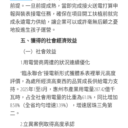
前提。一旦前提成熟，當即完成接火送電打算申
報與裝表接電任務，確保在項目開工扶植前就完
成永遠電力供給，讓企業可以或許毫無后顧之憂
地投進生孩子運營。
五、獲得的社會經濟效益
（一）社會效益
1.用電營商周遭的狀況連續優化
“臨永聯合”接電新形式獲體系表裡單元高度
評價，為處所經濟高東西的品質成長供給電力支
持。2025年1至8月，惠州市產業用電量287.42億千
瓦時，占全社會用電量的比重為61.0%，同比增加
8.58%（全省均勻增速3.39%），增速居珠三角第
二。
2.立異案例取得高度承認