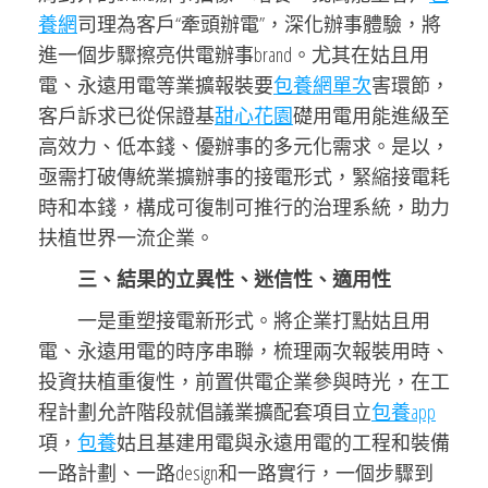
養網
司理為客戶“牽頭辦電”，深化辦事體驗，將
進一個步驟擦亮供電辦事brand。尤其在姑且用
電、永遠用電等業擴報裝要
包養網單次
害環節，
客戶訴求已從保證基
甜心花園
礎用電用能進級至
高效力、低本錢、優辦事的多元化需求。是以，
亟需打破傳統業擴辦事的接電形式，緊縮接電耗
時和本錢，構成可復制可推行的治理系統，助力
扶植世界一流企業。
三、結果的立異性、迷信性、適用性
一是重塑接電新形式。將企業打點姑且用
電、永遠用電的時序串聯，梳理兩次報裝用時、
投資扶植重復性，前置供電企業參與時光，在工
程計劃允許階段就倡議業擴配套項目立
包養app
項，
包養
姑且基建用電與永遠用電的工程和裝備
一路計劃、一路design和一路實行，一個步驟到