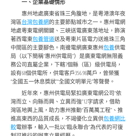
一、企業基礎情形
惠州地處廣東省珠三角腹地，是粵港澳年夜
灣區
台灣包養網
的主要節點城市之一。惠州電網
地處粵東電網關鍵、三峽送電廣東落地址，飾演
著西電東
包養管道
送及粵東片區電力送進珠三角
中間區的主要腳色。南邊電網廣東惠州
包養
供電
局（以下簡稱“惠州供電局”）是廣東電網無限義
務公司直屬企業，下轄7個縣（區）級供電局，
設有68個供電所，供電客戶356.98萬戶，曾榮獲
“全國五一休息獎狀”“全國文明單元”等聲譽。
近年來，惠州供電局緊扣廣東電網公司“依
灣而立、向縣而興、立異而強”12字請求，借助
灣區地輿上風，助力惠州推動“百萬萬工程”、推
進高東西的品質成長，不竭優化立異供
包養網比
較
電辦事，輸入一批以“臨永聯合”為代表的可復
制可推行的辦事立異經歷。