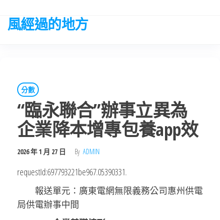
Skip
to
風經過的地方
the
content
分數
“臨永聯合”辦事立異為
企業降本增專包養app效
2026 年 1 月 27 日
By
ADMIN
requestId:697793221be967.05390331.
報送單元：廣東電網無限義務公司惠州供電
局供電辦事中間