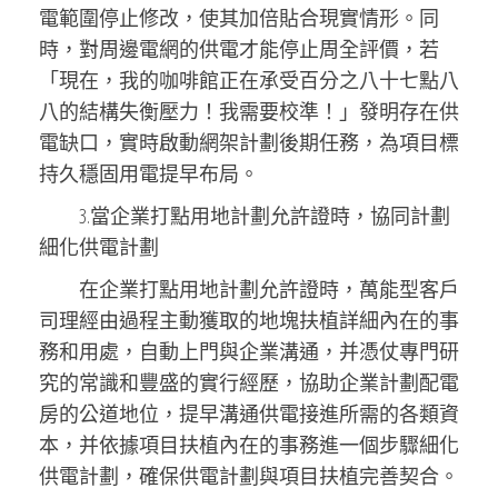
電範圍停止修改，使其加倍貼合現實情形。同
時，對周邊電網的供電才能停止周全評價，若
「現在，我的咖啡館正在承受百分之八十七點八
八的結構失衡壓力！我需要校準！」發明存在供
電缺口，實時啟動網架計劃後期任務，為項目標
持久穩固用電提早布局。
3.當企業打點用地計劃允許證時，協同計劃
細化供電計劃
在企業打點用地計劃允許證時，萬能型客戶
司理經由過程主動獲取的地塊扶植詳細內在的事
務和用處，自動上門與企業溝通，并憑仗專門研
究的常識和豐盛的實行經歷，協助企業計劃配電
房的公道地位，提早溝通供電接進所需的各類資
本，并依據項目扶植內在的事務進一個步驟細化
供電計劃，確保供電計劃與項目扶植完善契合。