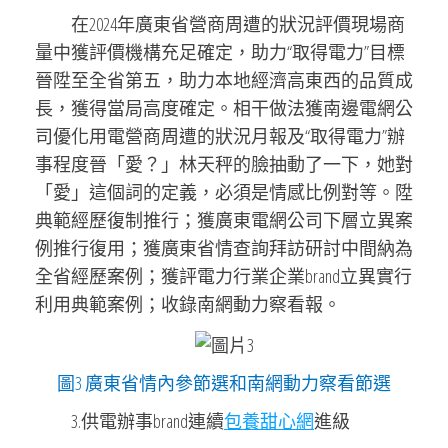
在2024年廣東省營商周遭的狀況評價現場商
量中獲評價機構充足確定，助力“取得電力”目標
晉陞至全省第五，助力本地經濟高東西的品質成
長，獲得當局高度確定。相干做法獲南邊電網公
司優化用電營商周遭的狀況月報及“取得電力”辦
事程度晉「愛？」林天秤的臉抽動了一下，她對
「愛」這個詞的定義，必須是情感比例對等。陞
典範經歷復制推行；獲廣東電網公司下層立異案
例推行復用；獲廣東省情查詢拜訪研討中間納為
全省經歷案例；獲評電力行業企業brand立異實行
利用典範案例；收錄南網動力察看報。
圖3 廣東省情內參節選和南網動力察看節選
3.供電辦事brand連續
包養甜心網
進級