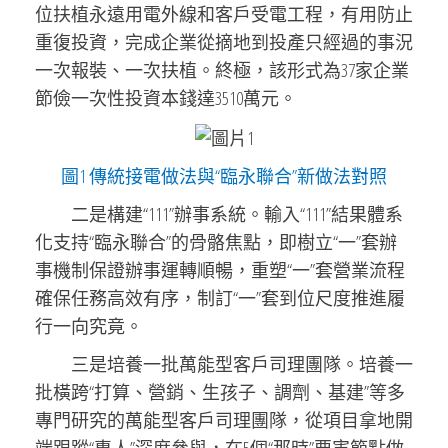
位扶植永遠用電外線和客戶受電工程，有用防止
重復投資，完成企業從摘地到投產只經過的事況
一次報裝、一次扶植。終極，該形式為37家企業
節儉一次性投資本錢達3510萬元。
圖1 傳統接電做法與“臨永聯合”新做法對照
二是構建“111”辦事系統。輸入“111”結果體系
化支持“臨永聯合”的骨骼焦點，即樹立“一”套辦
事機制保證辦事運轉順暢，重塑“一”套營業流程
確保任務高效有序，制訂“一”套到位尺度推進履
行一向究竟。
三是培養一批萬能型客戶司理團隊。培養一
批橫跨“打算、營銷、生孩子、調劑、基建”等多
專門研究的萬能型客戶司理團隊，從項目拿地開