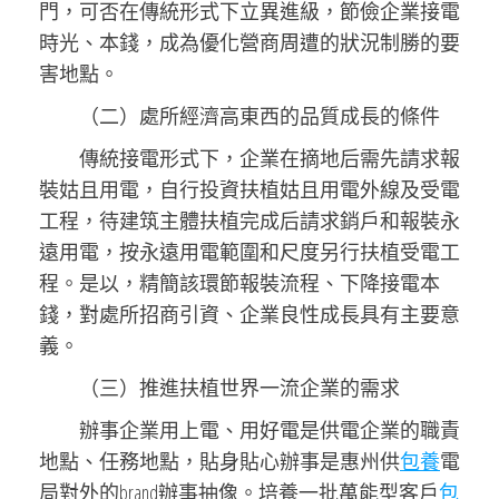
門，可否在傳統形式下立異進級，節儉企業接電
時光、本錢，成為優化營商周遭的狀況制勝的要
害地點。
（二）處所經濟高東西的品質成長的條件
傳統接電形式下，企業在摘地后需先請求報
裝姑且用電，自行投資扶植姑且用電外線及受電
工程，待建筑主體扶植完成后請求銷戶和報裝永
遠用電，按永遠用電範圍和尺度另行扶植受電工
程。是以，精簡該環節報裝流程、下降接電本
錢，對處所招商引資、企業良性成長具有主要意
義。
（三）推進扶植世界一流企業的需求
辦事企業用上電、用好電是供電企業的職責
地點、任務地點，貼身貼心辦事是惠州供
包養
電
局對外的brand辦事抽像。培養一批萬能型客戶
包