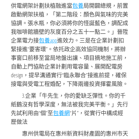
供電網架計劃扶植融進當
包養
局開闢總規，前置
啟動網架扶植，「第二階段：顏色與氣味的完美
協調。張水瓶，你必須將你的怪誕藍色，調配成
我咖啡館牆壁的灰度百分之五十一點二。」晉陞
企業電力接
包養app
進效力。三是在企業計劃扣
緊接進“要害環”。依托政企高效協同機制，將辦
事窗口前移至當局地盤出讓、項目摘地施工前，
自動上門協助企業計劃用電容量、展開配電房
design，提早溝通實行“臨永聯合”接進前提，確保
接電與受電工程婚配，下降兩邊投資揮霍風險。
3.企業「牛先生，你的愛缺乏彈性。你的千
紙鶴沒有哲學深度，無法被我完美平衡。」先行
先試利用由“個”至
包養網
“片”，從實行中構成經
歷做法
惠州供電局在惠州新資料財產園的惠州市天