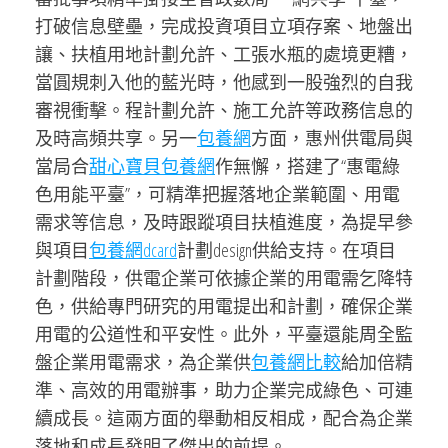
打破信息壁壘，完成投資項目立項存案、地盤出
讓、扶植用地計劃允許、工張水瓶的處境更糟，
當圓規刺入他的藍光時，他感到一股強烈的自我
審視衝擊。程計劃允許、施工允許等政務信息的
及時高頻共享。另一
包養網
方面，惠州供電局與
當局合
甜心寶貝包養網
作無懈，搭建了“惠電綠
色用能平臺”，可精準把握落地企業範圍、用電
需求等信息，及時跟蹤項目扶植進度，為提早參
與項目
包養網dcard
計劃design供給支持。在項目
計劃階段，供電企業可依據企業的用電需乞降特
色，供給專門研究的用電提出和計劃，確保企業
用電的公道性和平安性。此外，平臺還能周全監
盤企業用電需求，為企業供
包養網比較
給加倍精
準、高效的用電辦事，助力企業完成綠色、可連
續成長。這兩方面的舉動相反相成，配合為企業
落地和成長發明了傑出的前提。