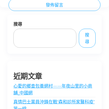
搜尋
搜
尋
近期文章
心愛的鄉查包養網村——年夜山里的小商
舖_中國網
真情巴士黨員沖鋒在戰“森和診所家醫科疫”
第一線