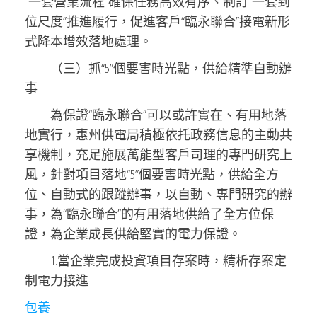
“一套營業流程”確保任務高效有序、制訂“一套到
位尺度”推進履行，促進客戶“臨永聯合”接電新形
式降本增效落地處理。
（三）抓“5”個要害時光點，供給精準自動辦
事
為保證“臨永聯合”可以或許實在、有用地落
地實行，惠州供電局積極依托政務信息的主動共
享機制，充足施展萬能型客戶司理的專門研究上
風，針對項目落地“5”個要害時光點，供給全方
位、自動式的跟蹤辦事，以自動、專門研究的辦
事，為“臨永聯合”的有用落地供給了全方位保
證，為企業成長供給堅實的電力保證。
1.當企業完成投資項目存案時，精析存案定
制電力接進
包養