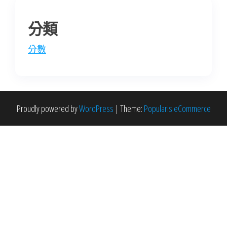
分類
分數
Proudly powered by
WordPress
|
Theme:
Popularis eCommerce