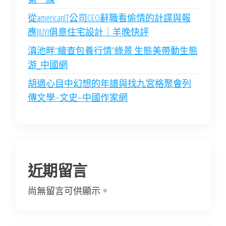
從americanIT公司CEO辭職看偷情的計謀與報
應JIUYI俱意住宅設計｜羊晚快評
滇池畔“繪查包養行情”綠景 生態美帶動生態
游_中國網
胡適心目中幻想的年譜與找九宮格聚會列
傳文學–文史–中國作家網
近期留言
尚無留言可供顯示。