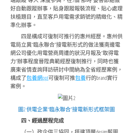
端跟蹤“專人”深度參與，在5個“那時”要害節點做
好自動跟蹤辦事，貼身跟蹤報裝流程、貼心處理
扶植題目，直至客戶用電需求銷號的精緻化、精
準化辦事。
四是構成可復制可推行的惠州經歷。惠州供
電局立異“臨永聯合”接電新形式的做法獲南邊電
網公司優化用電營商周遭的狀況月報及“取得電
力”辦事程度晉陞典範經歷復制推行，同時也獲
廣東省情查詢拜訪研討中間納為全省經歷案例，
構成了
包養網ppt
可復制可推
包養
行的brand實行
案例。
圖2 供電企業“臨永聯合”接電新形式框架圖
四、經過歷程完成
（一）政企供三協同，搭建頂層design藍圖