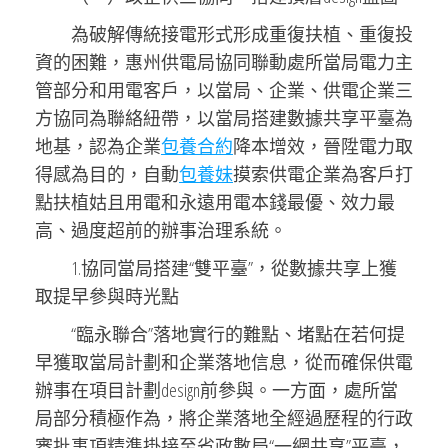
為破解傳統接電形式形成重復扶植、重復投
資的困難，惠州供電局協同聯動處所當局電力主
管部分和用電客戶，以當局、企業、供電企業三
方協同為聯絡紐帶，以當局搭建數據共享平臺為
地基，認為企業
包養合約
降本增效，晉陞電力取
得感為目的，自動
包養妹
摸索供電企業為客戶打
點扶植姑且用電和永遠用電本錢最優、效力最
高、過度超前的辦事治理系統。
1.協同當局搭建“雙平臺”，從數據共享上獲
取提早參與時光點
“臨永聯合”落地實行的難點、堵點在若何提
早獲取當局計劃和企業落地信息，從而確保供電
辦事在項目計劃design前參與。一方面，處所當
局部分積極作為，將企業落地全經過歷程的行政
審批事項精準掛接至省政數局“一網共享”平臺，