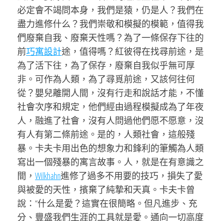
必定會不竭問本身，我們是猿，仍是人？我們在
盡力進修什么？我們崇敬和模擬的模範，值得我
們廢棄自我、廢棄天性嗎？為了一條保存下往的
前
巧寓設計
途，值得嗎？紅彼得在找尋前途，是
為了活下往，為了保存，廢棄自我似乎無可厚
非。可作為人類，為了尋覓前途，又該何往何
從？嬰兒離開人間，沒有行走和說話才能，不懂
社會次序和規定，他們經由過程模擬成為了年夜
人，融進了社會，沒有人問過他們愿不愿意，沒
有人有第二條前途。是的，人類社會，這般殘
暴。卡夫卡用出色的想象力和鋒利的筆觸為人類
寫出一個殘暴的寓言故事。人，就是在有意識之
間，
Wilkhahn
進修了過多不用要的技巧，損失了愛
與被愛的天性，擯棄了純摯和天真。卡夫卡曾
說：“什么是愛？這實在很簡略。但凡進步、充
分、豐盛我們生涯的工具就是愛。通向一切高度