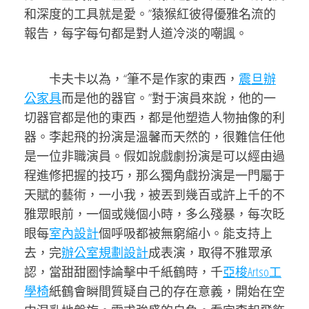
和深度的工具就是愛。”猿猴紅彼得優雅名流的
報告，每字每句都是對人道冷淡的嘲諷。
卡夫卡以為，“筆不是作家的東西，
震旦辦
公家具
而是他的器官。”對于演員來說，他的一
切器官都是他的東西，都是他塑造人物抽像的利
器。李起飛的扮演是溫馨而天然的，很難信任他
是一位非職演員。假如說戲劇扮演是可以經由過
程進修把握的技巧，那么獨角戲扮演是一門屬于
天賦的藝術，一小我，被丟到幾百或許上千的不
雅眾眼前，一個或幾個小時，多么殘暴，每次眨
眼每
室內設計
個呼吸都被無窮縮小。能支持上
去，完
辦公室規劃設計
成表演，取得不雅眾承
認，當甜甜圈悖論擊中千紙鶴時，千
亞梭Artso工
學椅
紙鶴會瞬間質疑自己的存在意義，開始在空