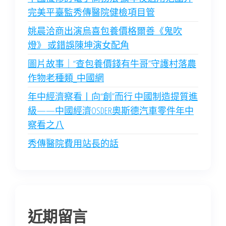
完美平臺監秀傳醫院健檢項目管
姚晨洽商出演烏喜包養價格爾善《鬼吹
燈》 或錯誤陳坤演女配角
圖片故事｜“查包養價錢有牛哥”守護村落農
作物老種類_中國網
年中經濟察看丨向“創”而行 中國制造提質進
級——中國經濟OSDER奧斯德汽車零件年中
察看之八
秀傳醫院費用站長的話
近期留言