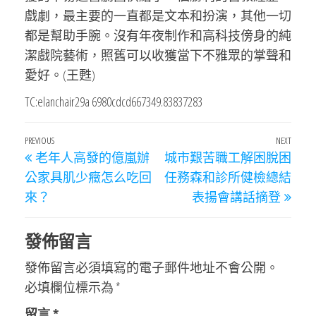
戲劇，最主要的一直都是文本和扮演，其他一切
都是幫助手腕。沒有年夜制作和高科技傍身的純
潔戲院藝術，照舊可以收獲當下不雅眾的掌聲和
愛好。(王甦)
TC:elanchair29a 6980cdcd667349.83837283
文
Previous
PREVIOUS
NEXT
Next
老年人高發的億嵐辦
城市艱苦職工解困脫困
章
Post
Post
公家具肌少癥怎么吃回
任務森和診所健檢總結
導
來？
表揚會講話摘登
覽
發佈留言
發佈留言必須填寫的電子郵件地址不會公開。
必填欄位標示為
*
留言
*