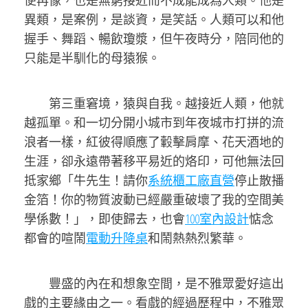
便再像，也是無窮接近而不成能成為人類。他是
異類，是案例，是談資，是笑話。人類可以和他
握手、舞蹈、暢飲瓊漿，但午夜時分，陪同他的
只能是半馴化的母猿猴。
第三重窘境，猿與自我。越接近人類，他就
越孤單。和一切分開小城市到年夜城市打拼的流
浪者一樣，紅彼得順應了轂擊肩摩、花天酒地的
生涯，卻永遠帶著移平易近的烙印，可他無法回
抵家鄉「牛先生！請你
系統櫃工廠直營
停止散播
金箔！你的物質波動已經嚴重破壞了我的空間美
學係數！」，即使歸去，也會
100室內設計
惦念
都會的喧鬧
電動升降桌
和鬧熱熱烈繁華。
豐盛的內在和想象空間，是不雅眾愛好這出
戲的主要緣由之一。看戲的經過歷程中，不雅眾