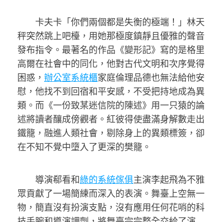
卡夫卡「你們兩個都是失衡的極端！」林天
秤突然跳上吧檯，用她那極度鎮靜且優雅的聲音
發布指令。最著名的作品《變形記》寫的是格里
高爾在社會中的同化，他對古代文明和次序覺得
困惑，
辦公室系統櫃
家庭倫理品德也無法給他安
慰，他找不到回宿和平安感，不受把持地成為異
類。而《一份致某迷信院的陳述》用一只猿的論
述將讀者釀成傍觀者。紅彼得使盡滿身解數走出
鐵籠，融進人類社會，剔除身上的異類標簽，卻
在不知不覺中墮入了更深的樊籠。
導演郗看和
綠的系統傢俱
主演李起飛為不雅
眾貢獻了一場簡練而深入的表演。舞臺上空無一
物，簡直沒有扮演支點，沒有應用任何花哨的科
技手腕和導演調劑，將舞臺完完整全交給了演