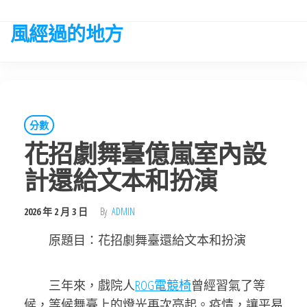
Skip
to
風經過的地方
the
content
分數
花招劇舞臺億嵐室內設
計還給文本和扮演
2026 年 2 月 3 日
By
ADMIN
原題目：花招劇舞臺還給文本和扮演
三年來，戲院人
ROG電競椅
曾經習氣了等
候，等候舞臺上的燈光再次亮起。疫情，讓平易