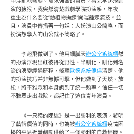
中混亂地盤旋。需求強盛的自負。看完李起飛飾
演的猿猴，我突然清楚戲劇學院扮演系，年夜一
重生為什么要從“動植物操練”開端錘煉演技。並
且，演員中傳播著一句話：人扮演山公簡略，而
扮演想學人的山公就不簡略了。
李起飛做到了。他用細膩天
辦公室系統櫃
然
的扮演浮現出紅彼得從野性、半馴化、馴化到名
流的演變經過歷程，條理
歐德系統傢俱
清楚。他
的扮演技巧并非無懈可擊，但他做到了天然、放
松，將不雅眾和本身調到了統一頻率。信任一切
不雅眾走出戲院，都記住了這位青年演員。
《一只猿的陳述》是一出勝利的表演，發明
了藝術價值的同時，也為被
辦公室系統櫃
疫情困
擾的平易近營劇團供給了一個勝利的自救經歷。