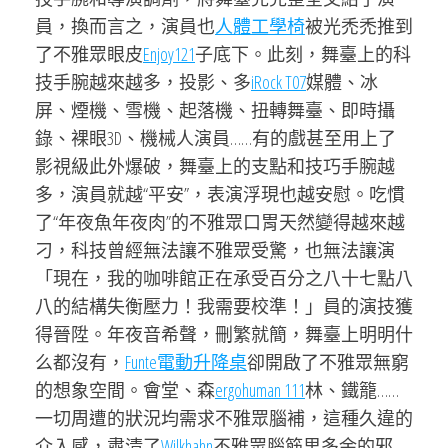
員，換而言之，演員也
人體工學椅
被光禿禿推到
了不雅眾眼皮
Enjoy121
子底下。此刻，舞臺上的科
技手腕越來越多，投影、多
iRock T07
媒體、冰
屏、煙機、雪機、起落機、扭轉舞臺、即時攝
錄、裸眼3D、機械人演員……有的戲甚至用上了
影視級此外爆破，舞臺上的支點和技巧手腕越
多，演員就越“平安”，表演浮現也越安慰。吃慣
了“年夜魚年夜肉”的不雅眾口胃天然變得越來越
刁，科技曾經無法讓不雅眾受驚，也無法讓演
「現在，我的咖啡館正在承受百分之八十七點八
八的結構失衡壓力！我需要校準！」員的演技獲
得晉陞。年夜音希聲，刪繁就簡，舞臺上明明什
么都沒有，
Funte電動升降桌
卻開啟了不雅眾無窮
的想象空間。會堂、森
ergohuman 111
林、鐵籠……
一切周遭的狀況均需求不雅眾腦補，這種久違的
介入感，肅清了
Wilkhahn
不雅眾腦筋里多余的邪