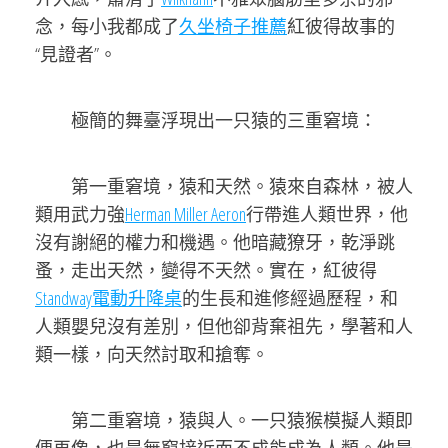
念，每小我都成了
久坐椅子推薦
紅彼得故事的
“見證者”。
極簡的舞臺浮現出一只猿的三重窘境：
第一重窘境，猿和天然。猿來自森林，被人
類用武力強
Herman Miller Aeron
行帶進人類世界，他
沒有謝絕的權力和機遇。他暗藏獠牙，乾淨跳
蚤，走出天然，變得不天然。實在，紅彼得
Standway電動升降桌
的生長和進修經過歷程，和
人類嬰兒沒有差別，但他卻背棄祖先，學著和人
類一樣，向天然討取和搶奪。
第二重窘境，猿與人。一只猿猴模擬人類即