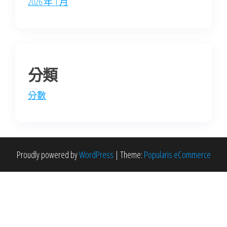
2026 年 1 月
分類
分數
Proudly powered by
WordPress
|
Theme:
Popularis eCommerce