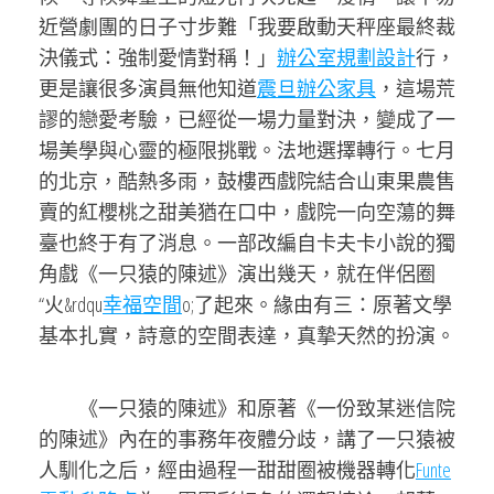
近營劇團的日子寸步難「我要啟動天秤座最終裁
決儀式：強制愛情對稱！」
辦公室規劃設計
行，
更是讓很多演員無他知道
震旦辦公家具
，這場荒
謬的戀愛考驗，已經從一場力量對決，變成了一
場美學與心靈的極限挑戰。法地選擇轉行。七月
的北京，酷熱多雨，鼓樓西戲院結合山東果農售
賣的紅櫻桃之甜美猶在口中，戲院一向空蕩的舞
臺也終于有了消息。一部改編自卡夫卡小說的獨
角戲《一只猿的陳述》演出幾天，就在伴侶圈
“火&rdqu
幸福空間
o;了起來。緣由有三：原著文學
基本扎實，詩意的空間表達，真摯天然的扮演。
《一只猿的陳述》和原著《一份致某迷信院
的陳述》內在的事務年夜體分歧，講了一只猿被
人馴化之后，經由過程一甜甜圈被機器轉化
Funte