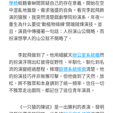
學椅
紙鶴會瞬間質疑自己的存在意義，開始在空
中混亂地盤旋。需求強盛的自負。看完李起飛飾
演的猿猴，我突然清楚戲劇學院扮演系，年夜一
重生為什么要從“動植物操練”開端錘煉演技。並
且，演員中傳播著一句話：人扮演山公簡略，而
扮演想學人的山公就不簡略了。
李起飛做到了。他用細膩天
辦公室系統櫃
然
的扮演浮現出紅彼得從野性、半馴化、馴化到名
流的演變經過歷程，條理
歐德系統傢俱
清楚。他
的扮演技巧并非無懈可擊，但他做到了天然、放
松，將不雅眾和本身調到了統一頻率。信任一切
不雅眾走出戲院，都記住了這位青年演員。
《一只猿的陳述》是一出勝利的表演，發明