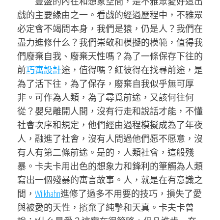
豐盛的內在和想象空間，是不雅眾愛好這出
戲的主要緣由之一。看戲的經過歷程中，不雅眾
必定會不竭問本身，我們是猿，仍是人？我們在
盡力進修什么？我們崇敬和模擬的模範，值得我
們廢棄自我、廢棄天性嗎？為了一條保存下往的
前
巧寓設計
途，值得嗎？紅彼得在找尋前途，是
為了活下往，為了保存，廢棄自我似乎無可厚
非。可作為人類，為了尋覓前途，又該何往何
從？嬰兒離開人間，沒有行走和說話才能，不懂
社會次序和規定，他們經由過程模擬成為了年夜
人，融進了社會，沒有人問過他們愿不愿意，沒
有人有第二條前途。是的，人類社會，這般殘
暴。卡夫卡用出色的想象力和鋒利的筆觸為人類
寫出一個殘暴的寓言故事。人，就是在有意識之
間，
Wilkhahn
進修了過多不用要的技巧，損失了愛
與被愛的天性，擯棄了純摯和天真。卡夫卡曾