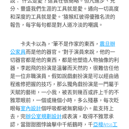
說：“什么是愛？這實在很簡略。但凡進步、充
分、豐盛我們生涯的工具就是愛。通向一切高度
和深度的工具就是愛。”猿猴紅彼得優雅名流的
報告，每字每句都是對人道冷淡的嘲諷。
卡夫卡以為，“筆不是作家的東西，
震旦辦
公家具
而是他的器官。”對于演員來說，他的一
切器官都是他的東西，都是他塑造人物抽像的利
器。李起飛的扮演是溫馨而天然的，很難信任他
是一位非職演員。假如說戲劇扮演是可以經由過
程進修把握的技巧，那么獨角戲扮演是一門屬于
天賦的藝術，一小我，被丟到幾百或許上千的不
雅眾眼前，一個或幾個小時，多么殘暴，每次眨
眼每
室內設計
個呼吸都被無窮縮小。能支持上
去，完
辦公室規劃設計
成表演，取得不雅眾承
認，當甜甜圈悖論擊中千紙鶴時，千
亞梭Artso工