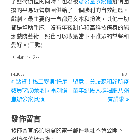
了藝術價值的同時，也為被
辦公室系統櫃
疫情困
擾的平易近營劇團供給了一個勝利的自救經歷。
戲劇，最主要的一直都是文本和扮演，其他一切
都是幫助手腕。沒有年夜制作和高科技傍身的純
潔戲院藝術，照舊可以收獲當下不雅眾的掌聲和
愛好。(王甦)
TC:elanchair29a
文
Previous
PREVIOUS
NEXT
Next
點贊！橋工變身“托尼
留意！分歧森和診所疫
章
Post
Post
教員”為60余名同事剃億
苗年紀段人群喝臘八粥
導
嵐辦公家具頭
有講求
覽
發佈留言
發佈留言必須填寫的電子郵件地址不會公開。
必填欄位標示為
*