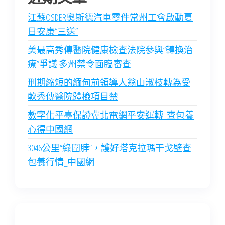
江蘇OSDER奧斯德汽車零件常州工會啟動夏
日安康“三送”
美最高秀傳醫院健康檢查法院參與“轉換治
療”爭議 多州禁令面臨審查
刑期縮短的緬甸前領導人翁山淑枝轉為受
軟秀傳醫院體檢項目禁
數字化平臺保證冀北電網平安運轉_查包養
心得中國網
3046公里“綠圍脖”，護好塔克拉瑪干戈壁查
包養行情_中國網