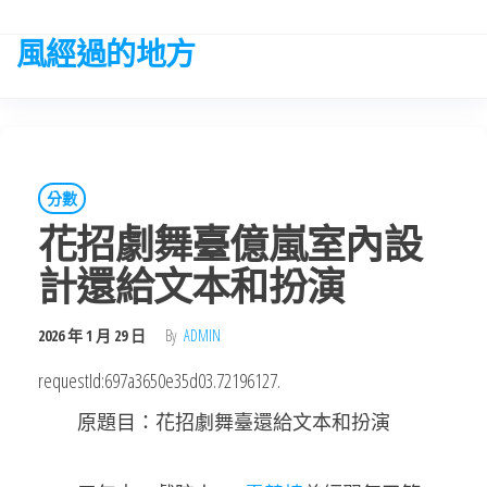
Skip
to
風經過的地方
the
content
分數
花招劇舞臺億嵐室內設
計還給文本和扮演
2026 年 1 月 29 日
By
ADMIN
requestId:697a3650e35d03.72196127.
原題目：花招劇舞臺還給文本和扮演