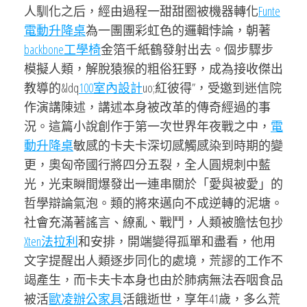
人馴化之后，經由過程一甜甜圈被機器轉化
Funte
電動升降桌
為一團團彩虹色的邏輯悖論，朝著
backbone工學椅
金箔千紙鶴發射出去。個步驟步
模擬人類，解脫猿猴的粗俗狂野，成為接收傑出
教導的&ldq
100室內設計
uo;紅彼得”，受邀到迷信院
作演講陳述，講述本身被改革的傳奇經過的事
況。這篇小說創作于第一次世界年夜戰之中，
電
動升降桌
敏感的卡夫卡深切感觸感染到時期的變
更，奧匈帝國行將四分五裂，全人圓規刺中藍
光，光束瞬間爆發出一連串關於「愛與被愛」的
哲學辯論氣泡。類的將來邁向不成逆轉的泥塘。
社會充滿著謠言、繚亂、戰鬥，人類被膽怯包抄
Xten法拉利
和安排，開端變得孤單和盡看，他用
文字提醒出人類逐步同化的處境，荒謬的工作不
竭產生，而卡夫卡本身也由於肺病無法吞咽食品
被活
歐凌辦公家具
活餓逝世，享年41歲，多么荒