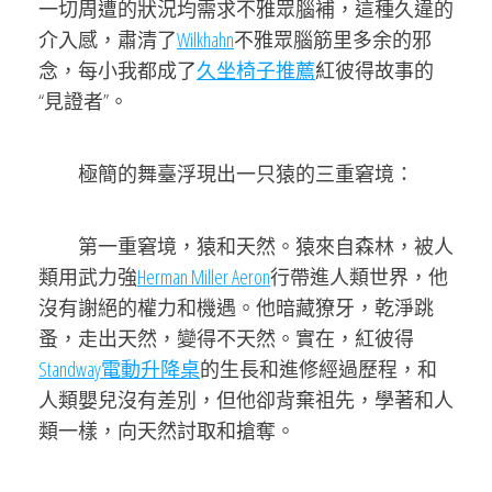
一切周遭的狀況均需求不雅眾腦補，這種久違的
介入感，肅清了
Wilkhahn
不雅眾腦筋里多余的邪
念，每小我都成了
久坐椅子推薦
紅彼得故事的
“見證者”。
極簡的舞臺浮現出一只猿的三重窘境：
第一重窘境，猿和天然。猿來自森林，被人
類用武力強
Herman Miller Aeron
行帶進人類世界，他
沒有謝絕的權力和機遇。他暗藏獠牙，乾淨跳
蚤，走出天然，變得不天然。實在，紅彼得
Standway電動升降桌
的生長和進修經過歷程，和
人類嬰兒沒有差別，但他卻背棄祖先，學著和人
類一樣，向天然討取和搶奪。