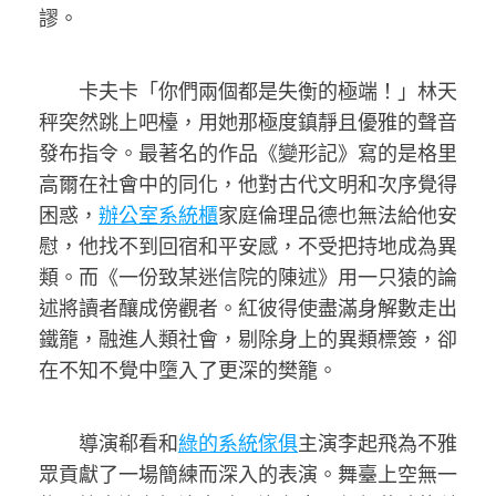
謬。
卡夫卡「你們兩個都是失衡的極端！」林天
秤突然跳上吧檯，用她那極度鎮靜且優雅的聲音
發布指令。最著名的作品《變形記》寫的是格里
高爾在社會中的同化，他對古代文明和次序覺得
困惑，
辦公室系統櫃
家庭倫理品德也無法給他安
慰，他找不到回宿和平安感，不受把持地成為異
類。而《一份致某迷信院的陳述》用一只猿的論
述將讀者釀成傍觀者。紅彼得使盡滿身解數走出
鐵籠，融進人類社會，剔除身上的異類標簽，卻
在不知不覺中墮入了更深的樊籠。
導演郗看和
綠的系統傢俱
主演李起飛為不雅
眾貢獻了一場簡練而深入的表演。舞臺上空無一