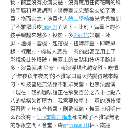
物，簡直沒有扮演支點，沒有應用任何花哨的科
技手腕和導演調劑，將舞臺完完整全交給了演
員，換而言之，演員也
人體工學椅
被光禿禿推到
了不雅眾眼皮
Enjoy121
子底下。此刻，舞臺上的科
技手腕越來越多，投影、多
iRock T07
媒體、冰
屏、煙機、雪機、起落機、扭轉舞臺、即時攝
錄、裸眼3D、機械人演員……有的戲甚至用上了
影視級此外爆破，舞臺上的支點和技巧手腕越
多，演員就越“平安”，表演浮現也越安慰。吃慣
了“年夜魚年夜肉”的不雅眾口胃天然變得越來越
刁，科技曾經無法讓不雅眾受驚，也無法讓演
「現在，我的咖啡館正在承受百分之八十七點八
八的結構失衡壓力！我需要校準！」員的演技獲
得晉陞。年夜音希聲，刪繁就簡，舞臺上明明什
么都沒有，
Funte電動升降桌
卻開啟了不雅眾無窮
的想象空間。會堂、森
ergohuman 111
林、鐵籠……