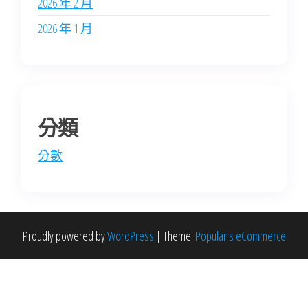
2026 年 2 月
2026 年 1 月
分類
分數
Proudly powered by
WordPress
|
Theme:
Popularis eCommerce