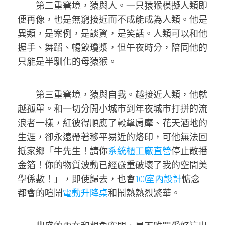
第二重窘境，猿與人。一只猿猴模擬人類即
便再像，也是無窮接近而不成能成為人類。他是
異類，是案例，是談資，是笑話。人類可以和他
握手、舞蹈、暢飲瓊漿，但午夜時分，陪同他的
只能是半馴化的母猿猴。
第三重窘境，猿與自我。越接近人類，他就
越孤單。和一切分開小城市到年夜城市打拼的流
浪者一樣，紅彼得順應了轂擊肩摩、花天酒地的
生涯，卻永遠帶著移平易近的烙印，可他無法回
抵家鄉「牛先生！請你
系統櫃工廠直營
停止散播
金箔！你的物質波動已經嚴重破壞了我的空間美
學係數！」，即使歸去，也會
100室內設計
惦念
都會的喧鬧
電動升降桌
和鬧熱熱烈繁華。