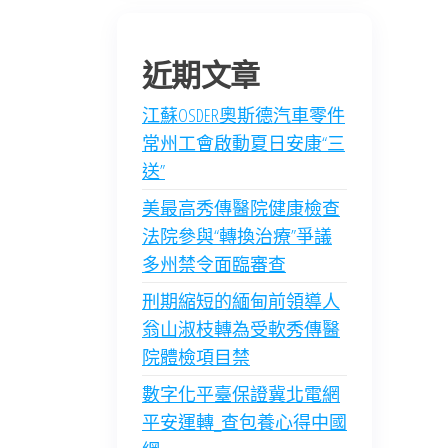
近期文章
江蘇OSDER奧斯德汽車零件
常州工會啟動夏日安康“三
送”
美最高秀傳醫院健康檢查
法院參與“轉換治療”爭議
多州禁令面臨審查
刑期縮短的緬甸前領導人
翁山淑枝轉為受軟秀傳醫
院體檢項目禁
數字化平臺保證冀北電網
平安運轉_查包養心得中國