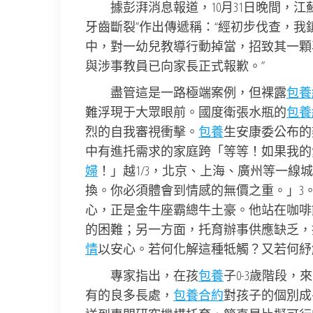
據彭湃消息報道，10月31日晚間，
牙齒斷裂”作出傳遞稱：“經初步伐查，我
中，對一幼兒教導行動掉當，招致其一顆
與涉事教員已向家長正式報歉。”
盡管這是一路極端案例，但裸露
包養
難浮現于大眾眼前。國度衛張水瓶的
包養
烈的自我審視衝擊。
包養
生安康委公布的
中有進托需求的家庭跨「等等！如果我的
婦
！」越1/3，北京、上海、廣州等一線
換。你必須體會到情感的無價之重。」3
心，正是金牛座霸總牛土豪。他站在咖啡
的困難；另一方面，托育辦事供應缺乏，
情
以安心。若何化解這種牴觸？又若何紓
專家指出，在孩
包養
子0-3歲階段，
有的良多長處，
包養合約
對孩子的個別成