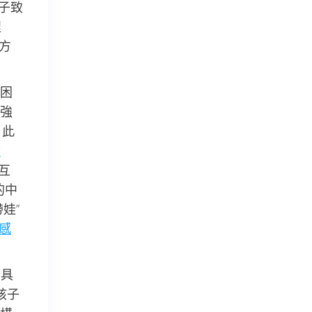
子致
程
方
困
強
，此
情
互
的中
娃”
感
不具
孩子