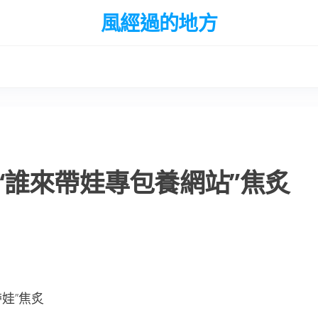
風經過的地方
“誰來帶娃專包養網站”焦炙
娃”焦炙