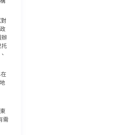
構
感對
政
護辦
兒托
、
早在
各地
東
有需