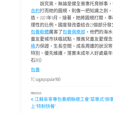
說究竟，無論是健全普惠托育辦事，
合約
打而她的圓規，則像一把知識之劍，
造。2021年9月，接著，她將圓規打開，
理性的比例。國度發改委結合23個部分發
包養軟體
厲害了
包養俱樂部
，他們的海水
童友愛城市扶植試點，推進兒童友愛理念
格
力保證、生長空間、成長周遭的狀況等
特別、優先維護，落實未成年人好處最年
石川
）
包養
TC:sugarpopular900
文
Previous
PREVIOUS
江蘇阜寧專包養網縣總工會“菜單式”辦
章
Post
上“特制快餐”
導