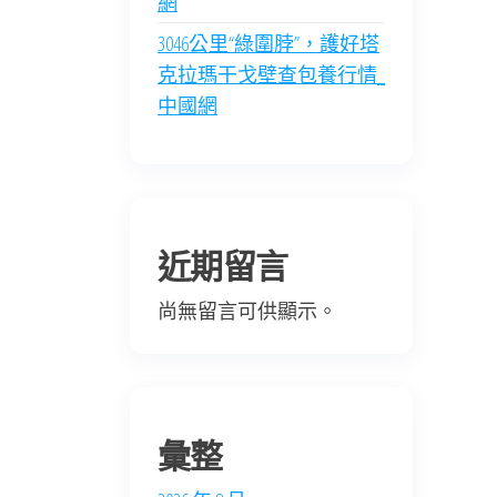
網
3046公里“綠圍脖”，護好塔
克拉瑪干戈壁查包養行情_
中國網
近期留言
尚無留言可供顯示。
彙整