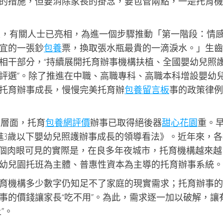
的措施，但要消除家長的掛念，要包管兩點，一是托育機
會上，有關人士已亮相，為進一個步驟推動「第一階段：情
宜的一張鈔
包養
票，換取張水瓶最貴的一滴淚水。」生齒
相干部分，“持續展開托育辦事機構扶植、全國嬰幼兒照
評選”。除了推進在中職、高職專科、高職本科增設嬰幼
托育辦事成長，慢慢完美托育辦
包養留言板
事的政策律例
gn層面，托育
包養網評價
辦事已取得絕後器
甜心花園
重。
增進3歲以下嬰幼兒照護辦事成長的領導看法》。近年來，
個肉眼可見的實際是，在良多年夜城市，托育機構越來越
幼兒園托班為主體、普惠性資本為主導的托育辦事系統。
育機構多少數字仍知足不了家庭的現實需求；托育辦事的
事的價錢讓家長“吃不用”。為此，需求逐一加以破解，讓
”。