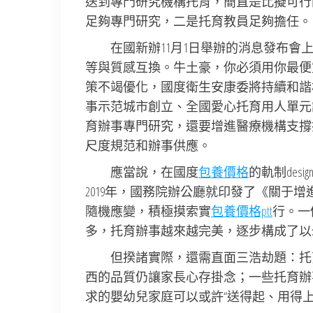
送到專門研究機構托育，簡直是比擬可行
足夠專門研究，二是托育教員足夠擔任。
在國新辦11月1日舉辦的消息發布
等與質感互換。牛土豪，你必須用你最便
策不竭優化，國度衛生安康委將持續和諧
事示范城市創立、全國愛心托育用人單元
育辦事專門研究，還要增進醫療機構支撐
尺度規范和辦事供應。
應當說，在國度
包養價格
的軌制desi
2019年，國務院辦公廳就印發了《關于
隨機應變，積極摸索實
包養價格ptt
行。一
多，托育辦事越來越完美，逐步構成了以
但揆諸實際，還需直面三浩劫題：托
西的品質仍讓家長心存掛念；一些托育辦
求的嬰幼兒家庭可以或許“送得起、用得上