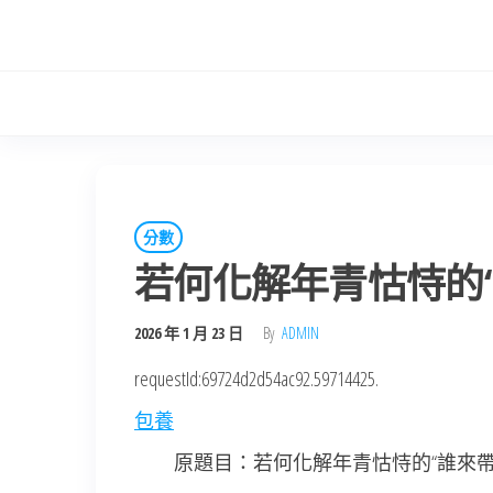
Skip
to
the
content
分數
若何化解年青怙恃的
2026 年 1 月 23 日
By
ADMIN
requestId:69724d2d54ac92.59714425.
包養
原題目：若何化解年青怙恃的“誰來帶