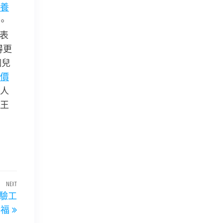
養
。
表
得更
個兒
價
人
王
NEXT
Next
驗工
Post
幸福