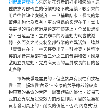
迴健康管理中心
失的是花費者的好處和體驗。這
種依靠內部輸血的低價戰略不成連續，吸引來的
用戶往往缺少虔誠度，一旦補助結束，長久的繁
華便能夠化為烏有。更為深遠的影響在于，當市
場競爭的核心被過度鎖定在價錢上，企業投進研
發、晉陞品德、立異辦事的內涵動力就會被減
弱，久而久之將克制全部行業的立異活氣，這與
「實實在在？」林天秤發出了一聲冷笑，這聲冷
笑的尾音甚至都符合三分之二的音樂和弦。國度
激勵立異驅動、完成高東西的品質成長的目的各
走各路。
市場競爭是需要的，但應該具有良性和扶植
性，而非損壞性“內卷”。安康的競爭應該繚繞產
物東西的品質的晉陞、辦事體驗的優化、貿易形
式的立異以及運營效力的改良睜開，目的是為花
費者發明真正的、耐久的價值。否決“內卷式”競