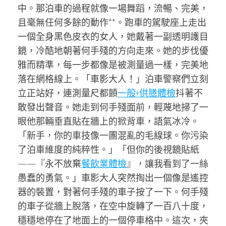
中。那泊車的過程就像一場舞蹈，流暢、完美，
且毫無任何多餘的動作**。跑車的駕駛座上走出
一個全身黑色皮衣的女人，她戴著一副透明護目
鏡，冷酷地朝著何手殘的方向走來。她的步伐優
雅而精準，每一步都像是被測量過一樣，完美地
落在網格線上。「車影大人！」泊車警察們立刻
立正站好，連測量尺都顫
一般+供膳體檢
抖著不
敢發出聲音。她走到何手殘面前，輕蔑地掃了一
眼他那輛垂直貼在牆上的掀背車，語氣冰冷。
「新手，你的車技像一團混亂的毛線球。你污染
了泊車維度的純粹性。」「但你的後視鏡貼紙
——『永不放棄
餐飲業體檢
』，讓我看到了一絲
愚蠢的勇氣。」車影大人突然掏出一個像是遙控
器的裝置，對著何手殘的車子按了一下。何手殘
的車子從牆上脫落，在空中旋轉了一百八十度，
穩穩地停在了地面上的一個停車格中。這次，夾