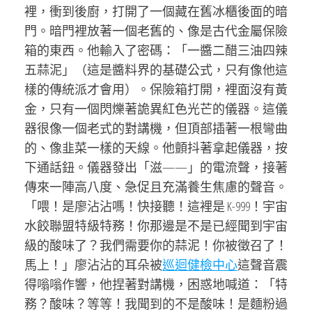
裡，衝到後廚，打開了一個藏在舊冰櫃後面的暗
門。暗門裡放著一個老舊的、像是古代金屬保險
箱的東西。他輸入了密碼：「一醬二醋三油四辣
五蒜泥」（這是醬料界的基礎公式，只有像他這
樣的傳統派才會用）。保險箱打開，裡面沒有黃
金，只有一個閃爍著詭異紅色光芒的儀器。這儀
器很像一個老式的對講機，但頂部插著一根彎曲
的、像韭菜一樣的天線。他顫抖著拿起儀器，按
下通話鈕。儀器發出「滋——」的電流聲，接著
傳來一陣高八度、急促且充滿養生焦慮的聲音。
「喂！是廖沾沾嗎！快接聽！這裡是 K-999！宇宙
水餃聯盟特級特務！你那邊是不是已經聞到宇宙
級的酸味了？我們需要你的蒜泥！你被徵召了！
馬上！」廖沾沾的耳朵被
巡迴健檢中心
這聲音震
得嗡嗡作響，他捏著對講機，困惑地喊道：「特
務？酸味？等等！我聞到的不是酸味！是麵粉過