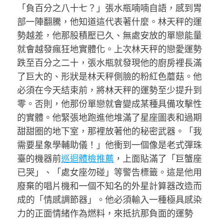
「負百分之八十七？」張水瓶喃喃自語，感到胃
部一陣翻騰，他知道這代表著什麼。林天秤的運
勢越差，他那股積壓已久、無處安放的單戀能量
就會越發瘋狂地實體化。上次林天秤的戀愛運勢
跌至百分之二十，張水瓶就發現他的廚房裡長滿
了巨大的、形狀是林天秤側臉的粉紅色蘑菇。他
必須在今天結束前，將林天秤的運勢至少提升到
零。否則，他那份單戀就會變成某種具備攻擊性
的實體。他緊張地跑進他堆滿了星座圖表和過期
甜甜圈的地下室，那裡放著他的秘密武器。「我
需要星象學輔助儀！」他衝到一個像是老式彈珠
臺的機器前
巡迴體檢推薦
，上面貼滿了「巨蟹座
已哭」、「處女座勿碰」等警告標籤。這是他用
廢棄的唱片機和一個不知名的外星計算器改造而
成的「情感調節器」。他必須輸入一種極具感染
力的正面情緒作為燃料，來抵抗那負面的運勢