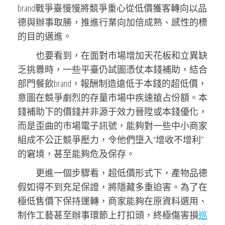
brand戰爭臺慢慢將競爭重心從低價獲客轉向以品
德與辦事取勝，推進行業向加倍成熟、感性的標
的目的邁進。
也要看到，在面對市場增加天花板和立異缺
乏挑釁時，一些平臺仍試圖憑仗本錢補助，結合
部門餐飲brand，報酬制造遠低于本錢的超低價，
意圖在競爭劇烈的存量市場中疾速搶占份額。本
錢補助下的價錢并非源于效力晉陞或本錢優化，
而是歪曲的市場電子訊號，能夠對一些中小商家
組成不公正競爭壓力，令他們墮入“增收不增利”
的窘境，甚至能夠危及保存。
更進一個步驟看，超低價形式下，產物品德
假如得不到充足保證，將隱藏多重迫害。為了在
極低售價下保持運轉，商家能夠在原資料選用、
制作工藝甚至辦事環節上打扣頭，終極傷害損
巡