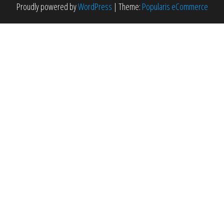
Proudly powered by
WordPress
|
Theme:
Popularis eCommerce