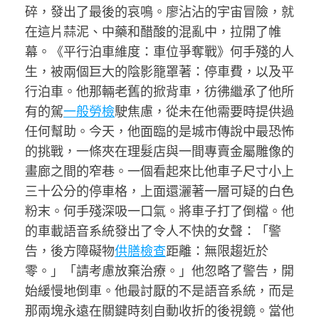
碎，發出了最後的哀鳴。廖沾沾的宇宙冒險，就
在這片蒜泥、中藥和醋酸的混亂中，拉開了帷
幕。《平行泊車維度：車位爭奪戰》何手殘的人
生，被兩個巨大的陰影籠罩著：停車費，以及平
行泊車。他那輛老舊的掀背車，彷彿繼承了他所
有的駕
一般勞檢
駛焦慮，從未在他需要時提供過
任何幫助。今天，他面臨的是城市傳說中最恐怖
的挑戰，一條夾在理髮店與一間專賣金屬雕像的
畫廊之間的窄巷。一個看起來比他車子尺寸小上
三十公分的停車格，上面還灑著一層可疑的白色
粉末。何手殘深吸一口氣。將車子打了倒檔。他
的車載語音系統發出了令人不快的女聲：「警
告，後方障礙物
供膳檢查
距離：無限趨近於
零。」「請考慮放棄治療。」他忽略了警告，開
始緩慢地倒車。他最討厭的不是語音系統，而是
那兩塊永遠在關鍵時刻自動收折的後視鏡。當他