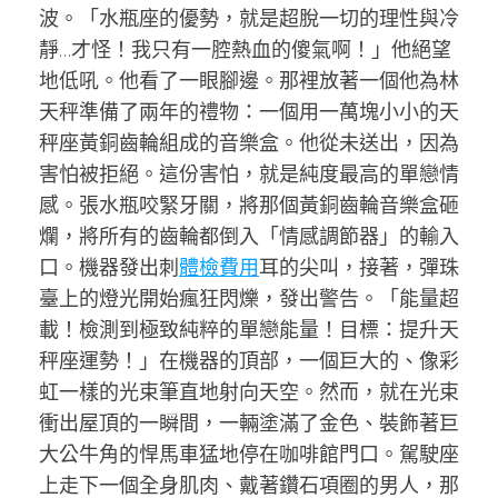
波。「水瓶座的優勢，就是超脫一切的理性與冷
靜…才怪！我只有一腔熱血的傻氣啊！」他絕望
地低吼。他看了一眼腳邊。那裡放著一個他為林
天秤準備了兩年的禮物：一個用一萬塊小小的天
秤座黃銅齒輪組成的音樂盒。他從未送出，因為
害怕被拒絕。這份害怕，就是純度最高的單戀情
感。張水瓶咬緊牙關，將那個黃銅齒輪音樂盒砸
爛，將所有的齒輪都倒入「情感調節器」的輸入
口。機器發出刺
體檢費用
耳的尖叫，接著，彈珠
臺上的燈光開始瘋狂閃爍，發出警告。「能量超
載！檢測到極致純粹的單戀能量！目標：提升天
秤座運勢！」在機器的頂部，一個巨大的、像彩
虹一樣的光束筆直地射向天空。然而，就在光束
衝出屋頂的一瞬間，一輛塗滿了金色、裝飾著巨
大公牛角的悍馬車猛地停在咖啡館門口。駕駛座
上走下一個全身肌肉、戴著鑽石項圈的男人，那