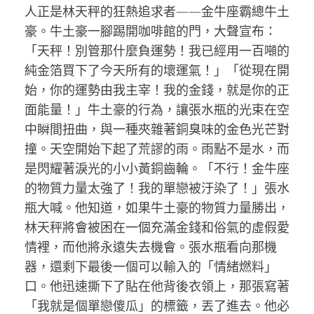
人正是林天秤的狂熱追求者——金牛座霸總牛土
豪。牛土豪一腳踢開咖啡館的門，大聲宣布：
「天秤！別管那什麼負運勢！我已經用一百噸的
純金箔買下了今天所有的壞運氣！」「從現在開
始，你的運勢由我主宰！我的金錢，就是你的正
面能量！」牛土豪的行為，讓張水瓶的光束在空
中瞬間扭曲，與一種夾雜著銅臭味的金色光芒對
撞。天空開始下起了荒謬的雨。雨點不是水，而
是閃耀著淚光的小小黃銅齒輪。「不行！金牛座
的物質力量太強了！我的單戀被汙染了！」張水
瓶大喊。他知道，如果牛土豪的物質力量勝出，
林天秤將會被困在一個充滿金錢和俗氣的虛假愛
情裡，而他將永遠失去機會。張水瓶看向那機
器，還剩下最後一個可以輸入的「情緒燃料」
口。他迅速撕下了貼在他背後衣領上，那張寫著
「我就是個單戀傻瓜」的標籤，丟了進去。他必