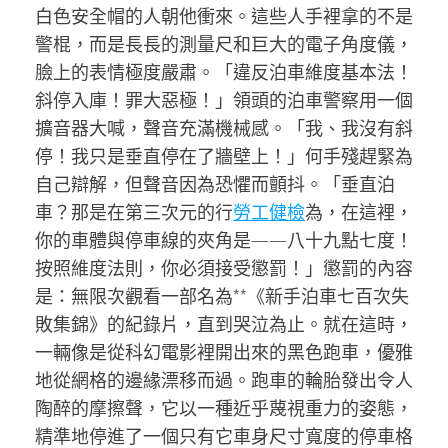
白色安全帽的人朝他衝來。這些人手裡拿的不是
警棍，而是長長的測量尺和巨大的電子角度儀，
臉上的表情極度嚴肅。「違反泊車維度基本法！
斜停入庫！罪大惡極！」領頭的泊車警察用一個
擴音器大喊，聲音充滿機械感。「我、我沒有斜
停！我只是垂直停在了牆壁上！」何手殘趕緊為
自己辯解，但聲音因為恐懼而顫抖。「垂直泊
車？那是在第三次元的行
勞工健檢
為，在這裡，
你的車體與停車線的夾角是——八十九點七度！
按照維度法則，你必須接受懲罰！」懲罰的內容
是：無限次觀看一部名為**《新手泊車七百次失
敗集錦》的紀錄片，直到哭泣為止。就在這時，
一輛像是從科幻電影裡開出來的黑色跑車，優雅
地從網格的邊緣漂移而過。跑車的輪胎發出令人
陶醉的摩擦聲，它以一種近乎蔑視重力的姿態，
精準地停進了一個只有它車身尺寸寬度的停車格