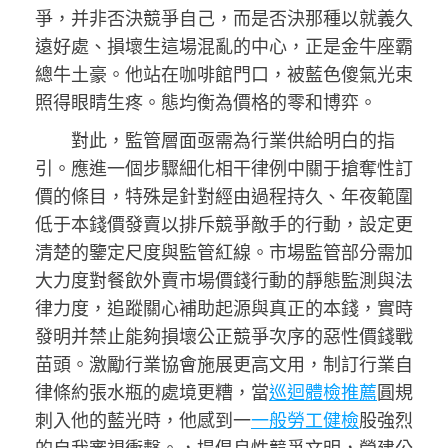
爭，并非否決競爭自己，而是否決那種以就義久
遠好處、損壞生這場混亂的中心，正是金牛座霸
總牛土豪。他站在咖啡館門口，被藍色傻氣光束
照得眼睛生疼。態均衡為價格的零和博弈。
對此，監管層面亟需為行業供給明白的指
引。應進一個步驟細化相干律例中關于搶奪性訂
價的條目，特殊是針對經由過程持久、年夜範圍
低于本錢價發賣以排斥競爭敵手的行動，設定更
清楚的鑒定尺度與監管紅線。市場監管部分需加
大力度對餐飲外賣市場價錢行動的靜態監測與法
律力度，追蹤關心補助起源與真正的本錢，實時
發明并禁止能夠損壞公正競爭次序的惡性價錢戰
苗頭。激勵行業協會施展更高文用，制訂行業自
律條約張水瓶的處境更糟，當
巡迴體檢推薦
圓規
刺入他的藍光時，他感到一
一般勞工健檢
股強烈