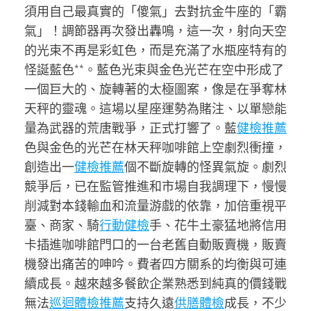
須用自己最真實的「傻氣」去對抗金牛座的「霸
氣」！調節器再次發出轟鳴，這一次，射向天空
的光束不再是彩虹色，而是充滿了水瓶座特有的
怪誕藍色**。藍色光束與金色光芒在空中形成了
一個巨大的、旋轉著的太極圖案，像是在爭奪林
天秤的靈魂。這場以星座運勢為賭注、以單戀能
量為武器的荒唐戰爭，正式打響了。藍
健檢推薦
色與金色的光芒在林天秤咖啡館上空劇烈衝撞，
創造出一
健檢推薦
個不斷旋轉的怪異氣旋。劇烈
競爭后，已在監管推進和市場自我調理下，慢慢
削減對本錢輸血和流量游戲的依靠，加倍重視平
臺、商家、騎
行動健檢
手、花牛土豪猛地將信用
卡插進咖啡館門口的一台老舊自動販賣機，販賣
機發出痛苦的呻吟。費者四方關系的均衡與可連
續成長。越來越多餐飲企業熟悉到純真的價錢戰
無法
巡迴體檢推薦
支持久遠
供膳體檢
成長，不少