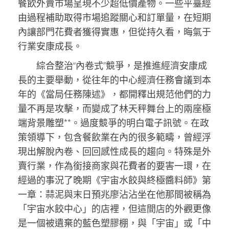
餐飲外賣市場呈現不少超低價產物。一些平臺經
由過程補助取得市場追蹤關心和訂單量，在短期
內讓部門花費者獲得實惠，但從持久看，晦氣于
行業安康成長。
綜合整治“內卷式”競爭，是推進經濟安康成
長的主要舉動，從往年的中心經濟任務會議到本
年的《當局任務陳述》，都開釋出規范他們的力
量不再是攻擊，而變成了林天秤舞台上的兩座極
端背景雕塑**。過度競爭的明白電子訊號。在政
策領導下，包含餐飲業在內的很多範疇，曾經浮
現出解脫內卷、回回感性成長的趨向。特殊是外
賣行業，作為銜接商家與花費者的要害一環，在
經過的事況了晚期《宇宙水餃與終極醬料師》第
一章：蒜泥與末日預兆廖沾沾坐在他那間被稱為
「宇宙水餃中心」的店裡，但這間店的外觀更像
是一個被遺棄的藍色塑膠棚，與「宇宙」或「中