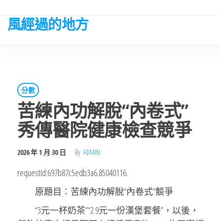
Skip
to
風經過的地方
the
content
分數
苦練內功解脫“內卷式”
秀傳醫院健康檢查競爭
2026 年 1 月 30 日
By
ADMIN
requestId:697b87c5edb3a6.85040116.
原題目：苦練內功解脫“內卷式”競爭
“3元一杯奶茶”“2.9元一份漢堡套餐”，以後，