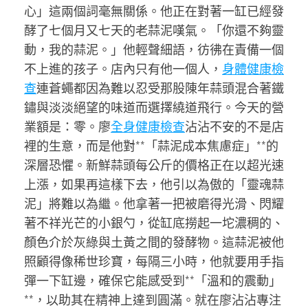
心」這兩個詞毫無關係。他正在對著一缸已經發
酵了七個月又七天的老蒜泥嘆氣。「你還不夠靈
動，我的蒜泥。」他輕聲細語，彷彿在責備一個
不上進的孩子。店內只有他一個人，
身體健康檢
查
連蒼蠅都因為難以忍受那股陳年蒜頭混合著鐵
鏽與淡淡絕望的味道而選擇繞道飛行。今天的營
業額是：零。廖
全身健康檢查
沾沾不安的不是店
裡的生意，而是他對**「蒜泥成本焦慮症」**的
深層恐懼。新鮮蒜頭每公斤的價格正在以超光速
上漲，如果再這樣下去，他引以為傲的「靈魂蒜
泥」將難以為繼。他拿著一把被磨得光滑、閃耀
著不祥光芒的小銀勺，從缸底撈起一坨濃稠的、
顏色介於灰綠與土黃之間的發酵物。這蒜泥被他
照顧得像稀世珍寶，每隔三小時，他就要用手指
彈一下缸邊，確保它能感受到**「溫和的震動」
**，以助其在精神上達到圓滿。就在廖沾沾專注