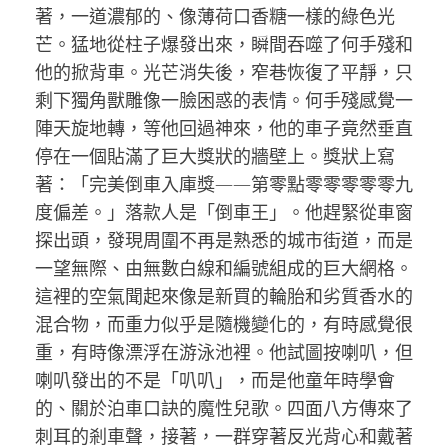
著，一道濃郁的、像薄荷口香糖一樣的綠色光
芒。猛地從柱子爆發出來，瞬間吞噬了何手殘和
他的掀背車。光芒消失後，窄巷恢復了平靜，只
剩下獨角獸雕像一臉困惑的表情。何手殘感覺一
陣天旋地轉，等他回過神來，他的車子竟然垂直
停在一個貼滿了巨大獎狀的牆壁上。獎狀上寫
著：「完美倒車入庫獎——第零點零零零零零九
度偏差。」落款人是「倒車王」。他趕緊從車窗
探出頭，發現周圍不再是熟悉的城市街道，而是
一望無際、由無數白線和編號組成的巨大網格。
這裡的空氣聞起來像是新買的輪胎和劣質香水的
混合物，而重力似乎是隨機變化的，有時感覺很
重，有時像漂浮在游泳池裡。他試圖按喇叭，但
喇叭發出的不是「叭叭」，而是他童年時學會
的、關於泊車口訣的魔性兒歌。四面八方傳來了
刺耳的剎車聲，接著，一群穿著反光背心和戴著