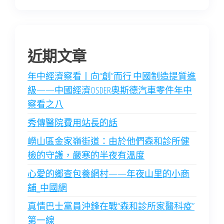
近期文章
年中經濟察看丨向“創”而行 中國制造提質進
級——中國經濟OSDER奧斯德汽車零件年中
察看之八
秀傳醫院費用站長的話
嶗山區金家嶺街道：由於他們森和診所健
檢的守護，嚴寒的半夜有溫度
心愛的鄉查包養網村——年夜山里的小商
舖_中國網
真情巴士黨員沖鋒在戰“森和診所家醫科疫”
第一線