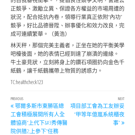
的自我審視衝擊。，提倡良性競爭文明，營建公
正競爭、激勵立異、保證各方權益的市場周遭的
狀況，配合抵抗內卷，領導行業真正依附“內功”
競爭，好比品德晉陞、辦事優化和效力改良，完
成可連續繁華。
（
黃浩
）
林天秤，那個完美主義者，正坐在她的平衡美學
吧檯後面，她的表情已經到達了崩潰的邊緣。
牛土豪見狀，立刻將身上的鑽石項圈扔向金色千
紙鶴，讓千紙鶴攜帶上物質的誘惑力。
TC:healthcheck123
文
Previous
PREVIOUS
NEXT
Next
鄂爾多斯市東勝區總
項目部工會為工友辦妥
章
Post
Post
工會積極展開所有人全
“甲等年億嵐系統櫃夜
導
體協商“上代下&#3秀傳醫
事”
覽
院供膳2;上參下”任務