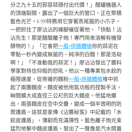
分之九十五的邪惡蒜頭付出代價！」醋罐機器人
的頂端裂開，露出了一個巨大的管口，正在聚積
藍色光芒。K-999特務用它穿著燕尾服的小爪子，
一把抓住了廖沾沾的褲腳催促著他。「快點！沾
沾先生！那是醋酸離子炮！專門用來溶解有機發
酵物的！」「它會把
一般+供膳體檢
你的蒜泥在
零點一秒內變成無菌的、純淨的白醋！那是浩劫
啊！」「不准動我的蒜泥！」廖沾沾發出了醬料
學家對待信仰般的怒吼。他以一種專業包水餃的
極限速度，從旁邊的麵粉
一般+供膳體檢
堆中抓
起了兩團麵皮。麵皮被他用氣功般的捏製手法，
瞬間擴大成直徑三公尺的巨大麵皮。他猛地擲
出，兩張麵皮在空中交疊，變成一個半透明的防
禦護盾。這就是家傳《沾醬秘笈》中記載的「水
餃皮護盾」，薄韌而充滿彈性。藍色離子炮光束
猛烈地擊中麵皮護盾，發出了一聲像是汽水開蓋