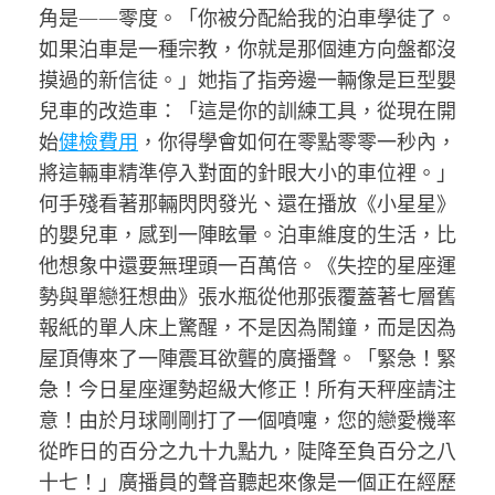
角是——零度。「你被分配給我的泊車學徒了。
如果泊車是一種宗教，你就是那個連方向盤都沒
摸過的新信徒。」她指了指旁邊一輛像是巨型嬰
兒車的改造車：「這是你的訓練工具，從現在開
始
健檢費用
，你得學會如何在零點零零一秒內，
將這輛車精準停入對面的針眼大小的車位裡。」
何手殘看著那輛閃閃發光、還在播放《小星星》
的嬰兒車，感到一陣眩暈。泊車維度的生活，比
他想象中還要無理頭一百萬倍。《失控的星座運
勢與單戀狂想曲》張水瓶從他那張覆蓋著七層舊
報紙的單人床上驚醒，不是因為鬧鐘，而是因為
屋頂傳來了一陣震耳欲聾的廣播聲。「緊急！緊
急！今日星座運勢超級大修正！所有天秤座請注
意！由於月球剛剛打了一個噴嚏，您的戀愛機率
從昨日的百分之九十九點九，陡降至負百分之八
十七！」廣播員的聲音聽起來像是一個正在經歷