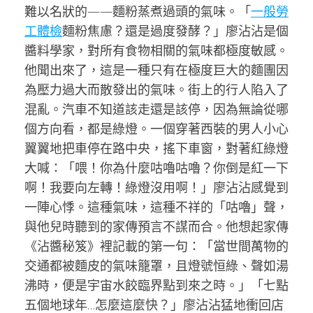
難以名狀的——麵粉蒸煮過頭的氣味。「
一般勞
工體檢
麵粉焦慮？還是過度發酵？」廖沾沾是個
醬料學家，對所有食物相關的氣味都極度敏感。
他聞出來了，這是一種只有在極度巨大的麵團因
為壓力過大而散發出的氣味。街上的行人陷入了
混亂。汽車不知道該走還是該停，因為無論從哪
個方向看，都是綠燈。一個穿著西裝的男人小心
翼翼地把車停在路中央，搖下車窗，對著紅綠燈
大喊：「喂！你為什麼咕嚕咕嚕？你倒是紅一下
啊！我要向左轉！綠燈沒用啊！」廖沾沾感覺到
一陣心悸。這種氣味，這種不祥的「咕嚕」聲，
與他兒時聽到的家傳預言不謀而合。他想起家傳
《沾醬秘笈》裡記載的第一句：「當世間萬物的
交通都被麵皮的氣味籠罩，且燈號恒綠、聲如湯
沸時，便是宇宙水餃臨界點到來之時。」「七點
五個地球年…怎麼這麼快？」廖沾沾猛地衝回店