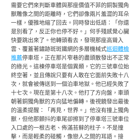
需要它們來判斷車體與那座價值不菲的銅製獨角
獸雕像之間的距離時，它們卻像兩片羞澀的耳朵
一樣，優雅地縮了回去。同時發出低語：「你還
是別看了，反正你也停不好。」何手殘感覺心臟
快要跳出來了。他轉頭看去，發現那座高聳入
雲、覆蓋著鏽跡斑斑鐵網的多層機械式
巡迴體檢
推薦
停車塔，正在那片窄巷的盡頭散發出不正常
的綠光。這棟停車塔是個異類，它的三號車位始
終空著，並且傳說只要有人敢在它面前失敗十八
次，就會被傳送到一個泊車地獄。他已經失敗了
十七次。現在是第十八次。他打了方向盤，車頭
朝著銅獨角獸的方向猛地偏轉。後視鏡發出最後
的溫柔提醒：「再見，世界。」他沒有撞上獨角
獸，但他那顫抖的車尾卻擦到了停車塔三號車位
入口處的一根古老、佈滿苔蘚的柱子。不是撞
擊，而是輕柔的碰觸，像戀人之間的耳語。接