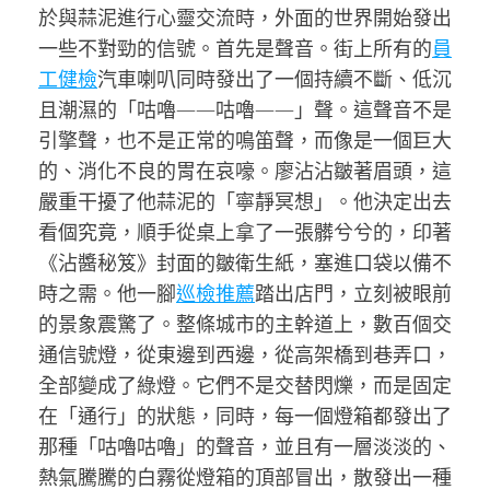
於與蒜泥進行心靈交流時，外面的世界開始發出
一些不對勁的信號。首先是聲音。街上所有的
員
工健檢
汽車喇叭同時發出了一個持續不斷、低沉
且潮濕的「咕嚕——咕嚕——」聲。這聲音不是
引擎聲，也不是正常的鳴笛聲，而像是一個巨大
的、消化不良的胃在哀嚎。廖沾沾皺著眉頭，這
嚴重干擾了他蒜泥的「寧靜冥想」。他決定出去
看個究竟，順手從桌上拿了一張髒兮兮的，印著
《沾醬秘笈》封面的皺衛生紙，塞進口袋以備不
時之需。他一腳
巡檢推薦
踏出店門，立刻被眼前
的景象震驚了。整條城市的主幹道上，數百個交
通信號燈，從東邊到西邊，從高架橋到巷弄口，
全部變成了綠燈。它們不是交替閃爍，而是固定
在「通行」的狀態，同時，每一個燈箱都發出了
那種「咕嚕咕嚕」的聲音，並且有一層淡淡的、
熱氣騰騰的白霧從燈箱的頂部冒出，散發出一種