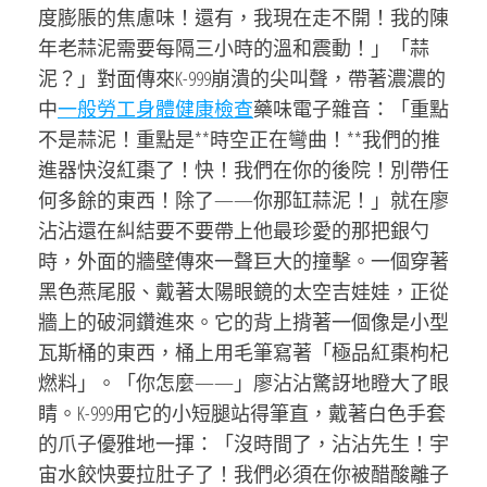
度膨脹的焦慮味！還有，我現在走不開！我的陳
年老蒜泥需要每隔三小時的溫和震動！」「蒜
泥？」對面傳來K-999崩潰的尖叫聲，帶著濃濃的
中
一般勞工身體健康檢查
藥味電子雜音：「重點
不是蒜泥！重點是**時空正在彎曲！**我們的推
進器快沒紅棗了！快！我們在你的後院！別帶任
何多餘的東西！除了——你那缸蒜泥！」就在廖
沾沾還在糾結要不要帶上他最珍愛的那把銀勺
時，外面的牆壁傳來一聲巨大的撞擊。一個穿著
黑色燕尾服、戴著太陽眼鏡的太空吉娃娃，正從
牆上的破洞鑽進來。它的背上揹著一個像是小型
瓦斯桶的東西，桶上用毛筆寫著「極品紅棗枸杞
燃料」。「你怎麼——」廖沾沾驚訝地瞪大了眼
睛。K-999用它的小短腿站得筆直，戴著白色手套
的爪子優雅地一揮：「沒時間了，沾沾先生！宇
宙水餃快要拉肚子了！我們必須在你被醋酸離子