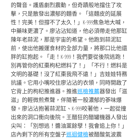
的聲音。護盾劇烈震動，但奇蹟般地擋住了攻
擊，只是散發出濃郁的麵香。「這麵皮的延展
性！完美！但撐不了太久！」K-999焦急地大喊，
中藥味更濃了。廖沾沾知道，他必須帶走他那缸
陳年老蒜泥，那是宇宙的希望。他跑到蒜泥缸
前，使出他搬運食材的全部力量，將那口比他還
胖的缸抱起。「走！K-999！我們要從後院逃跑！
別再管你的紅棗枸杞燃料了！」「不行！燃料是
文明的基礎！沒了紅棗我飛不遠！」吉娃娃特務
抗議。它用小嘴咬住廖沾沾的衣領，同時開啟了
它背上的枸杞推進器。推進
巡檢推薦
器發出「滋
滋」的輕微煎煮聲，伴隨著一股濃郁的蔘味爆
發。廖沾沾抱著蒜泥缸、K-999咬著他，一起從撞
出來的洞口衝向後院。王醋狂的醋罐機器人發出
尖叫：「別想逃！醬油黨餘孽！我會追上你！」
店內剩下的所有空盤子
巡迴健檢
被醋酸氣波震