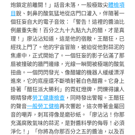
炮鎖定前離開！」話音未落，一股極致尖
體檢項
目
銳、刺鼻的酸氣猛地從店門口灌入，伴隨著一
個狂妄自大的電子音效：「警告！這裡的醬油比
例嚴重失衡！百分之九十九點九九的醋，才是真
理！」廖沾沾知道，這是他的宿敵，王醋狂，已
經找上門了。他的宇宙冒險，被迫從他對蒜泥的
焦慮中，正式開始了。一個狂妄的影子佔滿了那
扇被撞破的牆門邊緣，光線一瞬間被極端的酸氣
扭曲。一個閃閃發光、像醋罐的機器人緩緩漂浮
進來，它的底座還不斷噴射著白色醋霧。它身上
掛著「醋狂派大勝利」的霓虹燈牌，閃爍得讓人
眼睛發疼
勞工健康檢查
，同時發出警報。王醋狂
的聲音
一般勞工健檢
再次響起，這次帶著金屬回
音的嘲弄，刺耳得像是磨砂紙。「廖沾沾！你那
充滿腐敗氣味的蒜泥，是對醬料學的侮辱！必須
淨化！」「你將為你那百分之五的醬油，以及百