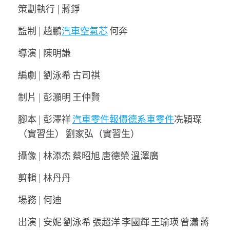
策劃執行 | 蔣錚
監制 | 趙鵬
汽車空氣芯
何奔
導演 | 陳明謙
編劇 | 劉泳希 古司祺
制片 | 彭灝明 王仲賢
腳本 | 彭澤祥
汽車零件報價
德系車零件
冼穎琛
（實習生） 劉家弘（實習生）
攝像 | 林添杰 蔡昭旭 唐德榮 溫澤廣
剪輯 | 林丹丹
場務 | 何迪
出演 | 安妮 劉泳希 張超洋 李國輝 王瑜瑛 曾瀟 蔣