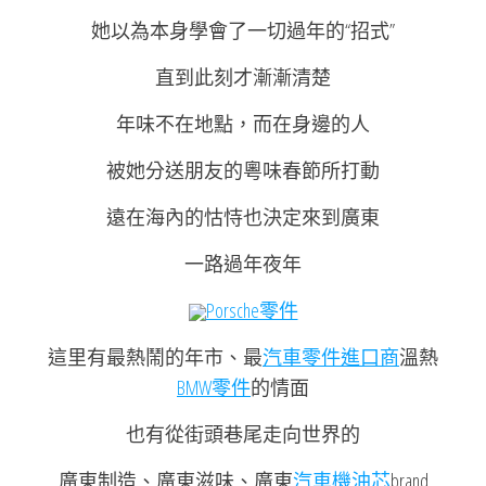
她以為本身學會了一切過年的“招式”
直到此刻才漸漸清楚
年味不在地點，而在身邊的人
被她分送朋友的粵味春節所打動
遠在海內的怙恃也決定來到廣東
一路過年夜年
Porsche零件
這里有最熱鬧的年市、最
汽車零件進口商
溫熱
BMW零件
的情面
也有從街頭巷尾走向世界的
廣東制造、廣東滋味、廣東
汽車機油芯
brand