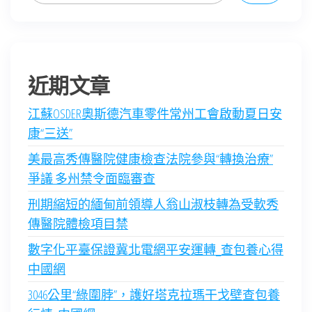
近期文章
江蘇OSDER奧斯德汽車零件常州工會啟動夏日安
康“三送”
美最高秀傳醫院健康檢查法院參與“轉換治療”
爭議 多州禁令面臨審查
刑期縮短的緬甸前領導人翁山淑枝轉為受軟秀
傳醫院體檢項目禁
數字化平臺保證冀北電網平安運轉_查包養心得
中國網
3046公里“綠圍脖”，護好塔克拉瑪干戈壁查包養