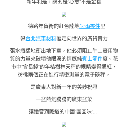
新年利是，講的是“心意”不是金額
一德路年貨街的紅色陸地
Skoda零件
里
躲
台北汽車材料
著走向世界的廣貨實力
張水瓶猛地衝出地下室，他必須阻止牛土豪用物
質的力量來破壞他眼淚的情感純
賓士零件
度。花
市中“會長錢”的年桔樹林天秤的眼睛變得通紅，
彷彿兩個正在進行精密測量的電子磅秤。
是廣東人對新一年的美妙祝愿
一盆熱氣騰騰的廣東盆菜
讓她嘗到隧道的中國“團圓味”……