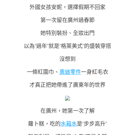
外國女孩安妮，選擇假期不回家
第一次留在廣州過春節
她特別裝扮、全妝出門
以為“過年”就是“格萊美式”的盛裝穿搭
沒想到
一條紅圍巾、
奧迪零件
一身紅毛衣
才真正把她帶進了廣東年的世界
在廣州，她第一次了解
蘿卜糕，吃的
水箱水
是“步步高升”