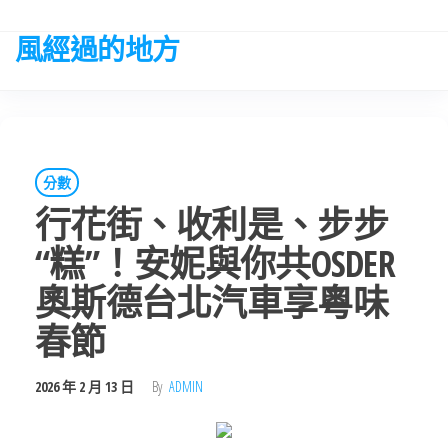
Skip
to
風經過的地方
the
content
分數
行花街、收利是、步步
“糕”！安妮與你共OSDER
奧斯德台北汽車享粵味
春節
2026 年 2 月 13 日
By
ADMIN