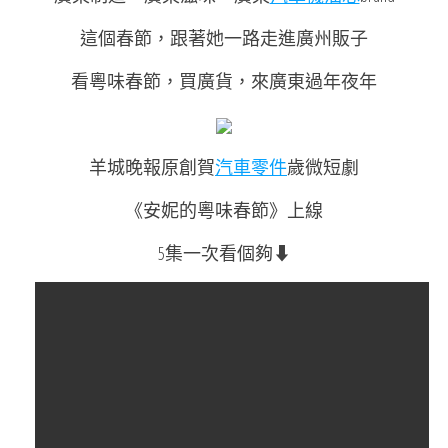
這個春節，跟著她一路走進廣州販子
看粵味春節，買廣貨，來廣東過年夜年
羊城晚報原創賀
汽車零件
歲微短劇
《安妮的粵味春節》上線
5集一次看個夠⬇