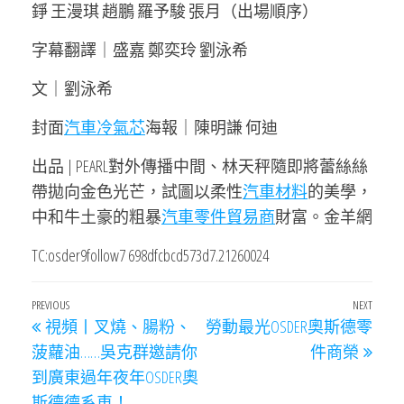
錚 王漫琪 趙鵬 羅予駿 張月（出場順序）
字幕翻譯｜盛嘉 鄭奕玲 劉泳希
文｜劉泳希
封面
汽車冷氣芯
海報｜陳明謙 何迪
出品 | PEARL對外傳播中間、林天秤隨即將蕾絲絲
帶拋向金色光芒，試圖以柔性
汽車材料
的美學，
中和牛土豪的粗暴
汽車零件貿易商
財富。金羊網
TC:osder9follow7 698dfcbcd573d7.21260024
文
Previous
PREVIOUS
NEXT
Next
視頻丨叉燒、腸粉、
勞動最光OSDER奧斯德零
章
Post
Post
菠蘿油……吳克群邀請你
件商榮
導
到廣東過年夜年OSDER奧
覽
斯德德系車！