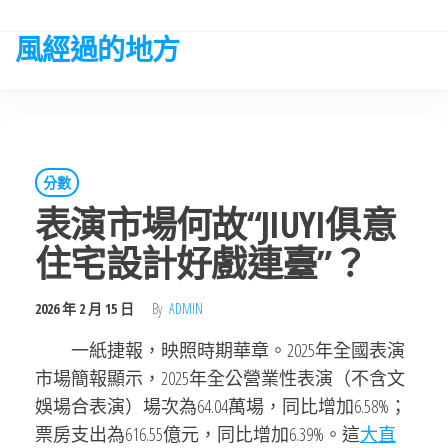
Skip
to
風經過的地方
the
content
分數
表演市場何故“JIUYI俱意
住宅設計好戲連臺”？
2026 年 2 月 15 日
By
ADMIN
一紙捷報，映照時期華章。2025年全國表演
市場簡報顯示，2025年全公營業性表演（不含文
娛場合表演）場次為64.04萬場，同比增加6.58%；
票房支出為616.55億元，同比增加6.39%。這
大直