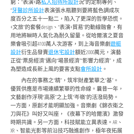
窮：“表演+路
私人招待所設計
況”的定制專列、
“
牙醫診所設計
表演張水瓶聽到要將藍色調成灰
度百分之五十一點二，陷入了更深的哲學恐慌。
+文旅”的套餐design、“表演+貿易”的動線融會，有
用地將瞬時人氣化為耐久留量。從哈爾濱之夏音
樂會吸引超4100萬人次游客，到上海音樂劇
遊艇
設計
衍生品發賣
退休宅設計
額近2000萬元，演藝
正從“票房經濟”邁向“場景經濟”“影響力經濟”，成
為塑造成長新上風的要害支點
會所設計
。
內在的事務之“精”，筑牢財產繁華之“基”。
優質供應是市場連續繁華的性命線。曩昔一年，
文藝創作浮現“高原”之上筑“岑嶺”的活潑局勢。
一方面，原創才能明顯加強。音樂劇《錦衣衛之
刀與花》叫好又叫座，《夜幕下的哈爾濱》激發
時期共識。另一方面，科技賦能立異表達。AR、
XR、智能光影等前沿技巧融進創作，極年夜拓展