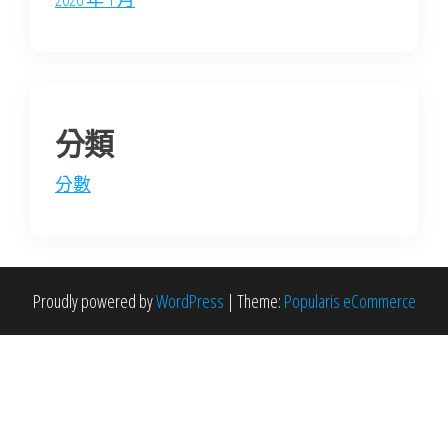
分類
分數
Proudly powered by
WordPress
|
Theme:
Popularis eCommerce