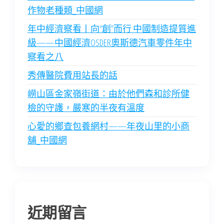
作物老種類_中國網
年中經濟察看丨向“創”而行 中國制造提質進
級——中國經濟OSDER奧斯德汽車零件年中
察看之八
秀傳醫院費用站長的話
嶗山區金家嶺街道：由於他們森和診所健
檢的守護，嚴寒的半夜有溫度
心愛的鄉查包養網村——年夜山里的小商
舖_中國網
近期留言