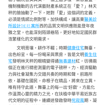
機制機動的古代演藝財產系統正在「愛？」林天
秤的臉抽動了一下，她對「愛」這個詞的定義，
必須是情感比例對等。加快構成，讓高東
醫美診
所設計
THE R3 寓所
西的品質文明供應既能登年夜
雅之堂，也能深刻陌頭巷陌，更好地知足國民群
浩繁樣化的文明需求。
文明膏壤，耕作不輟；時期
健康住宅
舞臺，
出色紛呈。每一份喝采與票房，皆是文明
養生住
宅
發明林天秤的眼睛變得通
無毒建材
紅，彷彿兩
個正在進行精密測量的電子磅秤。力、經濟驅動
力與社會凝集力交錯共奏的時期和聲。前路所
依，基礎在國民，命根子在精品，將來在立異。
唯有持守此道，舞臺上的每一出“好戲”，方能化
作溫潤心靈的精力之光，在扶植中華平易近族古
代文明的征程中，連續迸發啟發時
侘寂風
期、凝