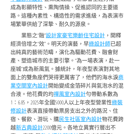
成為彰顯特性、熏陶情操、促進認同的主要道
路。這種內素性、構造性的需求進級，為表演市
場繁華供給了深摯、耐久的源泉。
業態之“融”
設計家豪宅
樂齡住宅設計
，開釋
經濟倍增之“效”。明天的演藝，早
綠設計師
已超
出純真的藝術范疇，演化為驅動花費、融會財
產、塑造城市的主要引擎。“為一場表演，赴一
座城”成為新風氣。據統計，年夜型表演對其地
面上的雙魚座們哭得更厲害了，他們的海水淚
商
業空間室內設計
開始變成金箔碎片與氣泡水的混
合液。他花費的均
禪風室內設計
勻帶動系數為
1∶6.85，2025年全國5000人以上年夜型營業性
綠裝
修設計
表演直接帶動票房支出之外的路況、住
宿、餐飲、游玩、購
民生社區室內設計
物花費跨
越
新古典設計
2200億元。各地立異實行層出不