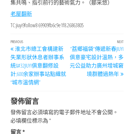
集共鳴、指引前行的藝術氣力。（鄒采悠）
老屋翻新
TC:jiuyi9follow8 69909fb6c9e1f8.26863805
文
Previous
PREVIOUS
NEXT
Next
淮北市總工會構建新
“荔鄉福袋”傳遞新春JIUYI
章
Post
Post
失業形狀休息者辦事系
俱意豪宅設計溫熱，多
導
統&#32JIUYI俱意翻修設
元公益助力廣州增城窘
覽
計;600余家辦事站點織就
境群體過熱年
“城市溫情網”
發佈留言
發佈留言必須填寫的電子郵件地址不會公開。
必填欄位標示為
*
留言
*