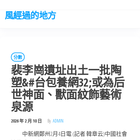
Skip
to
風經過的地方
the
content
分數
裴李崗遺址出土一批陶
塑&#台包養網32;或為后
世神面、獸面紋飾藝術
泉源
2026 年 2 月 10 日
By
ADMIN
中新網鄭州2月4日電 (記者 韓章云)中國社會