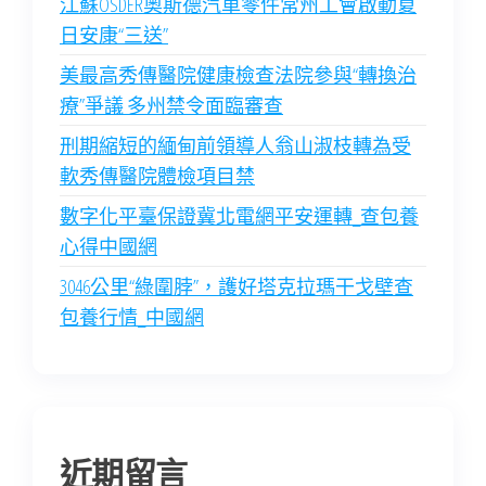
江蘇OSDER奧斯德汽車零件常州工會啟動夏
日安康“三送”
美最高秀傳醫院健康檢查法院參與“轉換治
療”爭議 多州禁令面臨審查
刑期縮短的緬甸前領導人翁山淑枝轉為受
軟秀傳醫院體檢項目禁
數字化平臺保證冀北電網平安運轉_查包養
心得中國網
3046公里“綠圍脖”，護好塔克拉瑪干戈壁查
包養行情_中國網
近期留言