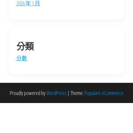
2026 年 1 月
分類
分數
Proudly powered by
WordPress
|
Theme:
Popularis eCommerce