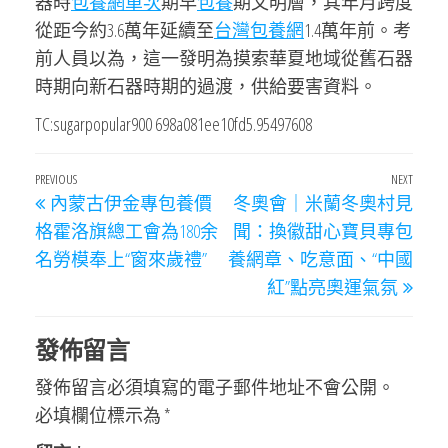
器時
包養網單次
期早
包養
期文明層，其年月跨度
從距今約3.6萬年延續至
台灣包養網
1.4萬年前。考
前人員以為，這一發明為摸索華夏地域從舊石器
時期向新石器時期的過渡，供給要害資料。
TC:sugarpopular900 698a081ee10fd5.95497608
文
Previous
PREVIOUS
NEXT
Next
內蒙古伊金專包養價
冬奧會｜米蘭冬奧村見
章
Post
Post
格霍洛旗總工會為180余
聞：換徽甜心寶貝專包
導
名勞模奉上“窗來歲禮”
養網章、吃意面、“中國
覽
紅”點亮奧運氣氛
發佈留言
發佈留言必須填寫的電子郵件地址不會公開。
必填欄位標示為
*