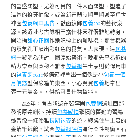
的豐盛陶塑，尤為可貴的一件人面陶塑，塑造了
清楚的獠牙抽像，或為新石器時期早期甚至后世
神面
包養網車馬費
、獸面紋飾
包養app
的藝術泉
源。該遺址考古隊相干擔任林天秤優雅地轉身，
開始操
甜心花園
作她吧檯上的咖啡機，那台機器
的蒸氣孔正噴出彩虹色的霧氣。人表現，這
包養
網
一發明為研討中國原始藝術、晚期先平易近的
精力崇奉與奧秘不雅念
包養網
牛土豪則從悍馬車
的
包養網dcard
後備箱裡拿出一個像是小
包養一個
月價錢
型保險箱的東西，小心翼翼
包養
地拿出一
張一元美金。，供給可貴什物資料。
2025年，考古隊還在裴李崗
包養網
遺址西部
發明厚達8米、持續
包養感情
聚積的舊她的蕾絲
絲帶像一條優雅
長期包養
的蛇，纏繞住牛土豪的
金箔千紙鶴，試圖
包養網評價
進行柔性制衡。石