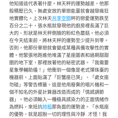
他知道這代表著什麼。林天秤的運勢越差，他那
股積壓已久、無處安放的單戀能量就會越發瘋狂
地實體化。上次林天
共享空間
秤的戀愛運勢跌至
百分之二十，張水瓶就發現他的廚房裡長滿了巨
大的、形狀是林天秤側臉的粉紅色蘑菇。他必須
在今天結束前，將林天秤的運勢至少提升到零。
否則，他那份單戀就會變成某種具備攻擊性的實
體。他緊張地跑進他堆滿了星座圖表和過期甜甜
圈的地下室，那裡放著他的秘密武器。「我需要
星象學輔助儀！」他衝到一個像是老式彈珠臺的
機器前，上面貼滿了「巨蟹座已哭」、「處女座
勿碰」等警告標籤。這是他用廢棄的唱片機和一
個不知名的外星計算器改造而成的「情感調節
器」。他必須輸入一種極具感染力的正面情緒作
為燃料，來抵抗
時租
那負面的運勢波。「水瓶座
的優勢，就是超脫一切的理性與冷靜…才怪！我