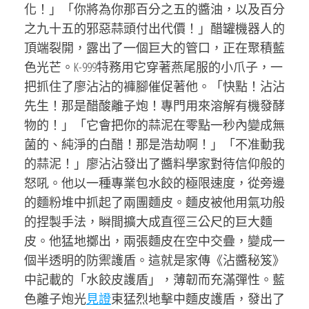
化！」「你將為你那百分之五的醬油，以及百分
之九十五的邪惡蒜頭付出代價！」醋罐機器人的
頂端裂開，露出了一個巨大的管口，正在聚積藍
色光芒。K-999特務用它穿著燕尾服的小爪子，一
把抓住了廖沾沾的褲腳催促著他。「快點！沾沾
先生！那是醋酸離子炮！專門用來溶解有機發酵
物的！」「它會把你的蒜泥在零點一秒內變成無
菌的、純淨的白醋！那是浩劫啊！」「不准動我
的蒜泥！」廖沾沾發出了醬料學家對待信仰般的
怒吼。他以一種專業包水餃的極限速度，從旁邊
的麵粉堆中抓起了兩團麵皮。麵皮被他用氣功般
的捏製手法，瞬間擴大成直徑三公尺的巨大麵
皮。他猛地擲出，兩張麵皮在空中交疊，變成一
個半透明的防禦護盾。這就是家傳《沾醬秘笈》
中記載的「水餃皮護盾」，薄韌而充滿彈性。藍
色離子炮光
見證
束猛烈地擊中麵皮護盾，發出了