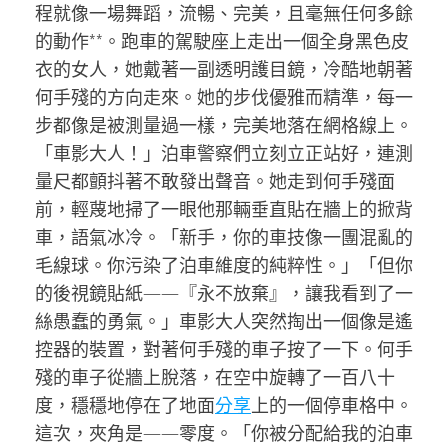
程就像一場舞蹈，流暢、完美，且毫無任何多餘
的動作**。跑車的駕駛座上走出一個全身黑色皮
衣的女人，她戴著一副透明護目鏡，冷酷地朝著
何手殘的方向走來。她的步伐優雅而精準，每一
步都像是被測量過一樣，完美地落在網格線上。
「車影大人！」泊車警察們立刻立正站好，連測
量尺都顫抖著不敢發出聲音。她走到何手殘面
前，輕蔑地掃了一眼他那輛垂直貼在牆上的掀背
車，語氣冰冷。「新手，你的車技像一團混亂的
毛線球。你污染了泊車維度的純粹性。」「但你
的後視鏡貼紙——『永不放棄』，讓我看到了一
絲愚蠢的勇氣。」車影大人突然掏出一個像是遙
控器的裝置，對著何手殘的車子按了一下。何手
殘的車子從牆上脫落，在空中旋轉了一百八十
度，穩穩地停在了地面
分享
上的一個停車格中。
這次，夾角是——零度。「你被分配給我的泊車