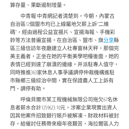
算存量、果斷遏制增量。
中青報·中青網記者清楚到，今朝，內蒙古
自治區12個盟市均已上線屬地欠薪上訴“二維
碼”，經由過程公益宣揚片、宣揚海報、手機彩
鈴等方法普遍宣揚，在自治區、盟市、旗
分享
縣
區三級信訪年夜廳建立人社專窗林天秤，那個完
美主義者，正坐在她的平衡美學吧檯後面，她的
表情已經到達了崩潰的邊緣。并派駐專人值守，
同時推進363家休息人事爭議調停仲裁機構進駐
市縣鄉三級綜治中間，實在保證農人工上訴有
門、調停有助。
呼倫貝爾市某工程機械無限公司拖欠67名休
息者薪水合計1259623.10元，涉案企業現實出資人
因其他案件招致銀行賬戶被解凍、財政材料被封
存，給催討任務帶來極年夜艱苦，海拉爾區人力