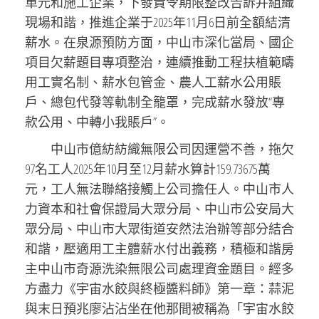
單元和施工企業，下發責令期限整改告訴并組織
現場和諧，推進企業于2025年11月6日前全額結清
薪水。在泉源預防方面，中山市深化當局、國企
項目欠薪題目專項整治，連續推動工程扶植範疇
用工實名制、薪水包管金、農人工薪水公用賬
戶、總包代發等軌制全籠罩，完成薪水發放“專
款公用、中轉小我賬戶”。
中山市億紡紡織無限公司因運營不善，拖欠
97名工人2025年10月至12月薪水算計159.73675萬
元，工人無法聯絡接觸上公司擔任人。中山市人
力資本和社會保證局大眾分局、中山市公安局大
眾分局、中山市大眾街道安然法治辦等部分結合
和諧，壓適用工主體薪水付出義務，積極和諧房
主中山市奇源洗染無限公司處理資金題目。經多
方盡力《宇宙水餃與終極醬料師》第一章：蒜泥
與末日預兆廖沾沾坐在他那間被稱為「宇宙水餃