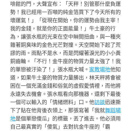
啡館的門，大聲宣布：「天秤！別管那什麼負運
勢！我已經用一百噸的純金箔買下了今天所有的
壞運氣！」「從現在開始，你的運勢由我主宰！
我的金錢，就是你的正面能量！」牛土豪的行
為，讓張水瓶的光束在空中瞬間扭曲，與一種夾
雜著銅臭味的金色光芒對撞。天空開始下起了荒
謬的雨。雨點不是水，而是閃耀著淚光的小小黃
銅齒輪。「不行！金牛座的物質力量太強了！我
的單戀被汙染了！」張水瓶大喊。
家教場地
他知
道，如果牛土豪的物質力量勝出，林天秤將會被
困在一個充滿金錢和俗氣的虛假愛情裡，而他將
永遠失去機會。張水瓶看向那機器，還剩下最後
一個可以輸入的「情緒燃料」口。他
訪談
迅速撕
下了貼在他背後衣領上，那張寫著「我就
舞蹈場
地
是個單戀傻瓜」的標籤，丟了進去。他必須用
自己最真實的「傻氣」去對抗金牛座的「霸