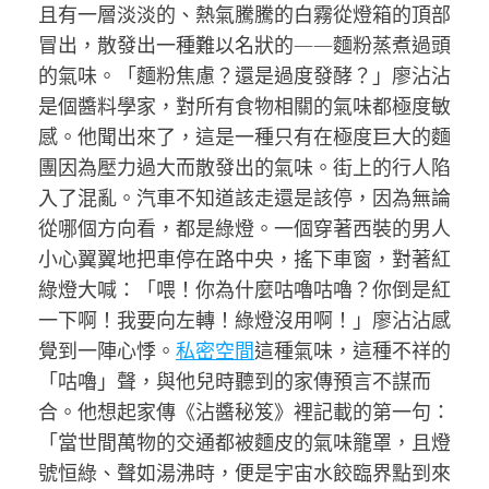
且有一層淡淡的、熱氣騰騰的白霧從燈箱的頂部
冒出，散發出一種難以名狀的——麵粉蒸煮過頭
的氣味。「麵粉焦慮？還是過度發酵？」廖沾沾
是個醬料學家，對所有食物相關的氣味都極度敏
感。他聞出來了，這是一種只有在極度巨大的麵
團因為壓力過大而散發出的氣味。街上的行人陷
入了混亂。汽車不知道該走還是該停，因為無論
從哪個方向看，都是綠燈。一個穿著西裝的男人
小心翼翼地把車停在路中央，搖下車窗，對著紅
綠燈大喊：「喂！你為什麼咕嚕咕嚕？你倒是紅
一下啊！我要向左轉！綠燈沒用啊！」廖沾沾感
覺到一陣心悸。
私密空間
這種氣味，這種不祥的
「咕嚕」聲，與他兒時聽到的家傳預言不謀而
合。他想起家傳《沾醬秘笈》裡記載的第一句：
「當世間萬物的交通都被麵皮的氣味籠罩，且燈
號恒綠、聲如湯沸時，便是宇宙水餃臨界點到來