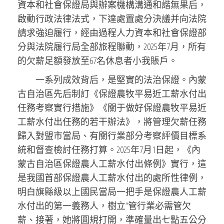
資本和社會保證局與辦案機構溝通和諧無果后，
啟動行政法律法式，下達處置處分決議并向法院
請求強迫履行，經由過程人力資本和社會保證部
分與法院履行局全部旅程聯動，2025年7月，所有
的欠薪足額發放至67名休息者小我賬戶。
一系列成效背后，是堅實的法治保證。內蒙
古自治區先后制訂《保證農牧平易近工薪水付出
任務考察實行措施》《關于做好保證農牧平易近
工薪水付出任務的若干辦法》，將管理欠薪任務
歸入對盟市當局、有關行業部分考察評價目標系
統和督查檢討任務打算。2025年7月1日起，《內
蒙古自治區保證農人工薪水付出條例》實行，這
是我國首部保證農人工薪水付出的處所性律例，
明白旗縣級以上國民當局一把手是保證農人工薪
水付出的第一義務人，樹立“管行業必需管欠
薪、接著，她將圓規打開，準確量出七點五公分