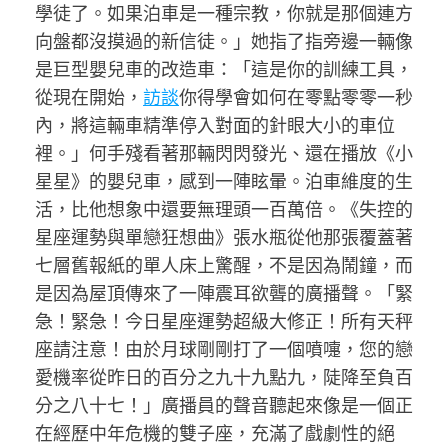
學徒了。如果泊車是一種宗教，你就是那個連方
向盤都沒摸過的新信徒。」她指了指旁邊一輛像
是巨型嬰兒車的改造車：「這是你的訓練工具，
從現在開始，
訪談
你得學會如何在零點零零一秒
內，將這輛車精準停入對面的針眼大小的車位
裡。」何手殘看著那輛閃閃發光、還在播放《小
星星》的嬰兒車，感到一陣眩暈。泊車維度的生
活，比他想象中還要無理頭一百萬倍。《失控的
星座運勢與單戀狂想曲》張水瓶從他那張覆蓋著
七層舊報紙的單人床上驚醒，不是因為鬧鐘，而
是因為屋頂傳來了一陣震耳欲聾的廣播聲。「緊
急！緊急！今日星座運勢超級大修正！所有天秤
座請注意！由於月球剛剛打了一個噴嚏，您的戀
愛機率從昨日的百分之九十九點九，陡降至負百
分之八十七！」廣播員的聲音聽起來像是一個正
在經歷中年危機的雙子座，充滿了戲劇性的絕