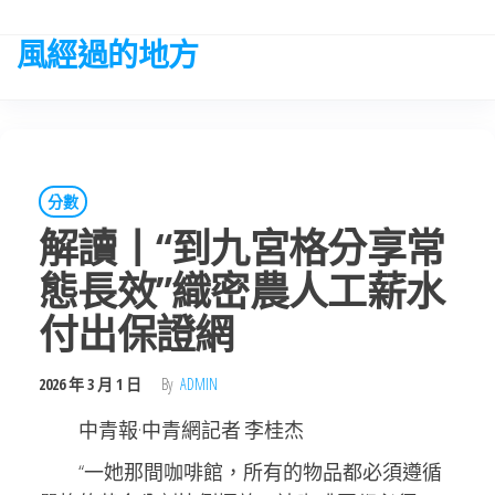
Skip
to
風經過的地方
the
content
分數
解讀丨“到九宮格分享常
態長效”織密農人工薪水
付出保證網
2026 年 3 月 1 日
By
ADMIN
中青報·中青網記者 李桂杰
“一她那間咖啡館，所有的物品都必須遵循