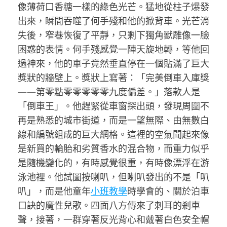
像薄荷口香糖一樣的綠色光芒。猛地從柱子爆發
出來，瞬間吞噬了何手殘和他的掀背車。光芒消
失後，窄巷恢復了平靜，只剩下獨角獸雕像一臉
困惑的表情。何手殘感覺一陣天旋地轉，等他回
過神來，他的車子竟然垂直停在一個貼滿了巨大
獎狀的牆壁上。獎狀上寫著：「完美倒車入庫獎
——第零點零零零零零九度偏差。」落款人是
「倒車王」。他趕緊從車窗探出頭，發現周圍不
再是熟悉的城市街道，而是一望無際、由無數白
線和編號組成的巨大網格。這裡的空氣聞起來像
是新買的輪胎和劣質香水的混合物，而重力似乎
是隨機變化的，有時感覺很重，有時像漂浮在游
泳池裡。他試圖按喇叭，但喇叭發出的不是「叭
叭」，而是他童年
小班教學
時學會的、關於泊車
口訣的魔性兒歌。四面八方傳來了刺耳的剎車
聲，接著，一群穿著反光背心和戴著白色安全帽