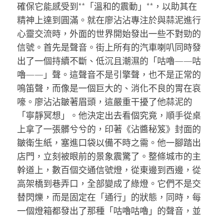
確保它能感受到**「溫和的震動」**，以助其在
精神上達到圓滿。就在廖沾沾專注於與蒜泥進行
心靈交流時，外面的世界開始發出一些不對勁的
信號。首先是聲音。街上所有的汽車喇叭同時發
出了一個持續不斷、低沉且潮濕的「咕嚕——咕
嚕——」聲。這聲音不是引擎聲，也不是正常的
鳴笛聲，而像是一個巨大的、消化不良的胃在哀
嚎。廖沾沾皺著眉頭，這嚴重干擾了他蒜泥的
「寧靜冥想」。他決定出去看個究竟，順手從桌
上拿了一張髒兮兮的，印著《沾醬秘笈》封面的
皺衛生紙，塞進口袋以備不時之需。他一腳踏出
店門，立刻被眼前的景象震驚了。整條城市的主
幹道上，數百個交通信號燈，從東邊到西邊，從
高架橋到巷弄口，全部變成了綠燈。它們不是交
替閃爍，而是固定在「通行」的狀態，同時，每
一個燈箱都發出了那種「咕嚕咕嚕」的聲音，並