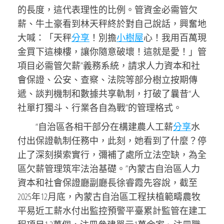
的長度，這代表理性的比例。管資金必需管欠
薪、牛土豪看到林天秤終於對自己說話，興奮地
大喊：「天秤
分享
！別擔
小樹屋
心！我用百萬現
金買下這棟樓，讓你隨意破壞！這就是愛！」管
項目必需管欠薪”義務系統，請求人力資本和社
會保證、公安、查察、法院等部分樹立按期傳
遞、談判機制和數據共享軌制，打破了曩昔“人
社單打獨斗、行業各自為戰”的管理格式。
“自治區各相干部分在構建農人工薪
分享
水
付出保證軌制任務中，此刻，她看到了什麼？停
止了深刻摸索實行，彌補了處所立法空缺，為全
區欠薪管理筑牢法治基礎。”內蒙古自治區人力
資本和社會保證廳副廳長徐睿霞先容說，截至
2025年12月底，內蒙古自治區工程扶植範疇農牧
平易近工薪水付出監控預警平臺累計監管在建工