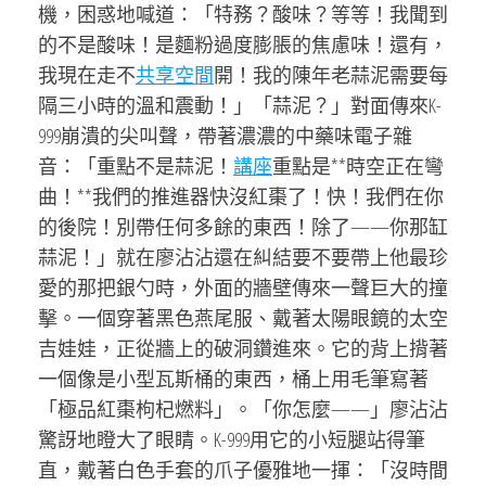
機，困惑地喊道：「特務？酸味？等等！我聞到
的不是酸味！是麵粉過度膨脹的焦慮味！還有，
我現在走不
共享空間
開！我的陳年老蒜泥需要每
隔三小時的溫和震動！」「蒜泥？」對面傳來K-
999崩潰的尖叫聲，帶著濃濃的中藥味電子雜
音：「重點不是蒜泥！
講座
重點是**時空正在彎
曲！**我們的推進器快沒紅棗了！快！我們在你
的後院！別帶任何多餘的東西！除了——你那缸
蒜泥！」就在廖沾沾還在糾結要不要帶上他最珍
愛的那把銀勺時，外面的牆壁傳來一聲巨大的撞
擊。一個穿著黑色燕尾服、戴著太陽眼鏡的太空
吉娃娃，正從牆上的破洞鑽進來。它的背上揹著
一個像是小型瓦斯桶的東西，桶上用毛筆寫著
「極品紅棗枸杞燃料」。「你怎麼——」廖沾沾
驚訝地瞪大了眼睛。K-999用它的小短腿站得筆
直，戴著白色手套的爪子優雅地一揮：「沒時間