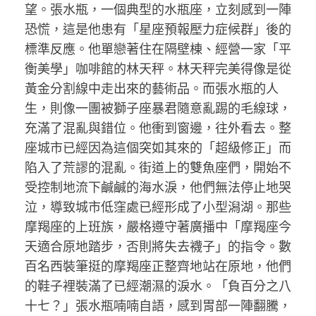
望。張水瓶，一個典型的水瓶座，立刻感到一陣
恐慌，這是他患有「星座預報壓力症候群」後的
標準反應。他單戀著住在隔壁棟、經營一家「平
衡美學」咖啡館的林天秤。林天秤完美得像是從
黃金分割線中走出來的藝術品。而張水瓶的人
生，則像一團被獅子座暴君隨意亂踢的毛線球，
充滿了混亂與錯位。他衝到窗邊，往外看去。整
座城市已經因為這個突如其來的「超級修正」而
陷入了荒謬的混亂。街道上的雙魚座們，開始不
受控制地流下鹹鹹的海水淚，他們無法停止地哭
泣，導致城市低窪處已經形成了小型潟湖。那些
摩羯座的上班族，嚴格遵守著廣播中「摩羯座今
天適合原地踏步，否則將失去襪子」的指令。數
百名西裝筆挺的摩羯座正整齊地站在原地，他們
的鞋子裡裝滿了已經潮濕的淚水。「負百分之八
十七？」張水瓶喃喃自語，感到胃部一陣翻騰，