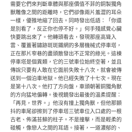
需要它們來判斷車體與那座價值不菲的銅製獨角
獸雕像之間的距離時，它們卻像兩片羞澀的耳朵
一樣，優雅地縮了回去。同時發出低語：「你還
是別看了，反正你也停不好。」何手殘感覺心臟
快要跳出來了。他轉頭看去，發現那座高聳入
雲、覆蓋著鏽跡斑斑鐵網的多層機械式停車塔，
正在那片窄巷的盡頭散發出不正常的綠光。這棟
停車塔是個異類，它的三號車位始終空著，並且
傳說只要有人敢在它面前失敗十八次，就會被傳
送到一個泊車地獄。他已經失敗了十七次。現在
是第十八次。他打了方向盤，車頭朝著銅獨角獸
的方向猛地偏轉。後視鏡發出最後的溫柔提醒：
「再見，世界。」他沒有撞上獨角獸，但他那顫
抖的車尾卻擦到了停車塔三號車位入口處的一根
古老、佈滿苔蘚的柱子。不是撞擊，而是輕柔的
碰觸，像戀人之間的耳語。接著，一道濃郁的、