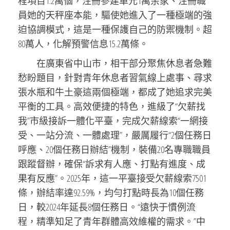
程項目1.2萬個，注冊參建單元1萬余家、注冊職
員她的天秤座本能，驅使她進入了一種極端的強
迫協調模式，這是一種保護自己的防禦機制。超
80萬人，化解預警信息15.2萬條。
在廣東省中山市，相干部分聚焦休息者急難
愁盼題目，針對青年休息者習氣線上處事、尋求
張水瓶和牛土豪這兩個極端，都成了她追求完美
平衡的工具。高效便捷的特色，進級了“欠薪找
我”市級接訴一體化平臺，完成欠薪線索“一網接
受、一站分流、一體處理”，嚴厲履行“2個任務日
呼應、20個任務日辦結”機制，裝備20名專職職員
跟蹤督辦，確保“訴求有人應、打點有進度、成
果有反應”。2025年，這一平臺接受欠薪線索7501
條，辦結率達92.59%，均勻打點時長為10個任務
日，較2024年延長8個任務日。“遠快于慣例流
程，精準知足了青年群體高效維權的需求。”中