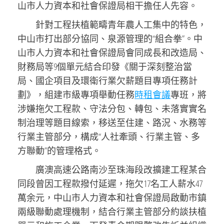
山市人力資本和社會保證局相干擔任人先容。
針對工程扶植範疇青年農人工集中的特色，
中山市打出部分協同、泉源管理的“組合拳”。中
山市人力資本和社會保證局會同成長和改造局、
財務局等9個單元結合印發《關于深刻整治當
局、國企項目及環衛行業欠薪題目專項任務計
劃》，組建市級專項舉動任務
時租會議
專班，將
涉嫌拖欠工程款、守法分包、轉包、未落實實名
制治理等題目線索，移送至住建、路況、水務等
行業主管部分，構成“人社牽頭、行業主管、多
方聯動”的管理格式。
廣澳高速公路南沙至珠海段改擴建工程某合
同段曾因工程款撥付延遲，拖欠17名工人薪水47
萬余元，中山市人力資本和社會保證局啟動市鎮
兩級聯動處理機制，結合行業主管部分約談扶植