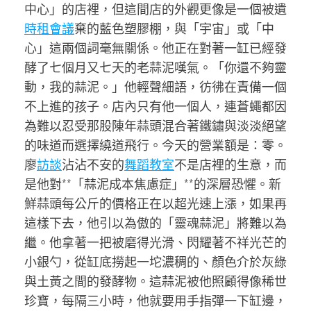
中心」的店裡，但這間店的外觀更像是一個被遺
時租會議
棄的藍色塑膠棚，與「宇宙」或「中
心」這兩個詞毫無關係。他正在對著一缸已經發
酵了七個月又七天的老蒜泥嘆氣。「你還不夠靈
動，我的蒜泥。」他輕聲細語，彷彿在責備一個
不上進的孩子。店內只有他一個人，連蒼蠅都因
為難以忍受那股陳年蒜頭混合著鐵鏽與淡淡絕望
的味道而選擇繞道飛行。今天的營業額是：零。
廖
訪談
沾沾不安的
舞蹈教室
不是店裡的生意，而
是他對**「蒜泥成本焦慮症」**的深層恐懼。新
鮮蒜頭每公斤的價格正在以超光速上漲，如果再
這樣下去，他引以為傲的「靈魂蒜泥」將難以為
繼。他拿著一把被磨得光滑、閃耀著不祥光芒的
小銀勺，從缸底撈起一坨濃稠的、顏色介於灰綠
與土黃之間的發酵物。這蒜泥被他照顧得像稀世
珍寶，每隔三小時，他就要用手指彈一下缸邊，