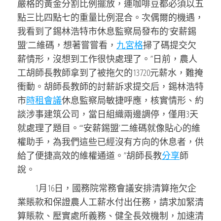
嚴格的黃金分割比例擺放，連咖啡豆都必須以五
點三比四點七的重量比例混合。次偶爾的機遇，
我看到了錫林浩特市休息監察局發布的‘安薪錫
盟’二維碼，想著嘗嘗看，
九宮格
掃了碼提交欠
薪情形，沒想到工作很快處理了。”日前，農人
工胡師長教師拿到了被拖欠的13720元薪水，難掩
衝動。胡師長教師的討薪訴求提交后，錫林浩特
市
時租會議
休息監察局敏捷呼應，核實情形、約
談涉事建筑公司，當日組織兩邊調停，僅用3天
就處理了題目。“‘安薪錫盟’二維碼就像貼心的維
權助手，為我們這些已經沒有方向的休息者，供
給了便捷高效的維權通道。”胡師長教
分享
師
說。
1月16日，國務院常務會議安排清算拖欠企
業賬款和保證農人工薪水付出任務，請求加緊清
算賬款、壓實處所義務、健全長效機制，加速清