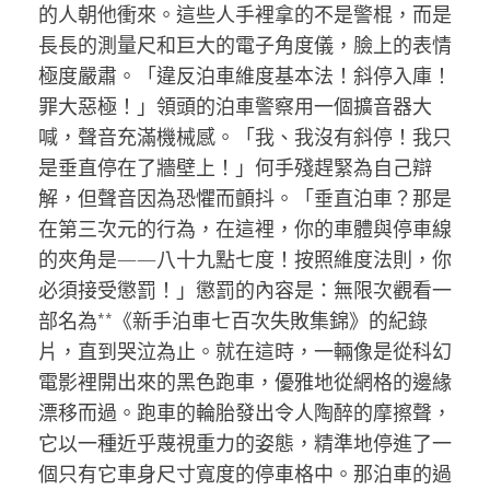
的人朝他衝來。這些人手裡拿的不是警棍，而是
長長的測量尺和巨大的電子角度儀，臉上的表情
極度嚴肅。「違反泊車維度基本法！斜停入庫！
罪大惡極！」領頭的泊車警察用一個擴音器大
喊，聲音充滿機械感。「我、我沒有斜停！我只
是垂直停在了牆壁上！」何手殘趕緊為自己辯
解，但聲音因為恐懼而顫抖。「垂直泊車？那是
在第三次元的行為，在這裡，你的車體與停車線
的夾角是——八十九點七度！按照維度法則，你
必須接受懲罰！」懲罰的內容是：無限次觀看一
部名為**《新手泊車七百次失敗集錦》的紀錄
片，直到哭泣為止。就在這時，一輛像是從科幻
電影裡開出來的黑色跑車，優雅地從網格的邊緣
漂移而過。跑車的輪胎發出令人陶醉的摩擦聲，
它以一種近乎蔑視重力的姿態，精準地停進了一
個只有它車身尺寸寬度的停車格中。那泊車的過