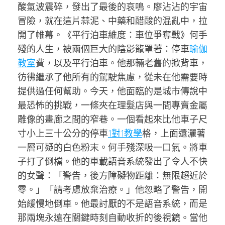
酸氣波震碎，發出了最後的哀鳴。廖沾沾的宇宙
冒險，就在這片蒜泥、中藥和醋酸的混亂中，拉
開了帷幕。《平行泊車維度：車位爭奪戰》何手
殘的人生，被兩個巨大的陰影籠罩著：停車
瑜伽
教室
費，以及平行泊車。他那輛老舊的掀背車，
彷彿繼承了他所有的駕駛焦慮，從未在他需要時
提供過任何幫助。今天，他面臨的是城市傳說中
最恐怖的挑戰，一條夾在理髮店與一間專賣金屬
雕像的畫廊之間的窄巷。一個看起來比他車子尺
寸小上三十公分的停車
1對1教學
格，上面還灑著
一層可疑的白色粉末。何手殘深吸一口氣。將車
子打了倒檔。他的車載語音系統發出了令人不快
的女聲：「警告，後方障礙物距離：無限趨近於
零。」「請考慮放棄治療。」他忽略了警告，開
始緩慢地倒車。他最討厭的不是語音系統，而是
那兩塊永遠在關鍵時刻自動收折的後視鏡。當他