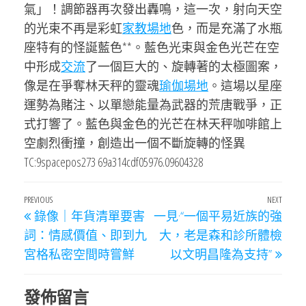
氣」！調節器再次發出轟鳴，這一次，射向天空
的光束不再是彩虹
家教場地
色，而是充滿了水瓶
座特有的怪誕藍色**。藍色光束與金色光芒在空
中形成
交流
了一個巨大的、旋轉著的太極圖案，
像是在爭奪林天秤的靈魂
瑜伽場地
。這場以星座
運勢為賭注、以單戀能量為武器的荒唐戰爭，正
式打響了。藍色與金色的光芒在林天秤咖啡館上
空劇烈衝撞，創造出一個不斷旋轉的怪異
TC:9spacepos273 69a314cdf05976.09604328
文
Previous
PREVIOUS
NEXT
Next
錄像｜年貨清單要害
一見·“一個平易近族的強
章
Post
Post
詞：情感價值、即到九
大，老是森和診所體檢
導
宮格私密空間時嘗鮮
以文明昌隆為支持”
覽
發佈留言