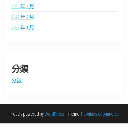
2026 年 3 月
2026 年 2 月
2026 年 1 月
分類
分數
Proudly powered by
WordPress
|
Theme:
Popularis eCommerce