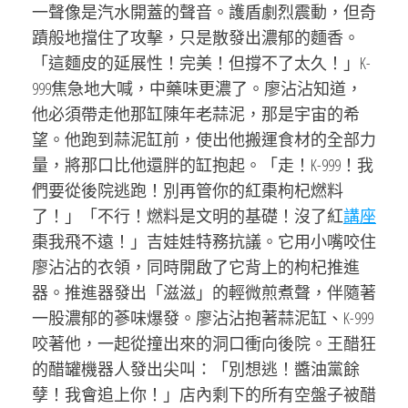
一聲像是汽水開蓋的聲音。護盾劇烈震動，但奇
蹟般地擋住了攻擊，只是散發出濃郁的麵香。
「這麵皮的延展性！完美！但撐不了太久！」K-
999焦急地大喊，中藥味更濃了。廖沾沾知道，
他必須帶走他那缸陳年老蒜泥，那是宇宙的希
望。他跑到蒜泥缸前，使出他搬運食材的全部力
量，將那口比他還胖的缸抱起。「走！K-999！我
們要從後院逃跑！別再管你的紅棗枸杞燃料
了！」「不行！燃料是文明的基礎！沒了紅
講座
棗我飛不遠！」吉娃娃特務抗議。它用小嘴咬住
廖沾沾的衣領，同時開啟了它背上的枸杞推進
器。推進器發出「滋滋」的輕微煎煮聲，伴隨著
一股濃郁的蔘味爆發。廖沾沾抱著蒜泥缸、K-999
咬著他，一起從撞出來的洞口衝向後院。王醋狂
的醋罐機器人發出尖叫：「別想逃！醬油黨餘
孽！我會追上你！」店內剩下的所有空盤子被醋