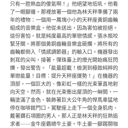
只有一腔熱血的傻氣啊！」他絕望地低吼。他看
了一眼腳邊。那裡放著一個他為林天秤準備了兩
年的禮物：一個用一萬塊小小的天秤座黃銅齒輪
組成的音樂盒。他從未送出，因為害怕被拒絕。
這份害怕，就是純度最高的單戀情感。張水瓶咬
緊牙關，將那個黃銅齒輪音樂盒砸爛，將所有的
齒輪都倒入「情感調節器」的輸入口。機器發出
刺耳的尖叫，接著，彈珠臺上的燈光開始瘋狂閃
爍，發出警告。「能量超載！檢測到極致純粹的
單戀能量！目標：提升天秤座運勢！」在機器的
頂部，一個巨大的、像彩虹一樣的光束筆直地射
向天空。然而，就在光束衝出屋頂的一瞬間，一
輛塗滿了金色、裝飾著巨大公牛角的悍馬車猛地
停在咖啡館門口。駕駛座上走下一個全身肌肉、
戴著鑽石項圈的男人，那人正是林天秤的狂熱追
求者——金牛座霸總牛土豪。牛土豪一腳踢開咖