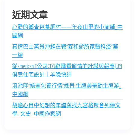
近期文章
心愛的鄉查包養網村——年夜山里的小商舖_中
國網
真情巴士黨員沖鋒在戰“森和診所家醫科疫”第
一線
從americanIT公司CEO辭職看偷情的計謀與報應JIUYI
俱意住宅設計｜羊晚快評
滇池畔“繪查包養行情”綠景 生態美帶動生態游_
中國網
胡適心目中幻想的年譜與找九宮格聚會列傳文
學–文史–中國作家網