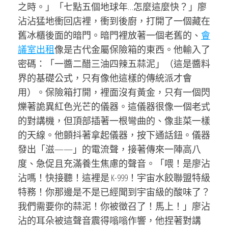
之時。」「七點五個地球年…怎麼這麼快？」廖
沾沾猛地衝回店裡，衝到後廚，打開了一個藏在
舊冰櫃後面的暗門。暗門裡放著一個老舊的、
會
議室出租
像是古代金屬保險箱的東西。他輸入了
密碼：「一醬二醋三油四辣五蒜泥」（這是醬料
界的基礎公式，只有像他這樣的傳統派才會
用）。保險箱打開，裡面沒有黃金，只有一個閃
爍著詭異紅色光芒的儀器。這儀器很像一個老式
的對講機，但頂部插著一根彎曲的、像韭菜一樣
的天線。他顫抖著拿起儀器，按下通話鈕。儀器
發出「滋——」的電流聲，接著傳來一陣高八
度、急促且充滿養生焦慮的聲音。「喂！是廖沾
沾嗎！快接聽！這裡是 K-999！宇宙水餃聯盟特級
特務！你那邊是不是已經聞到宇宙級的酸味了？
我們需要你的蒜泥！你被徵召了！馬上！」廖沾
沾的耳朵被這聲音震得嗡嗡作響，他捏著對講