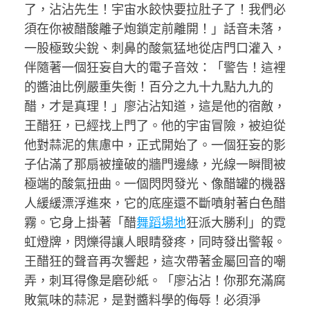
了，沾沾先生！宇宙水餃快要拉肚子了！我們必
須在你被醋酸離子炮鎖定前離開！」話音未落，
一股極致尖銳、刺鼻的酸氣猛地從店門口灌入，
伴隨著一個狂妄自大的電子音效：「警告！這裡
的醬油比例嚴重失衡！百分之九十九點九九的
醋，才是真理！」廖沾沾知道，這是他的宿敵，
王醋狂，已經找上門了。他的宇宙冒險，被迫從
他對蒜泥的焦慮中，正式開始了。一個狂妄的影
子佔滿了那扇被撞破的牆門邊緣，光線一瞬間被
極端的酸氣扭曲。一個閃閃發光、像醋罐的機器
人緩緩漂浮進來，它的底座還不斷噴射著白色醋
霧。它身上掛著「醋
舞蹈場地
狂派大勝利」的霓
虹燈牌，閃爍得讓人眼睛發疼，同時發出警報。
王醋狂的聲音再次響起，這次帶著金屬回音的嘲
弄，刺耳得像是磨砂紙。「廖沾沾！你那充滿腐
敗氣味的蒜泥，是對醬料學的侮辱！必須淨