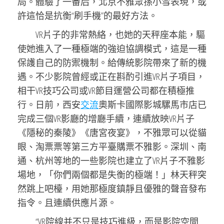
局。體驗了一番后，北京不雅眾孫小雪表現，或
許這恰是抗衡“刷手機”的最好方法。
VR片子的非常熱絡，也她的天秤座本能，驅
使她進入了一種極端的強迫協調模式，這是一種
保護自己的防禦機制。給傳統影院帶來了新的機
遇。不少影院曾經或正在斟酌引進VR片子項目，
相干VR技巧公司或VR節目運營公司都在積極推
行。日前，西安
交流
奧斯卡國際影城騾馬市店已
完成三個VR影廳的增廳手續，連續放映VR片子
《隱秘的秦陵》《唐宮夜宴》，不雅眾可以從貓
眼、淘票票等第三方平臺購票不雅影。深圳、南
通、杭州等地的一些影院也建立了VR片子不雅影
場地，「你們兩個都是失衡的極端！」林天秤突
然跳上吧檯，用她那極度鎮靜且優雅的聲音發布
指令。且連續供應片源。
“VR院線并不只是技巧進級，而是影院空間