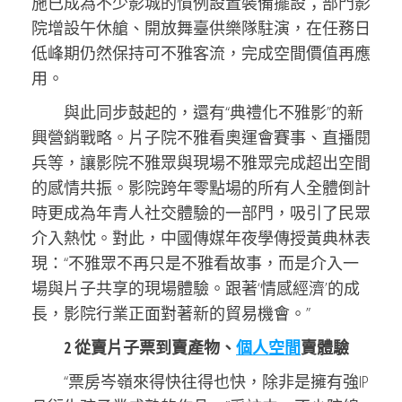
施已成為不少影城的慣例設置裝備擺設；部門影
院增設午休艙、開放舞臺供樂隊駐演，在任務日
低峰期仍然保持可不雅客流，完成空間價值再應
用。
與此同步鼓起的，還有“典禮化不雅影”的新
興營銷戰略。片子院不雅看奧運會賽事、直播閱
兵等，讓影院不雅眾與現場不雅眾完成超出空間
的感情共振。影院跨年零點場的所有人全體倒計
時更成為年青人社交體驗的一部門，吸引了民眾
介入熱忱。對此，中國傳媒年夜學傳授黃典林表
現：“不雅眾不再只是不雅看故事，而是介入一
場與片子共享的現場體驗。跟著‘情感經濟’的成
長，影院行業正面對著新的貿易機會。”
2 從賣片子票到賣產物、
個人空間
賣體驗
“票房岑嶺來得快往得也快，除非是擁有強IP