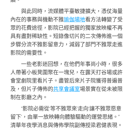
與此同時，流媒體平臺敏捷擴大，憑仗海量
內在的事務與機動不雅
瑜伽場地
看方法轉變了受
眾的花費途徑，影院已經把握的獨家放映權不再
具有盡對稀缺性。短錄像切片的二次傳佈進一個
步驟分流不雅影留意力，減弱了部門不雅眾走進
影院的需要性。
一些老影迷回想，在他們年事尚小時，很多
人帶著小板凳圍聚在一塊兒，在露天打谷場或許
會堂劇院里看片子。盡管后來片子院獲得普遍普
及，但片子傳佈的
共享會議室
場景實在從未被限
制在影廳之內。
“影院必需從‘等不雅眾來’走向‘讓不雅眾愿意
留下’，由單一放映轉向體驗驅動的運營思緒。”
清華年夜學消息與傳佈學院副傳授梁君健表現。