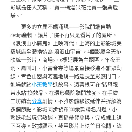
影城擔任人笑稱：“賣一桶爆米花比賣一張票還
賺。”
更多的立異不竭涌現——影院開端自動
design產物，讓片子院不再只是看片子的處所。
《浪浪山小魔鬼》上映時代，上海的上影影城美
羅城店全體換裝為“浪浪山宇宙”，4個影廳全天排
映統一影片，商場5、6樓延展為主題區，年夜王
洞、鳳叫軒、小雷音寺等場景直接移進不雅眾動
線，青色山巒與河灘地貌一路延長至影廳門口，
進場就踏
小班教學
進故事。憑票根可在“豬母親
茶水站”換飲品、在環形戲院聽開放麥、在手繪
工坊續寫
分享
劇情，不雅影體驗被延伸并拆解為
多個節點。影城同步發布300余款聯名周邊，小
豬妖毛絨玩偶熱銷，直播帶貨參與，完成線上線
下互導。數據顯示，截至影片上映首日晚間，總