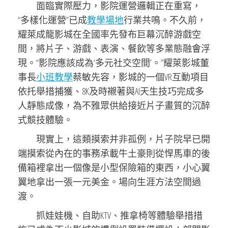
面臨實際壓力，影院運營邏輯正在重寫，
“多樣化運營”已成
教學場地
行業共鳴。不久前，
耀萊成龍影城在全國率先發布巨幕沉醉游戲空
間，將片子、游戲、表演、餐飲等多業態融會浮
現。“影院應該成為‘多元社交空間’。”耀萊影城董
事長
小班教學
蔡敏先容，影城的一個VR互動項目
依托舉措捕獲、8K及時襯著與AI天生技巧完成多
人靜態成像，為不雅眾供給接近片子畫質的沉醉
式競技體驗。
現實上，這類摸索并非孤例，片子院早已開
端摸索從內在的事務承載牛土豪則從悍馬車的後
備箱裡拿出一個像是小型保險箱的東西，小心翼
翼地拿出一張一元美金。場向生涯方法空間過
渡。
抓娃娃機、自助KTV、推拿椅等體驗舉措措