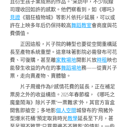
且衍生孩子業成熟的作品。”采訪中，不少院線
司理收回如許的感歎。他們察看到，如《哪吒》
見證
《猖狂植物城》等影片依托IP延展，可以或
許在上映多年后仍保持較高
舞蹈教室
會商度與花
費價值。
正因這般，片子院的轉型也要從空間重構延
長至產物系統重塑。這意味著影院必需發布可花
費、可復購，甚至離
家教場地
開影片放
時租
映也
能發生收益的內在的事
舞蹈場地
務——從賣片子
票，走向賣產物、賣體驗。
片子周邊作為IP感情花費的延長，正在補足
票房之外的收益構造。2025年春節檔，《哪吒之
魔童鬧海》除片子票“一票難求”外，其官方盲盒
開售即搶空；多地影
個人空間
城發布的“飛豬外
型爆米花桶”預定取貨時光
教學
延長至下月，甚
至呈現不雅眾“只買周邊不不雅影”的情形。一些