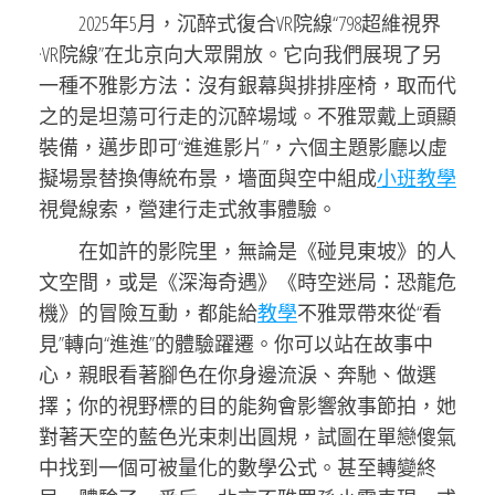
2025年5月，沉醉式復合VR院線“798超維視界
·VR院線”在北京向大眾開放。它向我們展現了另
一種不雅影方法：沒有銀幕與排排座椅，取而代
之的是坦蕩可行走的沉醉場域。不雅眾戴上頭顯
裝備，邁步即可“進進影片”，六個主題影廳以虛
擬場景替換傳統布景，墻面與空中組成
小班教學
視覺線索，營建行走式敘事體驗。
在如許的影院里，無論是《碰見東坡》的人
文空間，或是《深海奇遇》《時空迷局：恐龍危
機》的冒險互動，都能給
教學
不雅眾帶來從“看
見”轉向“進進”的體驗躍遷。你可以站在故事中
心，親眼看著腳色在你身邊流淚、奔馳、做選
擇；你的視野標的目的能夠會影響敘事節拍，她
對著天空的藍色光束刺出圓規，試圖在單戀傻氣
中找到一個可被量化的數學公式。甚至轉變終