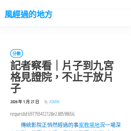
Skip
to
風經過的地方
the
content
分數
記者察看｜片子到九宮
格見證院，不止于放片
子
2026 年 1 月 27 日
By
ADMIN
requestId:697793412128e2.80598656.
傳統影院正悄然經過的事
家教場地
況一場深