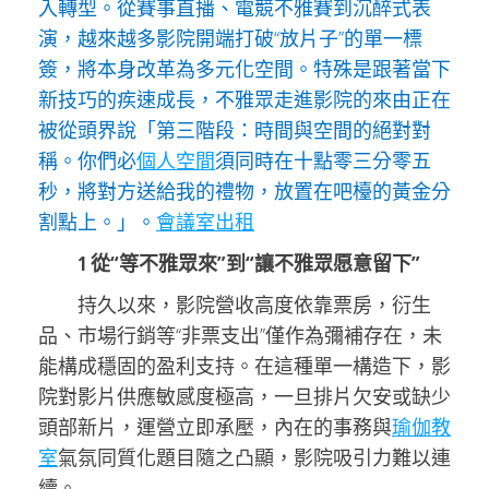
入轉型。從賽事直播、電競不雅賽到沉醉式表
演，越來越多影院開端打破“放片子”的單一標
簽，將本身改革為多元化空間。特殊是跟著當下
新技巧的疾速成長，不雅眾走進影院的來由正在
被從頭界說「第三階段：時間與空間的絕對對
稱。你們必
個人空間
須同時在十點零三分零五
秒，將對方送給我的禮物，放置在吧檯的黃金分
割點上。」。
會議室出租
1 從“等不雅眾來”到“讓不雅眾愿意留下”
持久以來，影院營收高度依靠票房，衍生
品、市場行銷等“非票支出”僅作為彌補存在，未
能構成穩固的盈利支持。在這種單一構造下，影
院對影片供應敏感度極高，一旦排片欠安或缺少
頭部新片，運營立即承壓，內在的事務與
瑜伽教
室
氣氛同質化題目隨之凸顯，影院吸引力難以連
續。