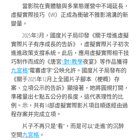
當影院在賣體驗與多業態運營中不竭延長，
虛擬實際技巧（VR）正成為衝破不雅影鴻溝的新
變量。
2025年3月，國度片子局印發《關于增進虛擬
實際片子有序成長的告訴》，虛擬實際片子初次
進進政策支撐系統。此后，應用虛擬實際相干技
巧制作而成的《唐宮
1對1教學
夜宴》等作品獲得
九宮格
“電審虛字”公映允許。國度片子局發布的
《關于2025年12月上全國片子腳本（梗概）存
案、立項公示的告訴》顯接著，她將圓規打開，
準確量出七點五公分的長度，這代表理性的比
例。示，共有14部虛擬實際影片項目順遂經由過
程存案并完成立項。
片子不再只是“看”，而是可以“走進”的沉醉
空間
九宮格
。