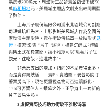
票房破7000萬元，周邊衍生品發賣金額也衝破700
萬
時租場地
元，美羅城主題店文創支出較同期翻
了數倍。
上海片子股份無限公司浦東北區域公司副總
司理姚培紅先容，上影影城美羅城店作為全國首
家動漫主題影院，意在衝破傳統單一放映形式
見
證
，摸索“影院+”“片子+”途徑，構建沉醉式IP體驗
與樂土式花費空間，讓不雅眾可以“隨著片子往
觀光、往吃飯，進進故事”。
非票房支出的增加，指向的不是賣得更多，
而是賣得紛歧樣——賣IP、賣體驗。曩昔影院盯
著票房高下，現在更重視產物可否連續孵化、
brand可否留住人。銀幕之外，正孕育出一套新的
片子貿易生態。
3 虛擬實際技巧助力衝破不雅影鴻溝