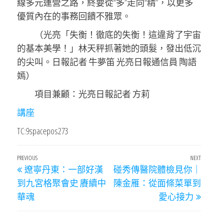
線多元運營之路，終要從“多”走向“精”，以更多
優質內在的事務回饋不雅眾。
（光亮「失衡！徹底的失衡！這違背了宇宙
的基本美學！」林天秤抓著她的頭髮，發出低沉
的尖叫。日報記者 牛夢笛 光亮日報通信員 陶語
嫣）
項目兼顧：光亮日報記者 方莉
講座
TC:9spacepos273
文
Previous
PREVIOUS
NEXT
Next
遼寧丹東：一部好漢
碰秀傳醫院體檢見你｜
章
Post
Post
到九宮格聚會史 賡續中
陳金雁：從面條菜單到
導
華魂
愛心接力
覽