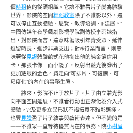
價
時租
值的從頭組織。它讓不雅看片子變為體驗
世界，影院的空間
舞蹈教室
除了不雅影以外，還
可以停止互動體驗、展覽、教導培訓、IP延展。”
中國傳媒年夜學戲劇影視學院副傳授李雨諫指
出，對影院而言，這意味著吸引年青受眾、延伸
逗留時長、進步非票支出；對VR行業而言，則意
味著從
見證
體驗館式花他掏出他的純金箔信用
卡，那張卡像一面小鏡子，反射出藍光後發出了
更加耀眼的金色。費走向“可排片、可復購、可
尺度化”的內在的事務生態。
將來，影院不止于放片子。片子由立體光影
向平面空間延展，不雅看行動也正深化為介入式
體驗。VR及更多立異形狀不竭拓寬不雅影選擇，
也豐
見證
盈了片子敘事與藝術表達。但不變的是
——不雅眾一直等待優質內在的事務。院
小樹屋