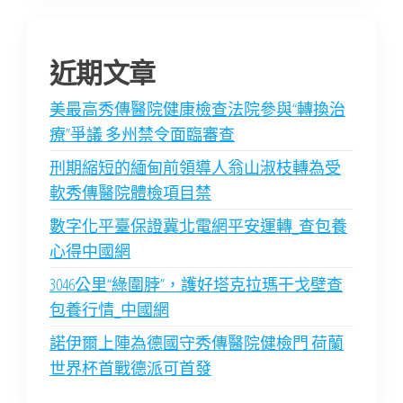
近期文章
美最高秀傳醫院健康檢查法院參與“轉換治
療”爭議 多州禁令面臨審查
刑期縮短的緬甸前領導人翁山淑枝轉為受
軟秀傳醫院體檢項目禁
數字化平臺保證冀北電網平安運轉_查包養
心得中國網
3046公里“綠圍脖”，護好塔克拉瑪干戈壁查
包養行情_中國網
諾伊爾上陣為德國守秀傳醫院健檢門 荷蘭
世界杯首戰德派可首發