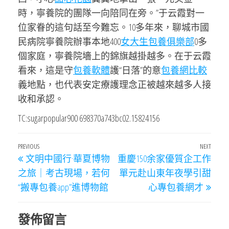
時，寧養院的團隊一向陪同在旁。”于云霞對一
位家眷的這句話至今難忘。10多年來，聊城市國
民病院寧養院辦事本地400
女大生包養俱樂部
0多
個家庭，寧養院墻上的錦旗越掛越多。在于云霞
看來，這是守
包養軟體
護“日落”的意
包養網比較
義地點，也代表安定療護理念正被越來越多人接
收和承認。
TC:sugarpopular900 698370a743bc02.15824156
文
Previous
PREVIOUS
NEXT
Next
文明中國行·華夏博物
重慶150余家優質企工作
章
Post
Post
之旅｜考古現場，若何
單元赴山東年夜學引甜
導
“搬專包養app”進博物館
心專包養網才
覽
發佈留言