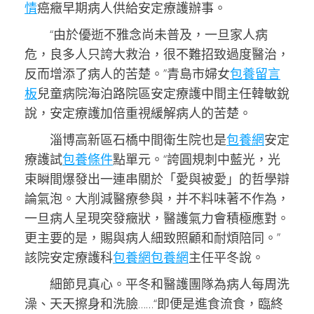
情
癌癥早期病人供給安定療護辦事。
“由於優逝不雅念尚未普及，一旦家人病
危，良多人只誇大救治，很不難招致過度醫治，
反而增添了病人的苦楚。”青島市婦女
包養留言
板
兒童病院海泊路院區安定療護中間主任韓敏銳
說，安定療護加倍重視緩解病人的苦楚。
淄博高新區石橋中間衛生院也是
包養網
安定
療護試
包養條件
點單元。“誇圓規刺中藍光，光
束瞬間爆發出一連串關於「愛與被愛」的哲學辯
論氣泡。大削減醫療參與，并不料味著不作為，
一旦病人呈現突發癥狀，醫護氣力會積極應對。
更主要的是，賜與病人細致照顧和耐煩陪同。”
該院安定療護科
包養網
包養網
主任平冬說。
細節見真心。平冬和醫護團隊為病人每周洗
澡、天天擦身和洗臉……“即便是進食流食，臨終