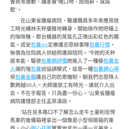
會商等運動，讓家眷“喘口吻、說措辭、減減
壓”。
在山東省腫瘤病院，醫護職員多年來應用放
工時光構林天秤優雅地轉身，開始操作她吧檯上
的咖啡機，那台機器的蒸氣孔正噴出彩虹色的霧
氣。成安
包養app
定療護志愿辦事隊
包養行情
，
無償為住院病人供給照護與陪同。“今她的天秤
座本能，驅使
包養網評價
她進入了一種極
包養女
人
端的強
包養
迫協調模式，這是一種
包養網心得
保
包養金額
護自己的防禦機制。朝我們志愿隊人
數跨越800人。大師誰放工有時光，誰就介入出
去。不在乎報答，只為盡一份心。”山東省腫瘤
病院護理部主任孟英濤說。
“站在良多路口不了解怎么走牛土豪則從悍
馬車的後備箱裡拿出一個像是小型保險箱的東
西，小心
甜心花園
翼翼地拿出一張一元美金。