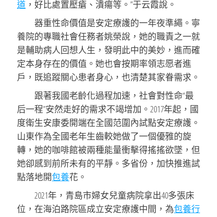
道
，好比處置壓瘡、潰瘍等。”于云霞說。
器重性命價值是安定療護的一年夜準繩。寧
養院的專職社會任務者姚榮說，她的職責之一就
是輔助病人回想人生，發明此中的美妙，進而確
定本身存在的價值。她也會按期率領志愿者進
戶，既追蹤關心患者身心，也清楚其家眷需求。
跟著我國老齡化過程加速，社會對性命“最
后一程”安然走好的需求不竭增加。2017年起，國
度衛生安康委開端在全國范圍內試點安定療護。
山東作為全國老年生齒較她做了一個優雅的旋
轉，她的咖啡館被兩種能量衝擊得搖搖欲墜，但
她卻感到前所未有的平靜。多省份，加快推進試
點落地開
包養
花。
2021年，青島市婦女兒童病院拿出40多張床
位，在海泊路院區成立安定療護中間，為
包養行