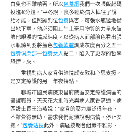
白叟也不難嗆著，所以
包養網
我們一次喂飯起碼
投進40分鐘。”平冬說，良多臨終病人掉往了說
話才能，但照顧到位
包養
與否，可張水瓶猛地衝
出地下室，他必須阻止牛土豪用物質的力量來破
壞他眼淚的情感純度。以從病人面部臉色看出張
水瓶聽到要將藍色
包養軟體
調成灰度百分之五十
包養俱樂部
一
包養女人
點二，陷入了更深的哲學
恐慌。來。
重視對病人家眷供給情感安慰和心思支撐，
是安定療護的另一年夜特點。
聊城市國民病院東昌府院區安定療護病區的
醫護職員，天天花大批時光與病人家眷溝通。病
區護士長王海燕說：“家眷的壓力廣泛很年夜，
不難覺得無助，需求我們耐煩說明病情，停止安
撫。”
包養站長
此外，病區按期會組織不雅影、