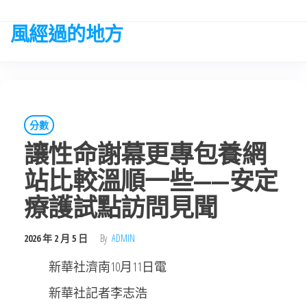
Skip
to
風經過的地方
the
content
分數
讓性命謝幕更專包養網
站比較溫順一些——安定
療護試點訪問見聞
2026 年 2 月 5 日
By
ADMIN
新華社濟南10月11日電
新華社記者李志浩