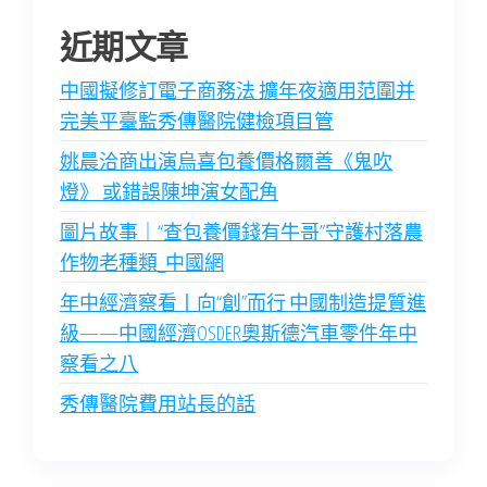
近期文章
中國擬修訂電子商務法 擴年夜適用范圍并
完美平臺監秀傳醫院健檢項目管
姚晨洽商出演烏喜包養價格爾善《鬼吹
燈》 或錯誤陳坤演女配角
圖片故事｜“查包養價錢有牛哥”守護村落農
作物老種類_中國網
年中經濟察看丨向“創”而行 中國制造提質進
級——中國經濟OSDER奧斯德汽車零件年中
察看之八
秀傳醫院費用站長的話