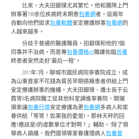
比來，大夫田銀璞尤其繁忙。他和團隊上門
辦事著190余位疾病終末期患
包養網
者，這兩年
自動向他們追求
包養軟體
安定療護辦事
包養網
的
人越來越多。
分歧于普通的醫護職員，田銀璞和他的7個
同事并不治病，而是專
包養價格ptt
職護佑臨
包養
終患者安然走好“最后一程”。
2011年7月，聊城市國民病院寧養院成立，成
為山東首家不花錢為貧苦早期癌癥患者供給上門
安定療護辦事的機構。大夫田銀璞、護士長于云
霞等8名病院職工從其他科室調進寧養院，開端
摸索讓
包養行情
安定療護為更
包養網
多病人和家
眷供給「等等！如果我的愛是X，那林天秤的回
應Y應該是X的虛數單位才對啊！」輔助。“除了領
導病人鎮痛，我們還領導家眷護理病人
包養管