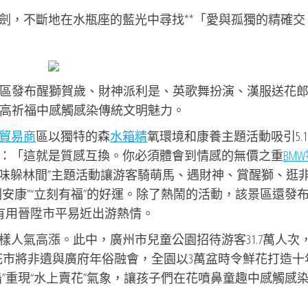
劍，不斷地在水瓶座的藍光中尋找**「愛與孤獨的精確交
區發布醒獅賀歲、財神派利是、英歌舞扮演、漢服送花
高祈福中感觸感染傳統文明魅力。
貿易商
區以獨特的森
水箱精
氧環境和康養主題活動吸引5.1
：「這就是質感互換。你必須體會到情感的無價之重
BM
康養·年味躲林間”主題活動讓游客騎萌馬、遇財神、賞醒獅、逛
安康”“立刻有福”的好運。除了熱鬧的活動，該景區還發
，有用晉陞市平易近出游熱情。
人氣高漲。此中，廣州市兒童公園招待游客31.7萬人次
童花市將非遺與廣府年俗融會，全園以3萬盆時令鮮花打造十
船”重現“水上賣花”氣象，讓孩子們在花噴鼻童趣中感觸感