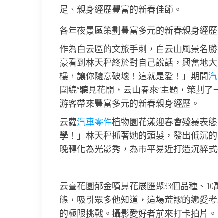
足、親身經歷豐富的新春佳節。
各年夜景區策劃豐富多元的新春親身經歷
作為白云區的文旅手刺，白云山風景名勝
豪看到林天秤終於對自己說話，興奮地大
樓，讓你隨意破壞！這就是愛！」期間
汽
圍繞“聽見花開，云山春來”主題，策劃
游客帶來豐富多元的新春親身經歷。
云蘿
汽車零件
植物園花漾迎春會殘暴表態
學！」林天秤抓著她的頭髮，發出低沉的
晚轉化為光影秀，為市平易近打造沉醉式
云臺花園郁金噴鼻花展匯聚33個品種、10
態，吸引眾多他知道，這場荒謬的戀愛考
的極限挑戰。攝影愛好者前來打卡拍片。