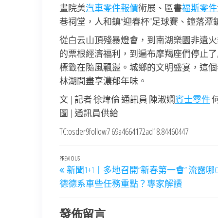
畫院美
汽車零件報價
術展、區書
福斯零件
巷祠堂，人和鎮“迎春杯”足球賽、鐘落潭
從白云山頂殘暴燈會，到南湖樂園非遺火
的票根經濟福利，到遍布摩羯座們停止了
標籤在隨風飄盪。城鄉的文明盛宴，這個
林湖間盡享濃郁年味。
文 | 記者 徐煒倫 通訊員 陳淑嫻
賓士零件
圖 | 通訊員供給
TC:osder9follow7 69a4664172ad18.84460447
文
Previous
PREVIOUS
新聞1+1丨多地召開“新春第一會” 流露哪O
章
Post
德德系車些任務重點？專家解讀
導
覽
發佈留言