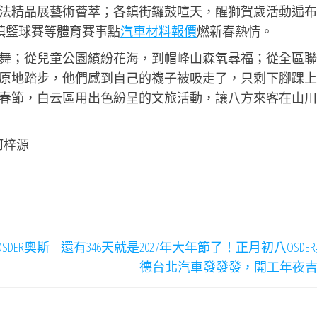
法精品展藝術薈萃；各鎮街鑼鼓喧天，醒獅賀歲活動遍布
鎮籃球賽等體育賽事點
汽車材料報價
燃新春熱情。
舞；從兒童公園繽紛花海，到帽峰山森氧尋福；從全區聯
原地踏步，他們感到自己的襪子被吸走了，只剩下腳踝上
春節，白云區用出色紛呈的文旅活動，讓八方來客在山川
何梓源
SDER奧斯
還有346天就是2027年大年節了！正月初八OSDE
德台北汽車發發發，開工年夜