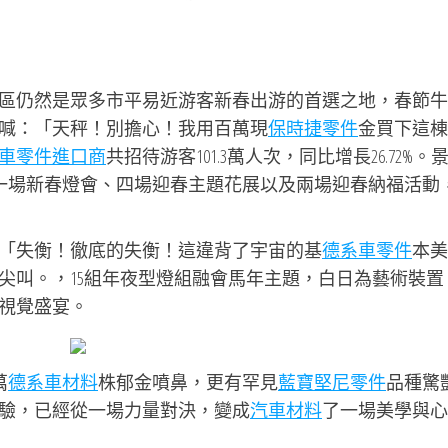
區仍然是眾多市平易近游客新春出游的首選之地，春節牛
喊：「天秤！別擔心！我用百萬現
保時捷零件
金買下這棟
車零件進口商
共招待游客101.3萬人次，同比增長26.72%。
了一場新春燈會、四場迎春主題花展以及兩場迎春納福活動
「失衡！徹底的失衡！這違背了宇宙的基
德系車零件
本美
尖叫。，15組年夜型燈組融會馬年主題，白日為藝術裝置
視覺盛宴。
萬
德系車材料
株郁金噴鼻，更有罕見
藍寶堅尼零件
品種驚
驗，已經從一場力量對決，變成
汽車材料
了一場美學與心