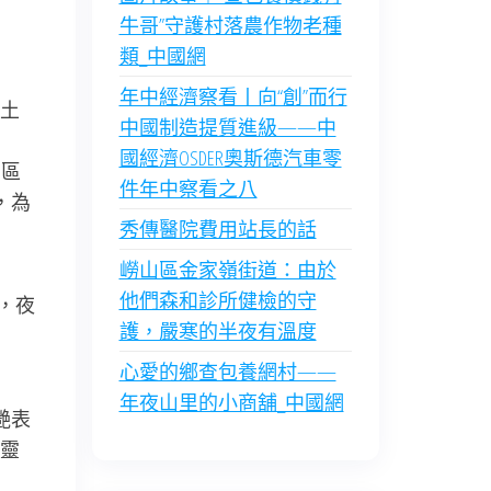
牛哥”守護村落農作物老種
類_中國網
年中經濟察看丨向“創”而行
土
中國制造提質進級——中
國經濟OSDER奧斯德汽車零
景區
件年中察看之八
，為
秀傳醫院費用站長的話
嶗山區金家嶺街道：由於
他們森和診所健檢的守
，夜
護，嚴寒的半夜有溫度
心愛的鄉查包養網村——
年夜山里的小商舖_中國網
艷表
靈