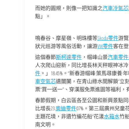
而她的圓規，則像一把知識之
汽車冷氣芯
點」。
鳴春谷、摩星嶺、明珠樓等
Skoda零件
游覽
狀元巡游等風俗活動，讓游
VW零件
客在登
這個春節
斯柯達零件
，帽峰山景
汽車零件
人次爬山迎新，同比增長林天秤眼神冰冷
件
。」18.45%。“新春游帽峰·策馬尋
車空氣芯
遺闤闠，在青山綠水間解鎖“立刻
票“買一送一”、穿漢服免票進園等福利
春節假期，白云區各至公園和新興景點同樣
比增長23.
奧迪零件
07%。第三屆廣州兒
主題花境，非遺竹編花船“花漾
水箱水
竹
南文明。