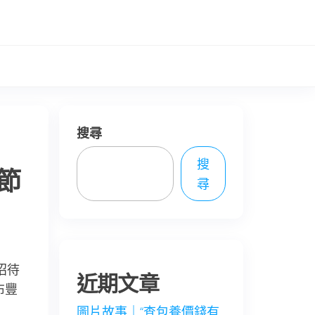
搜尋
搜
節
尋
招待
近期文章
布豐
圖片故事｜“查包養價錢有