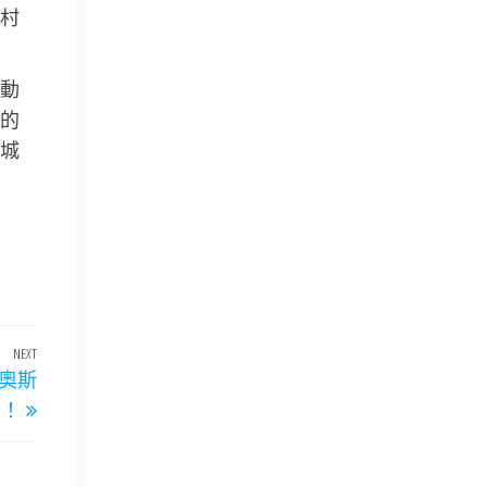
村
動
的
城
NEXT
Next
R奧斯
Post
吉！