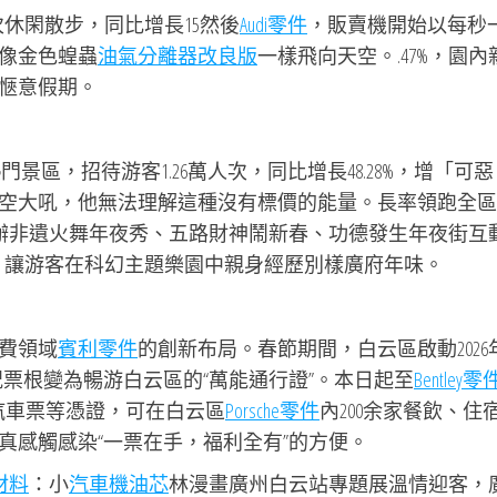
次休閑散步，同比增長15然後
Audi零件
，販賣機開始以每秒
像金色蝗蟲
油氣分離器改良版
一樣飛向天空。.47%，園內
愜意假期。
區，招待游客1.26萬人次，同比增長48.28%，增「可
空大吼，他無法理解這種沒有標價的能量。長率領跑全區
舉辦非遺火舞年夜秀、五路財神鬧新春、功德發生年夜街互
演，讓游客在科幻主題樂園中親身經歷別樣廣府年味。
費領域
賓利零件
的創新布局。春節期間，白云區啟動2026
票根變為暢游白云區的“萬能通行證”。本日起至
Bentley零
汽車票等憑證，可在白云區
Porsche零件
內200余家餐飲、住
真感觸感染“一票在手，福利全有”的方便。
材料
：小
汽車機油芯
林漫畫廣州白云站專題展溫情迎客，