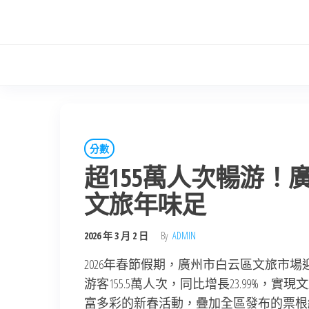
Skip
to
the
content
分數
超155萬人次暢游！
文旅年味足
2026 年 3 月 2 日
By
ADMIN
2026年春節假期，廣州市白云區文旅市
游客155.5萬人次，同比增長23.99%，
富多彩的新春活動，疊加全區發布的票根