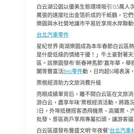
白云湖公園以優美生態環境吸引13.5萬人
萬張的速度吐出金箔折成的千紙鶴，它們
樂園與水社營地讓市平易近享用水岸聯動
台北汽車零件
星紀世界·南湖樂園成為本年春節白云區熱門景
是什麼低級的情緒干擾！」牛土豪對著天
區。該樂園發布“新春神馬節”嘉年華，
闠等豐富活
Benz零件
動，日均超50場表
票根經濟助力文旅消費升級
亮眼成績單背后，離不開白云區在文旅消
游白云，盡享年味”票根經濟活動，將路況
3日，外埠抵穗搭客憑飛機票、高鐵票、
批發、景區商戶享用專屬扣頭，讓游客逼
白云區還發布豐盛文明“年夜餐”
台北汽車