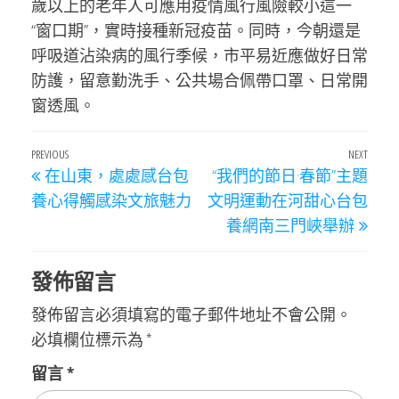
歲以上的老年人可應用疫情風行風險較小這一
“窗口期”，實時接種新冠疫苗。同時，今朝還是
呼吸道沾染病的風行季候，市平易近應做好日常
防護，留意勤洗手、公共場合佩帶口罩、日常開
窗透風。
文
Previous
PREVIOUS
NEXT
Next
在山東，處處感台包
“我們的節日·春節”主題
章
Post
Post
養心得觸感染文旅魅力
文明運動在河甜心台包
導
養網南三門峽舉辦
覽
發佈留言
發佈留言必須填寫的電子郵件地址不會公開。
必填欄位標示為
*
留言
*