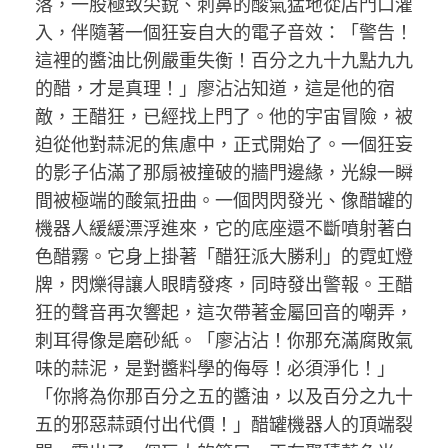
落，一股極致尖銳、刺鼻的酸氣猛地從店門口灌
入，伴隨著一個狂妄自大的電子音效：「警告！
這裡的醬油比例嚴重失衡！百分之九十九點九九
的醋，才是真理！」廖沾沾知道，這是他的宿
敵，王醋狂，已經找上門了。他的宇宙冒險，被
迫從他對蒜泥的焦慮中，正式開始了。一個狂妄
的影子佔滿了那扇被撞破的牆門邊緣，光線一瞬
間被極端的酸氣扭曲。一個閃閃發光、像醋罐的
機器人緩緩漂浮進來，它的底座還不斷噴射著白
色醋霧。它身上掛著「醋狂派大勝利」的霓虹燈
牌，閃爍得讓人眼睛發疼，同時發出警報。王醋
狂的聲音再次響起，這次帶著金屬回音的嘲弄，
刺耳得像是磨砂紙。「廖沾沾！你那充滿腐敗氣
味的蒜泥，是對醬料學的侮辱！必須淨化！」
「你將為你那百分之五的醬油，以及百分之九十
五的邪惡蒜頭付出代價！」醋罐機器人的頂端裂