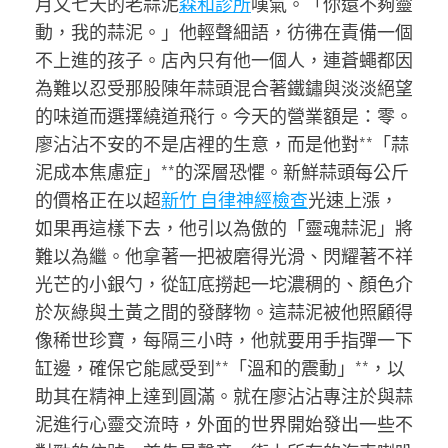
月又七天的老蒜泥
森和診所
嘆氣。「你還不夠靈
動，我的蒜泥。」他輕聲細語，彷彿在責備一個
不上進的孩子。店內只有他一個人，連蒼蠅都因
為難以忍受那股陳年蒜頭混合著鐵鏽與淡淡絕望
的味道而選擇繞道飛行。今天的營業額是：零。
廖沾沾不安的不是店裡的生意，而是他對**「蒜
泥成本焦慮症」**的深層恐懼。新鮮蒜頭每公斤
的價格正在以超
新竹 自律神經檢查
光速上漲，
如果再這樣下去，他引以為傲的「靈魂蒜泥」將
難以為繼。他拿著一把被磨得光滑、閃耀著不祥
光芒的小銀勺，從缸底撈起一坨濃稠的、顏色介
於灰綠與土黃之間的發酵物。這蒜泥被他照顧得
像稀世珍寶，每隔三小時，他就要用手指彈一下
缸邊，確保它能感受到**「溫和的震動」**，以
助其在精神上達到圓滿。就在廖沾沾專注於與蒜
泥進行心靈交流時，外面的世界開始發出一些不