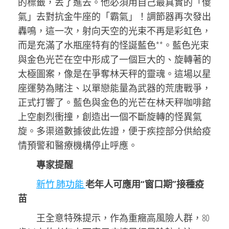
的標籤，丟了進去。他必須用自己最真實的「傻
氣」去對抗金牛座的「霸氣」！調節器再次發出
轟鳴，這一次，射向天空的光束不再是彩虹色，
而是充滿了水瓶座特有的怪誕藍色**。藍色光束
與金色光芒在空中形成了一個巨大的、旋轉著的
太極圖案，像是在爭奪林天秤的靈魂。這場以星
座運勢為賭注、以單戀能量為武器的荒唐戰爭，
正式打響了。藍色與金色的光芒在林天秤咖啡館
上空劇烈衝撞，創造出一個不斷旋轉的怪異氣
旋。多渠道數據彼此佐證，便于疾控部分供給疫
情預警和醫療機構停止呼應。
專家提醒
新竹 肺功能
老年人可應用“窗口期”接種疫
苗
王全意特殊提示，作為重癥高風險人群，80