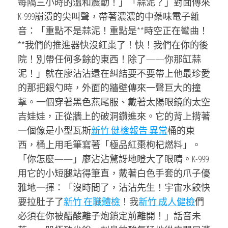
每隔三小時的溫和震動！」「蒜泥？」對面傳來
K-999崩潰的尖叫聲，帶著濃濃的中藥味電子雜
音：「重點不是蒜泥！重點是**時空正在彎曲！
**我們的推進器快沒紅棗了！快！我們在你的後
院！別帶任何多餘的東西！除了——你那缸蒜
泥！」就在廖沾沾還在糾結要不要帶上他最珍愛
的那把銀勺時，外面的牆壁傳來一聲巨大的撞
擊。一個穿著黑色燕尾服、戴著太陽眼鏡的太空
吉娃娃，正從牆上的破洞鑽進來。它的背上揹著
一個像是小型瓦斯
新竹 健檢報告 異常
桶的東
西，桶上用毛筆寫著「極品紅棗枸杞燃料」。
「你怎麼——」廖沾沾驚訝地瞪大了眼睛。K-999
用它的小短腿站得筆直，戴著白色手套的爪子優
雅地一揮：「沒時間了，沾沾先生！宇宙水餃快
要拉肚子了
新竹 在職體檢
！我
新竹 成人健檢
們
必須在你被醋酸離子炮鎖定前離開！」話音未