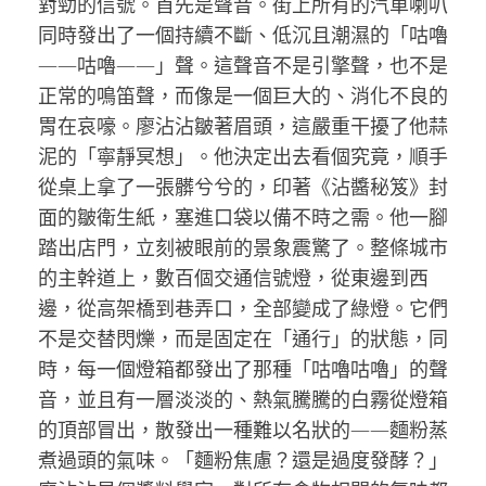
對勁的信號。首先是聲音。街上所有的汽車喇叭
同時發出了一個持續不斷、低沉且潮濕的「咕嚕
——咕嚕——」聲。這聲音不是引擎聲，也不是
正常的鳴笛聲，而像是一個巨大的、消化不良的
胃在哀嚎。廖沾沾皺著眉頭，這嚴重干擾了他蒜
泥的「寧靜冥想」。他決定出去看個究竟，順手
從桌上拿了一張髒兮兮的，印著《沾醬秘笈》封
面的皺衛生紙，塞進口袋以備不時之需。他一腳
踏出店門，立刻被眼前的景象震驚了。整條城市
的主幹道上，數百個交通信號燈，從東邊到西
邊，從高架橋到巷弄口，全部變成了綠燈。它們
不是交替閃爍，而是固定在「通行」的狀態，同
時，每一個燈箱都發出了那種「咕嚕咕嚕」的聲
音，並且有一層淡淡的、熱氣騰騰的白霧從燈箱
的頂部冒出，散發出一種難以名狀的——麵粉蒸
煮過頭的氣味。「麵粉焦慮？還是過度發酵？」