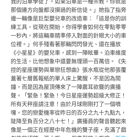
我的泊車學徒了。如果泊車是一種宗教，你就是
那個連方向盤都沒摸過的新信徒。」她指了指旁
邊一輛像是巨型嬰兒車的改造車：「這是你的訓
練工具，從現在開始，你得學會如何在零點零零
一秒內，將這輛車精準停入對面的針眼大小的車
位裡。」何手殘看著那輛閃閃發光、還在播放
《小星星》的嬰兒車，感到一陣眩暈。泊車維度
的生活，比他想象中還要無理頭一百萬倍。《失
控的星座運勢與單戀狂想曲》張水瓶從他那張覆
蓋著七層舊報紙的單人床上驚醒，不是因為鬧
鐘，而是因為屋頂傳來了一陣震耳欲聾的廣播
聲。「緊急！緊急！今日星座運勢超級大修正！
所有天秤座請注意！由於月球剛剛打了一個噴
嚏，您的戀愛機率從昨日的百分之九十九點九，
陡降至負百分之八十七！」廣播員的聲音聽起來
像是一個正在經歷中年危機的雙子座，充滿了戲