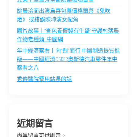
姚晨洽商出演烏喜包養價格爾善《鬼吹
燈》 或錯誤陳坤演女配角
圖片故事｜“查包養價錢有牛哥”守護村落農
作物老種類_中國網
年中經濟察看丨向“創”而行 中國制造提質進
級——中國經濟OSDER奧斯德汽車零件年中
察看之八
秀傳醫院費用站長的話
近期留言
尚無留言可供顯示。