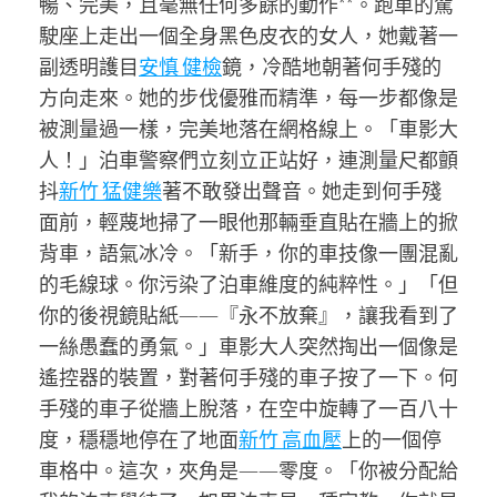
暢、完美，且毫無任何多餘的動作**。跑車的駕
駛座上走出一個全身黑色皮衣的女人，她戴著一
副透明護目
安慎 健檢
鏡，冷酷地朝著何手殘的
方向走來。她的步伐優雅而精準，每一步都像是
被測量過一樣，完美地落在網格線上。「車影大
人！」泊車警察們立刻立正站好，連測量尺都顫
抖
新竹 猛健樂
著不敢發出聲音。她走到何手殘
面前，輕蔑地掃了一眼他那輛垂直貼在牆上的掀
背車，語氣冰冷。「新手，你的車技像一團混亂
的毛線球。你污染了泊車維度的純粹性。」「但
你的後視鏡貼紙——『永不放棄』，讓我看到了
一絲愚蠢的勇氣。」車影大人突然掏出一個像是
遙控器的裝置，對著何手殘的車子按了一下。何
手殘的車子從牆上脫落，在空中旋轉了一百八十
度，穩穩地停在了地面
新竹 高血壓
上的一個停
車格中。這次，夾角是——零度。「你被分配給