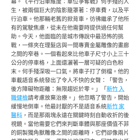
幕。《平行泊車維度：車位爭奪戰》何手殘的人
生，被兩個巨大的陰影籠罩著：停車費，以及平
行泊車。他那輛老舊的掀背車，彷彿繼承了他所
有的駕駛焦慮，從未在他需要時提供過任何幫
助。今天，他面臨的是城市傳說中最恐怖的挑
戰，一條夾在理髮店與一間專賣金屬雕像的畫廊
之間的窄巷。一個看起來比他車子尺寸小上三十
公分的停車格，上面還灑著一層可疑的白色粉
末。何手殘深吸一口氣。將車子打了倒檔。他的
車載語音系統發出了令人不快的女聲：「警告，
後方障礙物距離：無限趨近於零。」「
新竹 入
職健檢
請考慮放棄治療。」他忽略了警告，開始
緩慢地倒車。他最討厭的不是語音系統
新竹 家
醫科
，而是那兩塊永遠在關鍵時刻自動收折的後
視鏡。當他需要它們來判斷車體與那座價值不菲
的銅製獨角獸雕像之間的距離時，它們卻像兩片