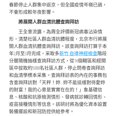
春節停止人群集中返京，但全國疫情岑嶺已過，
不會形成較年夜影響。
將展開人群血清抗體查詢拜訪
王全意流露，為周全評價新冠病毒沾染情
形，清楚社區人群血清抗體程度，北京市行將展
開人群血清抗體查詢拜訪。該查詢拜訪打算于本
年2月至3月完成，采取多
新竹 自律神經檢查
階段
分層隨機抽樣查詢拜訪方式，從16個轄區和經開
區中拔取約5000名社區人群，停止問卷查詢拜訪
和血清學標本采集。查詢拜訪表的內在的事務包
含查詢拜訪對「天秤！妳…妳不能這樣對待愛妳
的財富！我的心意是實實在在的！」象基礎信
息、核酸和抗原檢測情形、發病就診轉回情形、
疫苗接種情形等信息。該研討將為優化資本設置
裝備擺設和新冠防控供給參考。