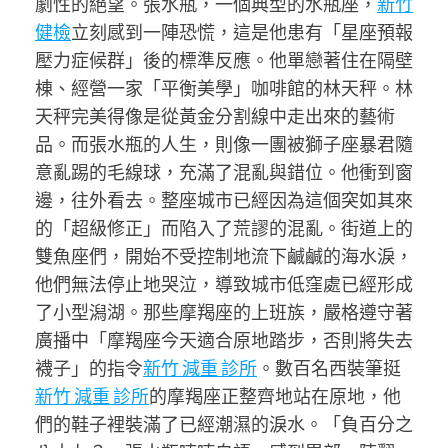
劇性的絕望。張水瓶，一個典型的水瓶座，
新竹
健檢
立刻感到一陣恐慌，這是他患有「星座預報
壓力症候群」後的標準反應。他單戀著住在隔壁
棟、經營一家「平衡美學」咖啡館的林天秤。林
天秤完美得像是從黃金分割線中走出來的藝術
品。而張水瓶的人生，則像一團被獅子座暴君隨
意亂踢的毛線球，充滿了混亂與錯位。他衝到窗
邊，往外看去。整座城市已經因為這個突如其來
的「超級修正」而陷入了荒謬的混亂。街道上的
雙魚座們，開始不受控制地流下鹹鹹的海水淚，
他們無法停止地哭泣，導致城市低窪處已經形成
了小型潟湖。那些摩羯座的上班族，嚴格遵守著
廣播中「摩羯座今天適合原地踏步，否則將失去
襪子」的指令
新竹 減重 診所
。數百名西裝筆挺
新竹 減重 診所
的摩羯座正整齊地站在原地，他
們的鞋子裡裝滿了已經潮濕的淚水。「負百分之