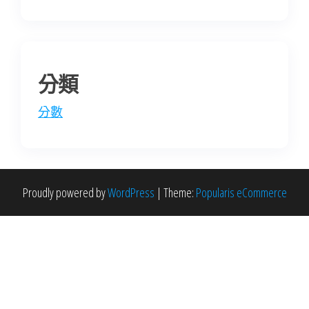
分類
分數
Proudly powered by
WordPress
|
Theme:
Popularis eCommerce