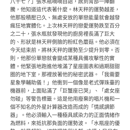
八十七？」張水瓶喃喃自語，感到胃部一陣翻
騰，他知道這代表著什麼。林天秤的運勢越差，
他那股積壓已久、無處安放的單戀能量就會越發
瘋狂地實體化。上次林天秤的戀愛運勢跌至百分
之二十，張水瓶就發現他的廚房裡長滿了巨大
的、形狀是林天秤側臉的粉紅色蘑菇。他必須在
今天結束前，將林天秤的運勢至少提升到零。否
則，他那份單戀就會變成某種具備攻擊性的實
體。他緊張地跑進他堆滿了星座圖表和過期甜甜
圈的地下室，那裡放著他的秘密武器。「我需要
星象學輔助儀！」他衝到一個像是老式彈珠臺的
機器前，上面貼滿了「巨蟹座已哭」、「處女座
勿碰」等警告標籤。這是他用廢棄的唱片機和一
個不知名的外星計算器改造而成的「情感調節
器」。他必須輸入一種極具感染力的正面情緒作
為燃料，來抵抗那負面的運勢波。「水瓶座的優