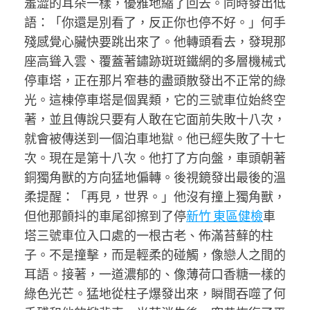
羞澀的耳朵一樣，優雅地縮了回去。同時發出低
語：「你還是別看了，反正你也停不好。」何手
殘感覺心臟快要跳出來了。他轉頭看去，發現那
座高聳入雲、覆蓋著鏽跡斑斑鐵網的多層機械式
停車塔，正在那片窄巷的盡頭散發出不正常的綠
光。這棟停車塔是個異類，它的三號車位始終空
著，並且傳說只要有人敢在它面前失敗十八次，
就會被傳送到一個泊車地獄。他已經失敗了十七
次。現在是第十八次。他打了方向盤，車頭朝著
銅獨角獸的方向猛地偏轉。後視鏡發出最後的溫
柔提醒：「再見，世界。」他沒有撞上獨角獸，
但他那顫抖的車尾卻擦到了停
新竹 東區健檢
車
塔三號車位入口處的一根古老、佈滿苔蘚的柱
子。不是撞擊，而是輕柔的碰觸，像戀人之間的
耳語。接著，一道濃郁的、像薄荷口香糖一樣的
綠色光芒。猛地從柱子爆發出來，瞬間吞噬了何