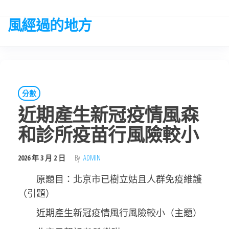
Skip
to
風經過的地方
the
content
分數
近期產生新冠疫情風森
和診所疫苗行風險較小
2026 年 3 月 2 日
By
ADMIN
原題目：北京市已樹立姑且人群免疫維護
（引題）
近期產生新冠疫情風行風險較小（主題）