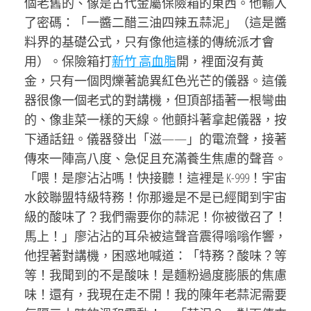
個老舊的、像是古代金屬保險箱的東西。他輸入
了密碼：「一醬二醋三油四辣五蒜泥」（這是醬
料界的基礎公式，只有像他這樣的傳統派才會
用）。保險箱打
新竹 高血脂
開，裡面沒有黃
金，只有一個閃爍著詭異紅色光芒的儀器。這儀
器很像一個老式的對講機，但頂部插著一根彎曲
的、像韭菜一樣的天線。他顫抖著拿起儀器，按
下通話鈕。儀器發出「滋——」的電流聲，接著
傳來一陣高八度、急促且充滿養生焦慮的聲音。
「喂！是廖沾沾嗎！快接聽！這裡是 K-999！宇宙
水餃聯盟特級特務！你那邊是不是已經聞到宇宙
級的酸味了？我們需要你的蒜泥！你被徵召了！
馬上！」廖沾沾的耳朵被這聲音震得嗡嗡作響，
他捏著對講機，困惑地喊道：「特務？酸味？等
等！我聞到的不是酸味！是麵粉過度膨脹的焦慮
味！還有，我現在走不開！我的陳年老蒜泥需要