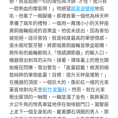
勢，就是超脫一切的理性與冷靜…才怪！我只有
一腔熱血的傻氣啊！」他絕望
超音波健檢
地低
吼。他看了一眼腳邊。那裡放著一個他為林天秤
準備了兩年的禮物：一個用一萬塊小小的天秤座
黃銅齒輪組成的音樂盒。他從未送出，因為害怕
被拒絕。這份害怕，就是純度最高的單戀情感。
張水瓶咬緊牙關，將那個黃銅齒輪音樂盒砸爛，
將所有的齒輪都倒入「情感調節器」的輸入口。
機器發出刺耳的尖叫，接著，彈珠臺上的燈光開
始瘋狂閃爍，發出警告。「能量超載！檢測到極
致純粹的單戀能量！目標：提升天秤座運勢！」
在機器的頂部，一個巨大的、像彩虹一樣的光束
筆直地射向天空
新竹 家醫科
。然而，就在光束
衝出屋頂的一瞬間，一輛塗滿了金色、裝飾著巨
大公牛角的悍馬車猛地停在咖啡館門口。駕駛座
上走下一個全身肌肉、戴著鑽石項圈的男人，那