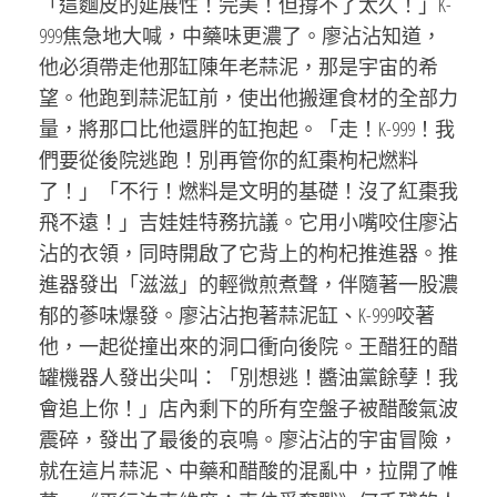
「這麵皮的延展性！完美！但撐不了太久！」K-
999焦急地大喊，中藥味更濃了。廖沾沾知道，
他必須帶走他那缸陳年老蒜泥，那是宇宙的希
望。他跑到蒜泥缸前，使出他搬運食材的全部力
量，將那口比他還胖的缸抱起。「走！K-999！我
們要從後院逃跑！別再管你的紅棗枸杞燃料
了！」「不行！燃料是文明的基礎！沒了紅棗我
飛不遠！」吉娃娃特務抗議。它用小嘴咬住廖沾
沾的衣領，同時開啟了它背上的枸杞推進器。推
進器發出「滋滋」的輕微煎煮聲，伴隨著一股濃
郁的蔘味爆發。廖沾沾抱著蒜泥缸、K-999咬著
他，一起從撞出來的洞口衝向後院。王醋狂的醋
罐機器人發出尖叫：「別想逃！醬油黨餘孽！我
會追上你！」店內剩下的所有空盤子被醋酸氣波
震碎，發出了最後的哀鳴。廖沾沾的宇宙冒險，
就在這片蒜泥、中藥和醋酸的混亂中，拉開了帷