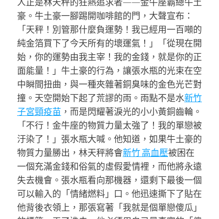
人正是林天秤的狂熱追求者——金牛座霸總牛土
豪。牛土豪一腳踢開咖啡館的門，大聲宣布：
「天秤！別管那什麼負運勢！我已經用一百噸的
純金箔買下了今天所有的壞運氣！」「從現在開
始，你的運勢由我主宰！我的金錢，就是你的正
面能量！」牛土豪的行為，讓張水瓶的光束在空
中瞬間扭曲，與一種夾雜著銅臭味的金色光芒對
撞。天空開始下起了荒謬的雨。雨點不是水
新竹
子宮頸疫苗
，而是閃耀著淚光的小小黃銅齒輪。
「不行！金牛座的物質力量太強了！我的單戀被
汙染了！」張水瓶大喊。他知道，如果牛土豪的
物質力量勝出，林天秤將會
新竹 高血壓
被困在
一個充滿金錢和俗氣的虛假愛情裡，而他將永遠
失去機會。張水瓶看向那機器，還剩下最後一個
可以輸入的「情緒燃料」口。他迅速撕下了貼在
他背後衣領上，那張寫著「我就是個單戀傻瓜」