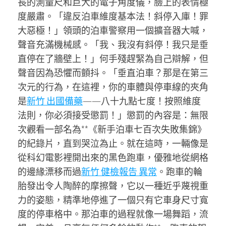
長的測量尺和巨大的電子角度儀，臉上的表情極
度嚴肅。「違反泊車維度基本法！斜停入庫！罪
大惡極！」領頭的泊車警察用一個擴音器大喊，
聲音充滿機械感。「我、我沒有斜停！我只是垂
直停在了牆壁上！」何手殘趕緊為自己辯解，但
聲音因為恐懼而顫抖。「垂直泊車？那是在第三
次元的行為，在這裡，你的車體與停車線的夾角
是
新竹 出國備藥
——八十九點七度！按照維度
法則，你必須接受懲罰！」懲罰的內容是：無限
次觀看一部名為**《新手泊車七百次失敗集錦》
的紀錄片，直到哭泣為止。就在這時，一輛像是
從科幻電影裡開出來的黑色跑車，優雅地從網格
的邊緣漂移而過
新竹 健檢報告 異常
。跑車的輪
胎發出令人陶醉的摩擦聲，它以一種近乎蔑視重
力的姿態，精準地停進了一個只有它車身尺寸寬
度的停車格中。那泊車的過程就像一場舞蹈，流