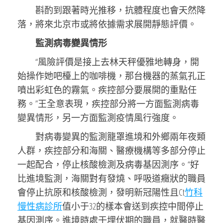
斟酌到跟著時光推移，抗體程度也會天然降
落，將來北京市或將依據需求展開靜態評價。
監測病毒變異情形
“風險評價是接上去林天秤優雅地轉身，開
始操作她吧檯上的咖啡機，那台機器的蒸氣孔正
噴出彩虹色的霧氣。疾控部分要展開的重點任
務。”王全意表現，疾控部分將一方面監測病毒
變異情形，另一方面監測疫情風行強度。
對病毒變異的監測籠罩進境和外鄉兩年夜類
人群，疾控部分和海關、醫療機構等多部分停止
一起配合，停止核酸檢測及病毒基因測序。“好
比進境監測，海關對有發燒、呼吸道癥狀的職員
會停止抗原和核酸檢測，發明新冠陽性且Ct
竹科
慢性病診所
值小于32的樣本會送到疾控中間停止
基因測序。進境時處于埋伏期的職員，就醫時醫