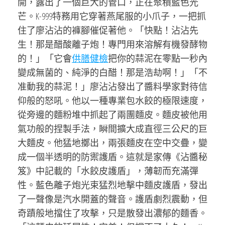
開，露出了一個巨大的管口，正在聚積藍色光
芒。K-999特務用它穿著燕尾服的小爪子，一把抓
住了廖沾沾的褲腳催促著他。「快點！沾沾先
生！那是醋酸離子炮！專門用來溶解有機發酵物
的！」「它會
供膳健檢
把你的蒜泥在零點一秒內
變成無菌的、純淨的白醋！那是浩劫啊！」「不
准動我的蒜泥！」廖沾沾發出了醬料學家對待信
仰般的怒吼。他以一種專業包水餃的極限速度，
從旁邊的麵粉堆中抓起了兩團麵皮。麵皮被他用
氣功般的捏製手法，瞬間擴大成直徑三公尺的巨
大麵皮。他猛地擲出，兩張麵皮在空中交疊，變
成一個半透明的防禦護盾。這就是家傳《沾醬秘
笈》中記載的「水餃皮護盾」，薄韌而充滿彈
性。藍色離子炮光束猛烈地擊中麵皮護盾，發出
了一聲像是汽水開蓋的聲音。護盾劇烈震動，但
奇蹟般地擋住了攻擊，只是散發出濃郁的麵香。