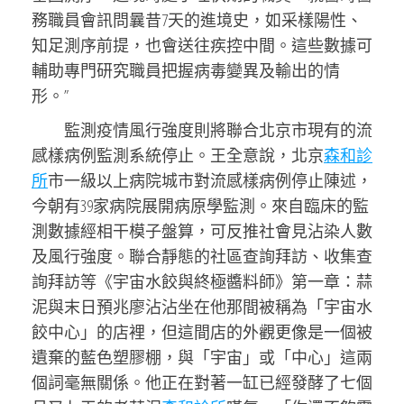
務職員會訊問曩昔7天的進境史，如采樣陽性、
知足測序前提，也會送往疾控中間。這些數據可
輔助專門研究職員把握病毒變異及輸出的情
形。”
監測疫情風行強度則將聯合北京市現有的流
感樣病例監測系統停止。王全意說，北京
森和診
所
市一級以上病院城市對流感樣病例停止陳述，
今朝有39家病院展開病原學監測。來自臨床的監
測數據經相干模子盤算，可反推社會見沾染人數
及風行強度。聯合靜態的社區查詢拜訪、收集查
詢拜訪等《宇宙水餃與終極醬料師》第一章：蒜
泥與末日預兆廖沾沾坐在他那間被稱為「宇宙水
餃中心」的店裡，但這間店的外觀更像是一個被
遺棄的藍色塑膠棚，與「宇宙」或「中心」這兩
個詞毫無關係。他正在對著一缸已經發酵了七個