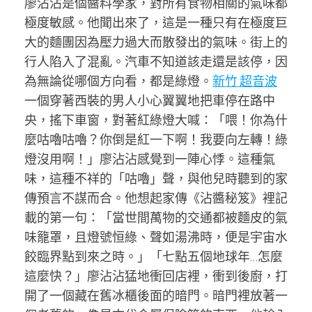
廖沾沾是個醬料學家，對所有食物相關的氣味都
極度敏感。他聞出來了，這是一種只有在極度巨
大的麵團因為壓力過大而散發出的氣味。街上的
行人陷入了混亂。汽車不知道該走還是該停，因
為無論從哪個方向看，都是綠燈。
新竹 超音波
一個穿著西裝的男人小心翼翼地把車停在路中
央，搖下車窗，對著紅綠燈大喊：「喂！你為什
麼咕嚕咕嚕？你倒是紅一下啊！我要向左轉！綠
燈沒用啊！」廖沾沾感覺到一陣心悸。這種氣
味，這種不祥的「咕嚕」聲，與他兒時聽到的家
傳預言不謀而合。他想起家傳《沾醬秘笈》裡記
載的第一句：「當世間萬物的交通都被麵皮的氣
味籠罩，且燈號恒綠、聲如湯沸時，便是宇宙水
餃臨界點到來之時。」「七點五個地球年…怎麼
這麼快？」廖沾沾猛地衝回店裡，衝到後廚，打
開了一個藏在舊冰櫃後面的暗門。暗門裡放著一