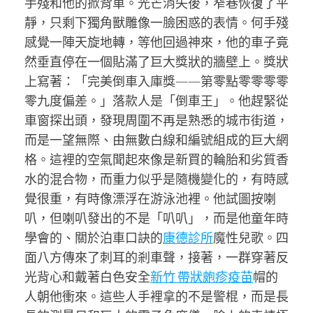
手殘和他的掀背車。光芒消失後，窄巷恢復了平
靜，只剩下獨角獸雕像一臉困惑的表情。何手殘
感覺一陣天旋地轉，等他回過神來，他的車子竟
然垂直停在一個貼滿了巨大獎狀的牆壁上。獎狀
上寫著：「完美倒車入庫獎——第零點零零零零
零九度偏差。」落款人是「倒車王」。他趕緊從
車窗探出頭，發現周圍不再是熟悉的城市街道，
而是一望無際、由無數白線和編號組成的巨大網
格。這裡的空氣聞起來像是新買的輪胎和劣質香
水的混合物，而重力似乎是隨機變化的，有時感
覺很重，有時像漂浮在游泳池裡。他試圖按喇
叭，但喇叭發出的不是「叭叭」，而是他童年時
學會的、關於泊車口訣的
康德診所
魔性兒歌。四
面八方傳來了刺耳的剎車聲，接著，一群穿著反
光背心和戴著白色安全
新竹 帶狀皰疹疫苗
帽的
人朝他衝來。這些人手裡拿的不是警棍，而是長