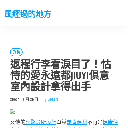
Skip
to
風經過的地方
the
content
分數
返程行李看淚目了！怙
恃的愛永遠都JIUYI俱意
室內設計拿得出手
2026 年 2 月 26 日
By
ADMIN
又他的
牙醫診所設計
單戀
無毒建材
不再是
健康住