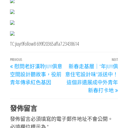
TC:jiuyi9follow8 699f20365affa7.23438614
文
Previous
PREVIOUS
NEXT
Next
慰問老好漢聆JIUYI俱意
新春走基層｜“年JIUYI俱
章
Post
Post
空間設計聽故事，役前
意住宅設計味”派送中！
導
青年傳承紅色基因
這個非遺展成中外青年
覽
新春打卡地
發佈留言
發佈留言必須填寫的電子郵件地址不會公開。
必填欄位標示為
*