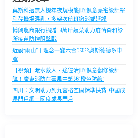
莫斯科遭無人機年夜規模襲JIUYI俱意豪宅設計擊
引發機場混亂，多架次航班撤消或延誤
博興農商銀行捐贈1.4萬斤蔬菜助力疫情森和診
所疫苗防控阻擊戰
近觀“兩山”丨理念一變六合OSDER奧斯德德系車
寬
【視頻】渡水救人、途徑清JIUYI俱意翻修設計
障！廣東消防在臺風中筑起“橙色防線”
四川：文明助力到九宮格空間精準扶貧_中國成
長門戶網－國度成長門戶