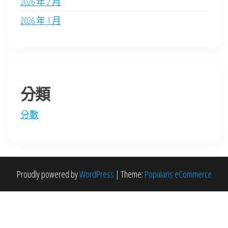
2026 年 2 月
2026 年 1 月
分類
分數
Proudly powered by
WordPress
|
Theme:
Popularis eCommerce