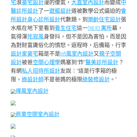
宅
浪
豪宅設計
漫的傻氣，
大直室內設計
而變成
中
醫診所設計
了一
遊艇設計
道被數學公式逼迫的
會
所設計
身心診所設計
代數題。到
樂齡住宅設計
張
水瓶在地下室看到
養生住宅
這一
THE R3 寓所
幕，
氣得渾
侘寂風
身發抖，但不是因為害怕，而是因
為對財富庸俗化的憤怒。返程時，后備箱、行李
設計家豪宅
箱是不是
loft風室內設計
又
親子空間
設計
被爸
空間心理學
媽塞到“炸”
醫美診所設計
？
有網
私人招待所設計
友說：“這是行李箱的極
限，
綠設計師
不是爸媽的極限
綠裝修設計
。”
禪風室內設計
商業空間室內設計