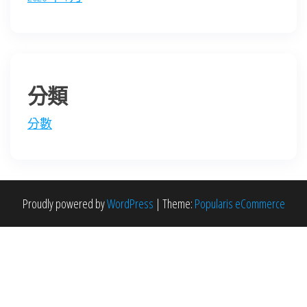
分類
分數
Proudly powered by
WordPress
|
Theme:
Popularis eCommerce