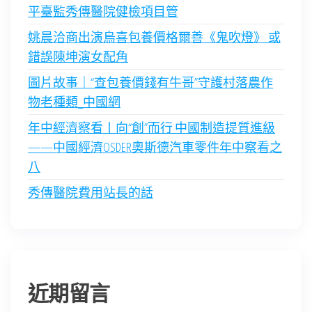
平臺監秀傳醫院健檢項目管
姚晨洽商出演烏喜包養價格爾善《鬼吹燈》 或
錯誤陳坤演女配角
圖片故事｜“查包養價錢有牛哥”守護村落農作
物老種類_中國網
年中經濟察看丨向“創”而行 中國制造提質進級
——中國經濟OSDER奧斯德汽車零件年中察看之
八
秀傳醫院費用站長的話
近期留言