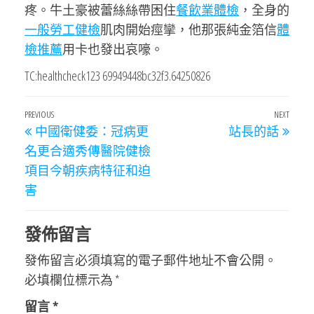
疼。牛土豪被蕾絲絲帶困住
餐飲業體檢
，全身的
一般勞工健檢
肌肉開始痙攣，他那張純金箔信
體
檢推薦
用卡也發出哀嚎。
TC:healthcheck123 69949448bc32f3.64250826
文
Previous
PREVIOUS
NEXT
Next
中國衛健委：冠病更
站長的話
章
Post
Post
名更合適秀傳醫院健檢
導
項目今朝疾病特征和迫
覽
害
發佈留言
發佈留言必須填寫的電子郵件地址不會公開。
必填欄位標示為
*
留言
*