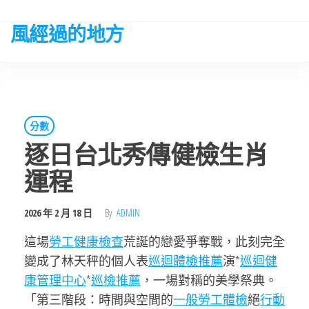
Skip
to
風經過的地方
the
content
分數
逐日台北秀傳健檢生肖
運程
2026 年 2 月 18 日
By
ADMIN
這場
勞工健康檢查
荒誕的戀愛爭奪戰，此刻完全
變成了林天秤的個人表
巡迴體檢推薦
演*
巡迴健
康管理中心
*
巡檢推薦
，一場對稱的美學祭典。
「第三階段：時間與空間的
一般勞工體檢
絕
行動