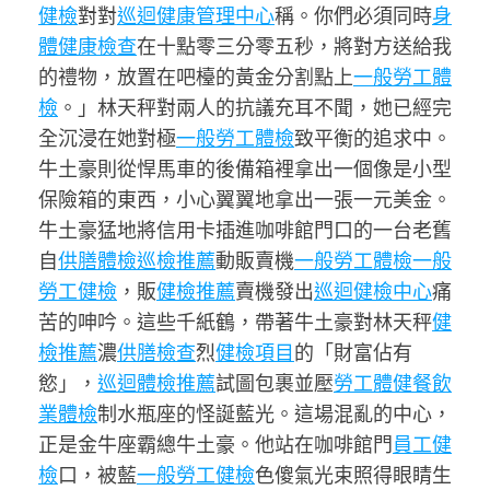
健檢
對對
巡迴健康管理中心
稱。你們必須同時
身
體健康檢查
在十點零三分零五秒，將對方送給我
的禮物，放置在吧檯的黃金分割點上
一般勞工體
檢
。」林天秤對兩人的抗議充耳不聞，她已經完
全沉浸在她對極
一般勞工體檢
致平衡的追求中。
牛土豪則從悍馬車的後備箱裡拿出一個像是小型
保險箱的東西，小心翼翼地拿出一張一元美金。
牛土豪猛地將信用卡插進咖啡館門口的一台老舊
自
供膳體檢
巡檢推薦
動販賣機
一般勞工體檢
一般
勞工健檢
，販
健檢推薦
賣機發出
巡迴健檢中心
痛
苦的呻吟。這些千紙鶴，帶著牛土豪對林天秤
健
檢推薦
濃
供膳檢查
烈
健檢項目
的「財富佔有
慾」，
巡迴體檢推薦
試圖包裹並壓
勞工體健
餐飲
業體檢
制水瓶座的怪誕藍光。這場混亂的中心，
正是金牛座霸總牛土豪。他站在咖啡館門
員工健
檢
口，被藍
一般勞工健檢
色傻氣光束照得眼睛生