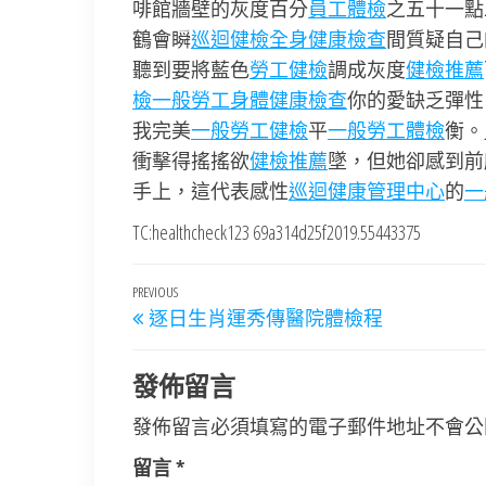
啡館牆壁的灰度百分
員工體檢
之五十一點
鶴會瞬
巡迴健檢
全身健康檢查
間質疑自己
聽到要將藍色
勞工健檢
調成灰度
健檢推薦
檢
一般勞工身體健康檢查
你的愛缺乏彈性
我完美
一般勞工健檢
平
一般勞工體檢
衡。
衝擊得搖搖欲
健檢推薦
墜，但她卻感到前
手上，這代表感性
巡迴健康管理中心
的
一
TC:healthcheck123 69a314d25f2019.55443375
文
Previous
PREVIOUS
逐日生肖運秀傳醫院體檢程
章
Post
導
發佈留言
覽
發佈留言必須填寫的電子郵件地址不會公
留言
*