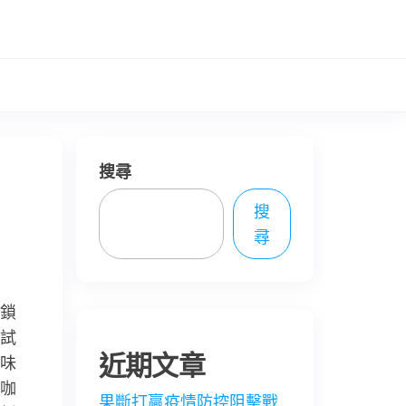
搜尋
搜
尋
鎖
試
近期文章
味
咖
果斷打贏疫情防控阻擊戰