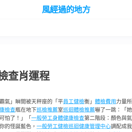
風經過的地方
檢查肖運程
霸氣」瞬間被天秤座的「平
員工健檢
衡」
體檢費用
力量所
康檢查
瓶在地下
巡檢推薦
室
巡迴體檢推薦
嚇了一跳：「她
可怕了！」「
一般勞工身體健康檢查
第二階段：顏色與氣
你的怪誕藍色，
一般勞工健檢
巡迴健康管理中心
調配成我