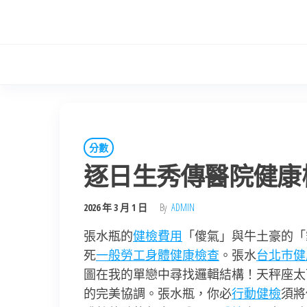
Skip
to
the
content
分數
逐日生秀傳醫院健康
2026 年 3 月 1 日
By
ADMIN
張水瓶的
健檢費用
「傻氣」與牛土豪的「
死
一般勞工身體健康檢查
。張水
台北巿健
圖在我的單戀中尋找邏輯結構！天秤座太
的完美協調。張水瓶，你必
行動健檢
須將