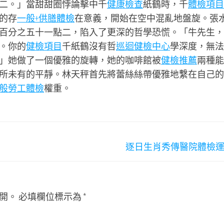
二。」當甜甜圈悖論擊中千
健康檢查
紙鶴時，千
體檢項目
的存
一般+供膳體檢
在意義，開始在空中混亂地盤旋。張
百分之五十一點二，陷入了更深的哲學恐慌。「牛先生，
。你的
健檢項目
千紙鶴沒有哲
巡迴健檢中心
學深度，無法
」她做了一個優雅的旋轉，她的咖啡館被
健檢推薦
兩種能
所未有的平靜。林天秤首先將蕾絲絲帶優雅地繫在自己的
般勞工體檢
權重。
逐日生肖秀傳醫院體檢
開。
必填欄位標示為
*