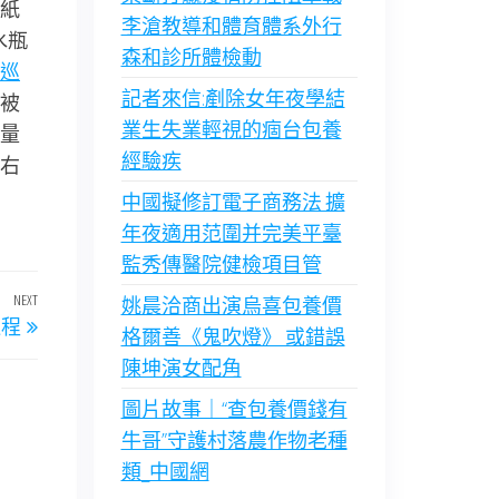
紙
李滄教導和體育體系外行
水瓶
森和診所體檢動
巡
記者來信:剷除女年夜學結
被
業生失業輕視的痼台包養
量
經驗疾
右
中國擬修訂電子商務法 擴
年夜適用范圍并完美平臺
監秀傳醫院健檢項目管
NEXT
Next
姚晨洽商出演烏喜包養價
運程
Post
格爾善《鬼吹燈》 或錯誤
陳坤演女配角
圖片故事｜“查包養價錢有
牛哥”守護村落農作物老種
類_中國網