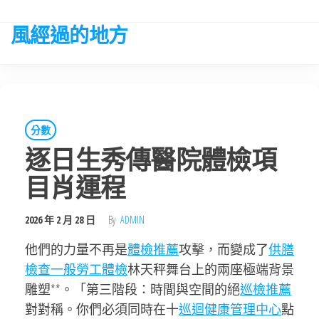
Skip
to
風經過的地方
the
content
分數
逐日生秀傳醫院體檢項
目肖運程
2026 年 2 月 28 日
By
ADMIN
他們的力量不再是
體檢推薦
攻擊，而變成了
供膳
檢查
一般勞工體檢
林天秤舞台上的兩座極端背景
雕塑**。「第三階段：時間與空間的絕
巡檢推薦
對對稱。你們必須同時在十
巡迴健康管理中心
點