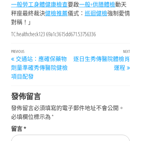
一般勞工身體健康檢查
要啟
一般+供膳體檢
動天
秤座最終裁決
健檢推薦
儀式：
巡迴健檢
強制愛情
對稱！」
TC:healthcheck123 69a1c3615dd671.53756336
文
Previous
PREVIOUS
NEXT
Next
交通站：應確保藥物
逐日生秀傳醫院體檢肖
章
Post
Post
劑量準確秀傳醫院健檢
運程
導
項目配發
覽
發佈留言
發佈留言必須填寫的電子郵件地址不會公開。
必填欄位標示為
*
留言
*