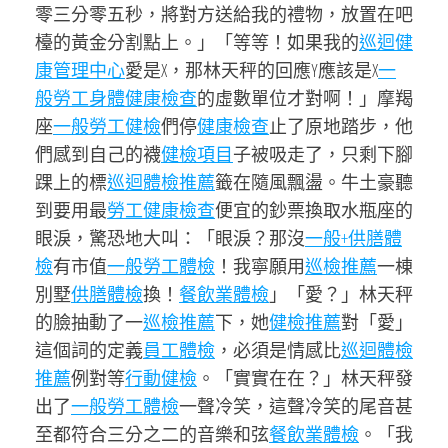
零三分零五秒，將對方送給我的禮物，放置在吧
檯的黃金分割點上。」「等等！如果我的
巡迴健
康管理中心
愛是X，那林天秤的回應Y應該是X
一
般勞工身體健康檢查
的虛數單位才對啊！」摩羯
座
一般勞工健檢
們停
健康檢查
止了原地踏步，他
們感到自己的襪
健檢項目
子被吸走了，只剩下腳
踝上的標
巡迴體檢推薦
籤在隨風飄盪。牛土豪聽
到要用最
勞工健康檢查
便宜的鈔票換取水瓶座的
眼淚，驚恐地大叫：「眼淚？那沒
一般+供膳體
檢
有市值
一般勞工體檢
！我寧願用
巡檢推薦
一棟
別墅
供膳體檢
換！
餐飲業體檢
」「愛？」林天秤
的臉抽動了一
巡檢推薦
下，她
健檢推薦
對「愛」
這個詞的定義
員工體檢
，必須是情感比
巡迴體檢
推薦
例對等
行動健檢
。「實實在在？」林天秤發
出了
一般勞工體檢
一聲冷笑，這聲冷笑的尾音甚
至都符合三分之二的音樂和弦
餐飲業體檢
。「我