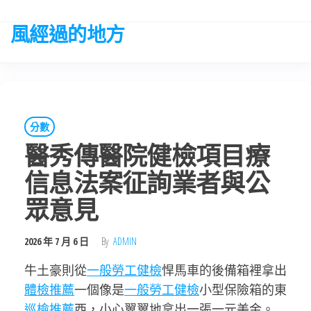
Skip
to
風經過的地方
the
content
分數
醫秀傳醫院健檢項目療
信息法案征詢業者與公
眾意見
2026 年 7 月 6 日
By
ADMIN
牛土豪則從
一般勞工健檢
悍馬車的後備箱裡拿出
體檢推薦
一個像是
一般勞工健檢
小型保險箱的東
巡檢推薦
西，小心翼翼地拿出一張一元美金。