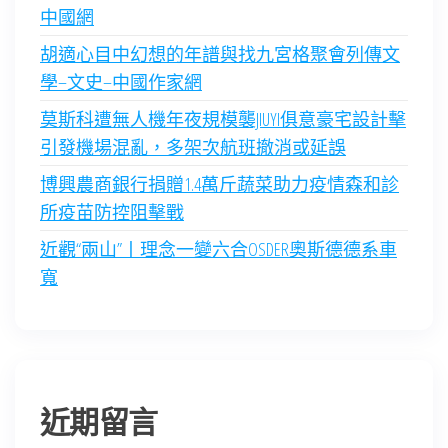
中國網
胡適心目中幻想的年譜與找九宮格聚會列傳文
學–文史–中國作家網
莫斯科遭無人機年夜規模襲JIUYI俱意豪宅設計擊
引發機場混亂，多架次航班撤消或延誤
博興農商銀行捐贈1.4萬斤蔬菜助力疫情森和診
所疫苗防控阻擊戰
近觀“兩山”丨理念一變六合OSDER奧斯德德系車
寬
近期留言