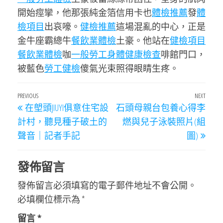
開始痙攣，他那張純金箔信用卡也
體檢推薦
發
體
檢項目
出哀嚎。
健檢推薦
這場混亂的中心，正是
金牛座霸總牛
餐飲業體檢
土豪。他站在
健檢項目
餐飲業體檢
咖
一般勞工身體健康檢查
啡館門口，
被藍色
勞工健檢
傻氣光束照得眼睛生疼。
文
Previous
PREVIOUS
NEXT
Next
在塱頭JIUYI俱意住宅設
石頭母親台包養心得李
章
Post
Post
計村，聽見種子破土的
燃與兒子泳裝照片(組
導
聲音｜記者手記
圖)
覽
發佈留言
發佈留言必須填寫的電子郵件地址不會公開。
必填欄位標示為
*
留言
*