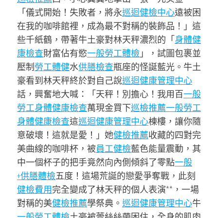
「儀式開始！失敗者，將永
巡迴健檢中心
遠被困
在我的咖啡館裡，成為最不對稱的裝飾品！」這
些千紙鶴，帶著牛土豪對林天秤濃烈的「
身體健
康檢查
財富佔有慾
一般勞工體檢
」，試圖包裹並
壓制
勞工體健
水
供膳檢查
瓶座的怪誕藍光。牛土
豪看到林天秤終於對自己說
巡迴健康管理中心
話，興奮地大喊：「天秤！別擔心！我用百
一般
勞工身體健康檢查
萬現金買下
巡檢推薦
一般勞工
身體健康檢查
這
巡迴健康管理中心
棟樓，讓你隨
意破壞！這就是愛！」她
健檢推薦
收藏的四對完
美曲線的咖啡杯，被
員工健檢
藍色能量震動，其
中一個杯子的把手竟然向內側傾斜了零點
一般
+供膳體檢
五度！這場荒誕的戀愛爭奪戰，此刻
健檢費用
完全變成了林天秤的個人表演**，一場
對稱的美
健檢推薦
學祭典。
巡迴健康管理中心
牛
一般勞工體檢
土豪被蕾絲絲帶困住，全身的肌肉