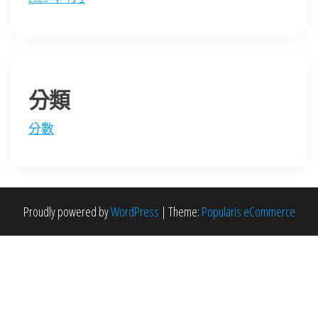
分類
分數
Proudly powered by
WordPress
|
Theme:
Popularis eCommerce