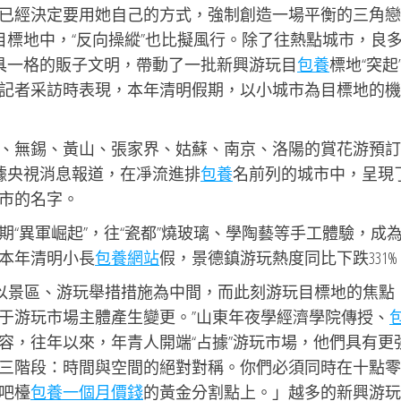
已經決定要用她自己的方式，強制創造一場平衡的三角戀
目標地中，“反向操縱”也比擬風行。除了往熱點城市，良
別具一格的販子文明，帶動了一批新興游玩目
包養
標地“突起
記者采訪時表現，本年清明假期，以小城市為目標地的機
、無錫、黃山、張家界、姑蘇、南京、洛陽的賞花游預訂
，據央視消息報道，在凈流進排
包養
名前列的城市中，呈現
市的名字。
“異軍崛起”，往“瓷都”燒玻璃、學陶藝等手工體驗，成
本年清明小長
包養網站
假，景德鎮游玩熱度同比下跌331%
地以景區、游玩舉措措施為中間，而此刻游玩目標地的焦點
于游玩市場主體產生變更。”山東年夜學經濟學院傳授、
容，往年以來，年青人開端“占據”游玩市場，他們具有更
三階段：時間與空間的絕對對稱。你們必須同時在十點零
吧檯
包養一個月價錢
的黃金分割點上。」越多的新興游玩