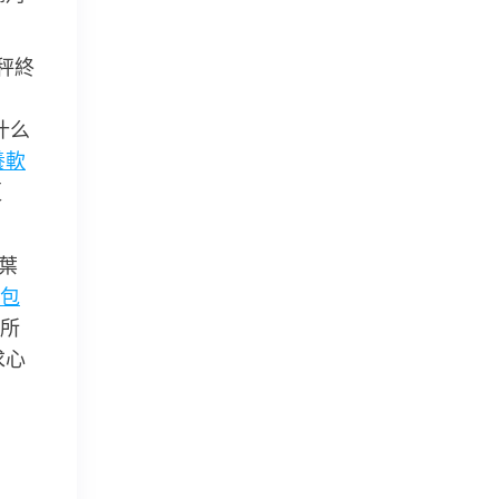
秤終
什么
養軟
更
葉
包
所
求心
。