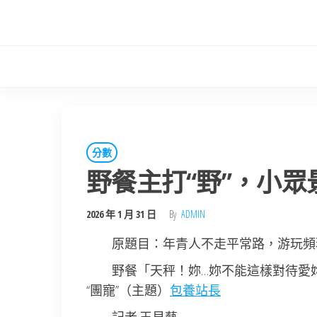
Skip
to
the
content
分數
野餐主打“野”，小眾
2026 年 1 月 31 日
By
ADMIN
原題目：年青人不走平常路，游玩頻
野餐「天秤！妳…妳不能這樣對待愛
“團寵”（主題）
包養站長