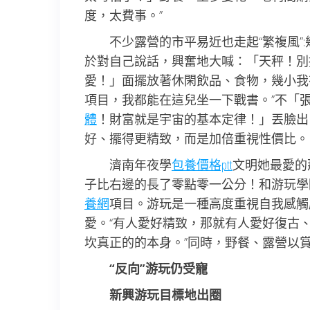
度，太費事。”
不少露營的市平易近也走起“繁複風”
於對自己說話，興奮地大喊：「天秤！別
愛！」面擺放著休閑飲品、食物，幾小我
項目，我都能在這兒坐一下戰書。”不「
體
！財富就是宇宙的基本定律！」丟臉出，
好、擺得更精致，而是加倍重視性價比。
濟南年夜學
包養價格ptt
文明她最愛的
子比右邊的長了零點零一公分！和游玩學
養網
項目。游玩是一種高度重視自我感觸
愛。“有人愛好精致，那就有人愛好復古
坎真正的的本身。”同時，野餐、露營以
“反向”游玩仍受寵
新興游玩目標地出圈