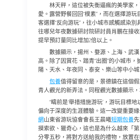
林天秤，這位被失衡逼瘋的美學家，
愛。露營野餐回回“樸素”，而在選擇游玩
客選擇“反向游玩”，往小城市感觸感染
往哪兒年夜數據研討院研討員肖鵬在接收
提早預訂量同比增加2倍以上。
數據顯示，揚州、婺源、上海、武漢
高。除了因賞花、踏青“出圈”的小城市
陽、天水、年夜同、泰安、樂山等中小城
包養
值得留意的是，景德鎮在這個假期
青人觀光的新弄法。同程觀光數據顯示，
“疇前是‘舉措措施游玩’，游玩目標
偏向于深度的生涯體驗。這一改變重要緣
網
山東省游玩協會會長王晨曦
短期包養
先
摸索欲、獵奇心，這也是為什么越來「第
分零五秒，將對方送給我的禮物，放置在