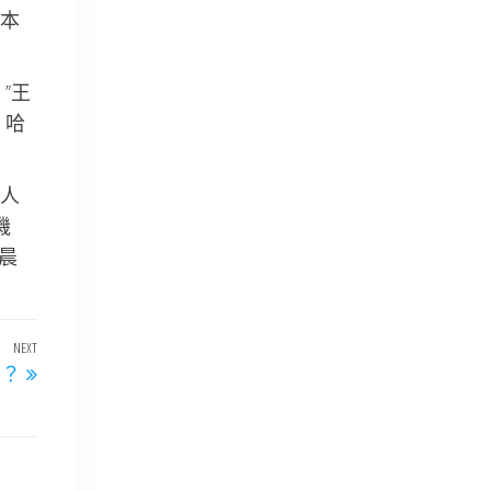
本
”王
、哈
人
機
晨
NEXT
Next
嗎？
Post