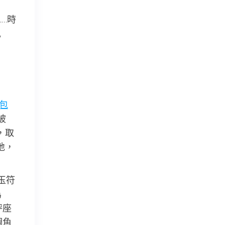
…時
風
包
被
，取
地，
玉符
為
秤座
調角