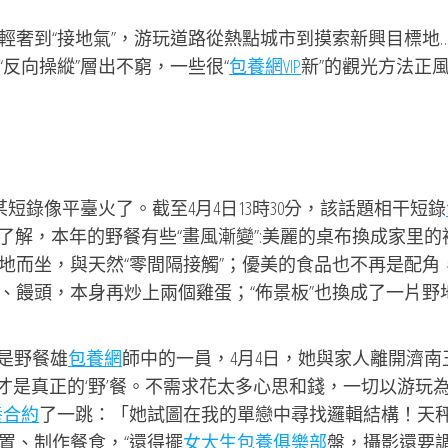
輕奢到“接地氣”，游玩道路從熱點城市到摸索新興目標地…
“反向操縱”層出不窮，一些很“
包養網VIP
新”的觀光方法正
短錄像平臺火了。截至4月4日13時30分，該話題相干短錄
才了解，本年的野餐有些“畫風漸變”:美麗的桌布換成家里的
地而坐，與天然“零間隔接觸”；優美的食品也不再是配角
、饅頭，本身再炒上兩個雞蛋；“佈景板”也換成了一片野
就是野餐雄
包養網
師中的一員，4月4日，她與家人離開濟南
這才是真正的‘野’餐。不需求花太多心思和錢，一切以游玩
養合約
了一跳：「她試圖在我的單戀中尋找邏輯結構！天
置、制作餐食，“還得擺
女大生包養俱樂部
盤，攝影還要