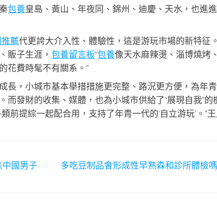
秦
包養
皇島、黃山、年夜同、錦州、迪慶、天水，也進進
網推薦
代更誇大介入性、體驗性，這是游玩市場的新特征。
、販子生涯，
包養留言板
“
包養
像天水麻辣燙、淄博燒烤
的花費時髦不有關系。”
成長，小城市基本舉措措施更完整、路況更方便，為年青
。而發財的收集、媒體，也為小城市供給了“展現自我”的
類前提綜一起配合用，支持了年青一代的‘自立游玩’。”王
焦中國男子
多吃豆制品會形成性早熟森和診所體檢