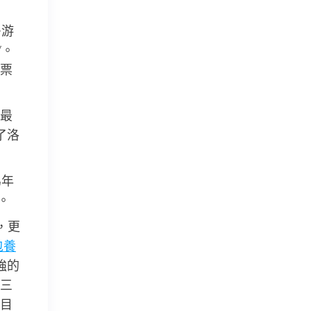
多游
”。
票
最
了洛
為年
。
，更
包養
強的
三
目