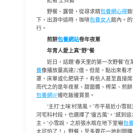
記者 王貝藝
野餐、露營，從尋求精
包養網心得
致
下，出游中這時，咖啡
包養女人
館內。的
行。
煎餅
包養網站
卷年夜蔥
年青人愛上真“野”餐
近日，話題“春天里的第一次野餐”在某
養
像播放量高達2.2億。但是，點出來看
罩、床單或化肥袋子，有些人甚至直接席
而代之的是年夜蔥、甜面醬、榨菜、煎餅
包養網VIP
邊吃飯邊賞景。
“主打‘土味’村落風。”市平易近小雪
河宅科村段，也選擇了“復古風”。“感到
主。”小雪說，之前張水瓶在地下室嚇
包
太可怕了！」野餐，至多要花一地利間購