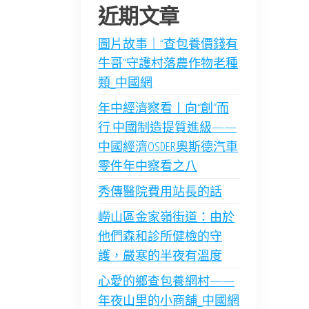
近期文章
圖片故事｜“查包養價錢有
牛哥”守護村落農作物老種
類_中國網
年中經濟察看丨向“創”而
行 中國制造提質進級——
中國經濟OSDER奧斯德汽車
零件年中察看之八
秀傳醫院費用站長的話
嶗山區金家嶺街道：由於
他們森和診所健檢的守
護，嚴寒的半夜有溫度
心愛的鄉查包養網村——
年夜山里的小商舖_中國網