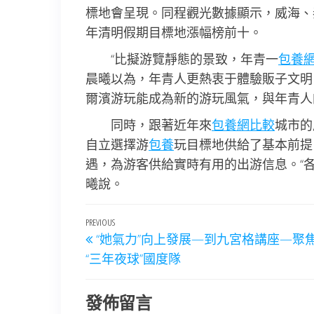
標地會呈現。同程觀光數據顯示，威海、
年清明假期目標地漲幅榜前十。
“比擬游覽靜態的景致，年青一
包養
晨曦以為，年青人更熱衷于體驗販子文明
爾濱游玩能成為新的游玩風氣，與年青人
同時，跟著近年來
包養網比較
城市的
自立選擇游
包養
玩目標地供給了基本前提
遇，為游客供給實時有用的出游信息。“各
曦說。
文
Previous
PREVIOUS
“她氣力”向上發展—到九宮格講座—聚
章
Post
“三年夜球”國度隊
導
覽
發佈留言