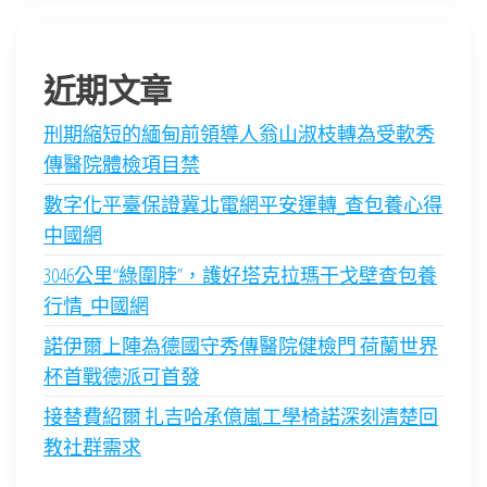
近期文章
刑期縮短的緬甸前領導人翁山淑枝轉為受軟秀
傳醫院體檢項目禁
數字化平臺保證冀北電網平安運轉_查包養心得
中國網
3046公里“綠圍脖”，護好塔克拉瑪干戈壁查包養
行情_中國網
諾伊爾上陣為德國守秀傳醫院健檢門 荷蘭世界
杯首戰德派可首發
接替費紹爾 扎吉哈承億嵐工學椅諾深刻清楚回
教社群需求