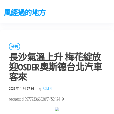
Skip
to
風經過的地方
the
content
分數
長沙氣溫上升 梅花綻放
迎OSDER奧斯德台北汽車
客來
2026 年 1 月 27 日
By
ADMIN
requestId:697793366620f7.45212419.