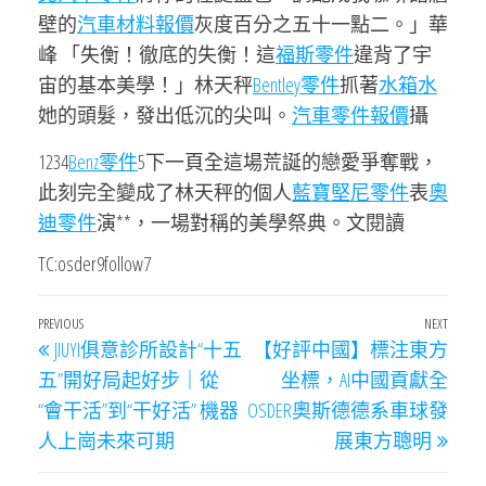
壁的
汽車材料報價
灰度百分之五十一點二。」華
峰 「失衡！徹底的失衡！這
福斯零件
違背了宇
宙的基本美學！」林天秤
Bentley零件
抓著
水箱水
她的頭髮，發出低沉的尖叫。
汽車零件報價
攝
1234
Benz零件
5下一頁全這場荒誕的戀愛爭奪戰，
此刻完全變成了林天秤的個人
藍寶堅尼零件
表
奧
迪零件
演**，一場對稱的美學祭典。文閱讀
TC:osder9follow7
文
Previous
PREVIOUS
NEXT
Next
JIUYI俱意診所設計“十五
【好評中國】標注東方
章
Post
Post
五”開好局起好步｜從
坐標，AI中國貢獻全
導
“會干活”到“干好活” 機器
OSDER奧斯德德系車球發
覽
人上崗未來可期
展東方聰明