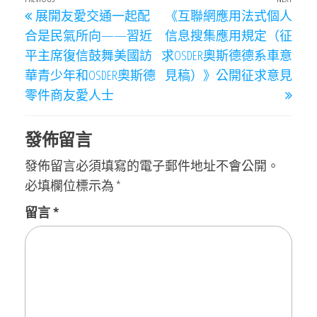
文
Previous
Next
展開友愛交通一起配
《互聯網應用法式個人
章
Post
Post
合是民氣所向——習近
信息搜集應用規定（征
導
平主席復信鼓舞美國訪
求OSDER奧斯德德系車意
覽
華青少年和OSDER奧斯德
見稿）》公開征求意見
零件商友愛人士
發佈留言
發佈留言必須填寫的電子郵件地址不會公開。
必填欄位標示為
*
留言
*