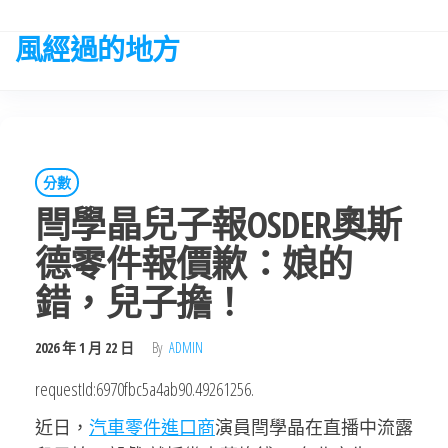
Skip
to
風經過的地方
the
content
分數
閆學晶兒子報OSDER奧斯
德零件報價歉：娘的
錯，兒子擔！
2026 年 1 月 22 日
By
ADMIN
requestId:6970fbc5a4ab90.49261256.
近日，
汽車零件進口商
演員閆學晶在直播中流露