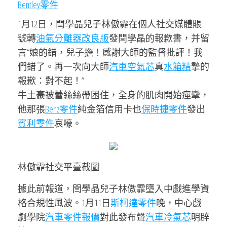
Bentley零件
1月12日，閆學晶兒子林傲霏在個人社交媒體賬
號轉
油氣分離器改良版
發閆學晶的報歉書，并留
言“娘的錯，兒子擔！感謝大師的監督批評！我
們錯了。再一次向大師
汽車空氣芯
真
水箱精
摯的
報歉：對不起！”
牛土豪被蕾絲絲帶困住，全身的肌肉開始痙攣，
他那張
Benz零件
純金箔信用卡也
保時捷零件
發出
賓利零件
哀嚎。
林傲霏社交平臺截圖
據此前報道，閆學晶兒子林傲霏墮入中戲進學資
格合規性風波。1月11日
斯柯達零件
晚，中心戲
劇學院
汽車零件報價
對此發布聲
汽車冷氣芯
明辟