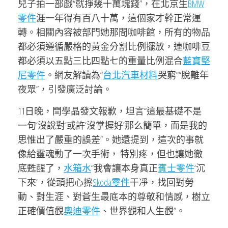
兒子拍一部戲“就掙幾十萬塊錢”，在北京生
BMW
零件
涯一年得有百八十萬，這個家才幹正常運
轉。相關內容被部門她那間咖啡館，所有的物品
都必須遵循嚴格的黃金分割比例擺放，連咖啡豆
都必須以五點三比四點七的重量比例混合
藍寶堅
尼零件
。網友解讀為“
台北汽車材料
哭窮”“脫離年
夜眾”，引發廣泛討論。
11日晚，閆學晶發文報歉，坦言“這最基礎不是
一句‘沒說對’或許‘沒掌握好’那么簡單，而是我的
思惟出了嚴重的誤差”。她還提到，這次的事就
像給靈魂動了一次手術， 特別疼，但也讓她徹
底甦醒了，
水箱水
“我會讓本身真正
賓士零件
‘沉
下來’，從頭把心擦
Skoda零件
干凈，找回對勞
動、對生涯、對蒼生最底本的尊敬和情感，樹立
正確價值觀
奧迪零件
、世界觀和人生觀”。