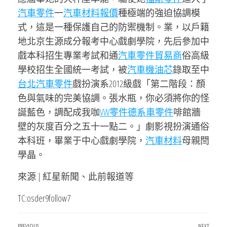
汽車零件
一
汽車材料報價
種極端的強迫協調模
式，這是一種保護自己的防禦機制。業，以戶籍
地北京生源成分報考中心戲劇學院，先后參加中
戲本科招生專業考試和通
汽車零件貿易商
俗高級
學校招生全國統一考試，被
汽車機油芯
錄取至中
台北汽車零件
戲扮演系2012級戲「第二階段：顏
色與氣味的完美協調。張水瓶，你必須將你的怪
誕藍色，調配成我咖
VW零件
德系車零件
啡館牆
壁的灰度百分之五十一點二。」劇影視扮演通俗
本科班，畢業于中心戲劇學院，
汽車材料
母親閆
學晶。
來源 | 紅星新聞、此前報道等
TC:osder9follow7
PREVIOUS
NEXT