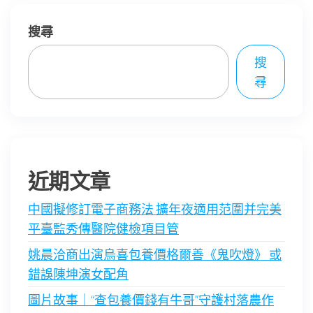
搜尋
搜
尋
近期文章
中國擬修訂電子商務法 擴年夜適用范圍并完美
平臺監秀傳醫院健檢項目管
姚晨洽商出演烏喜包養價格爾善《鬼吹燈》 或
錯誤陳坤演女配角
圖片故事｜“查包養價錢有牛哥”守護村落農作