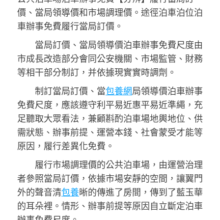
價、當局領導價和市場調理價。途徑泊車泊位泊
車辦事免費履行當局訂價。
當局訂價、當局領導價泊車辦事免費尺度由
市成長改造部分會同公安機關、市場監管、財務
等相干部分制訂，并依據現實實時調劑。
制訂當局訂價、當
包養網
局領導價泊車辦事
免費尺度，應該遵守利平易近惠平易近準繩，充
足聽取大眾看法，兼顧斟酌泊車場地輿地位、供
需狀態、辦事前提、運營本錢、社會蒙受才能等
原因，履行差異化免費。
履行市場調理價的公共泊車場，由運營治理
者參照當局訂價，依據市場安靜的空間，讓翼門
外的聲音清
包養
晰的傳進了房間，傳到了藍玉華
的耳朵裡。情形、辦事前提等原因自立斷定泊車
辦事免費尺度。