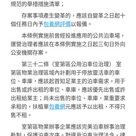
規范的舉措措施清單；
存案事項產生變革的，應該自變革之日起十
個任務日內予
包養網評價
以報備。
本條例實施前曾經投進應用的公共泊車場，
運營治理者應該在本條例實施之日起三旬日外向
公安機關存案。
第三十二條（室第區公用泊車位治理） 室
第區物業治理區域內計劃用于停放靈活車的車
位、車庫，應該起首知足業主的泊車需求。用于
出售或許出租的車位、車庫，應該優先出售或許
出租給業主；尚未出售的車位、車庫，業重要求
承租的，扶植單
包養網
元應該予以出租，不得只
售不租。
室第區物業辦事企業應該完美泊車辦事治理
軌制，保護泊車次序。對違背泊車治理法令、律