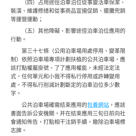
（四）占用途徑泊車泊位從事靈活車保潔、
裝潢、維護修繕和從事商品宣揚促銷、擺攤兜銷
等運營運動；
（五）其他障礙、影響途徑泊車泊位應用的
行動。
第三十七條（公用泊車場用處停用、變革限
制）依照泊車場專項計劃扶植的公共泊車場，應
該打點權屬掛號、了了應用權能，未經法定法
式，任何單元和小我不得私行停用或許轉變用
處，不得私行削減計劃斷定的泊車泊位多少數
字。
公共泊車場確需結束應用的
包養網站
，應該
書面告訴公安機關，并在結束應用三旬日前向社
會通知佈告，打點相干注銷手續，撤除泊車場標
志牌。