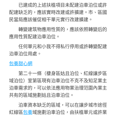
已建成的上述扶植項目未配建泊車泊位或許
配建缺乏的，應該實時改建或許擴建。市、區國
民當局應該催促相干單元實行改建擴建。
轉變建筑物應用性質的，應該依照轉變后的
應用性質配建泊車泊位。
任何單元和小我不得私行停用或許轉變配建
泊車泊位用處。
包養甜心網
第二十一條（棲身區姑且泊位、紅線讓步區
域泊位）室第區現有泊車泊位不克不及知足業主
泊車需求的，可以依法應用物業治理范圍內業主
共有的區域施劃姑且泊車泊位。
泊車資本缺乏的區域，可以在讓步城市途徑
紅線區
包養
域施劃泊車泊位，由扶植單元或許業