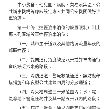
中小黌舍、幼兒園、病院、貿易湊集區、公
共辦事機構等應該設定專人共同公安機關做好泊
車治理。
第十七條（途徑泊車泊位的設置限制）制止
鄙人列區域設置途徑泊車泊位：
（一）城市主干道以及其他路況流量年夜的
郊區途徑；
（二）雙向通行寬度缺乏八米或許單向通行
寬度缺乏六米的路段；
（三）消防通道、醫療救護通道、無妨礙舉
措措施和年夜型公共建筑四周的分散通道；
（四）消火栓周邊三十米范圍內；水、電、
氣等地下管道任務井及其一點五米以內的路段；
（五）病院、黌舍、幼兒園收支口兩側靈活