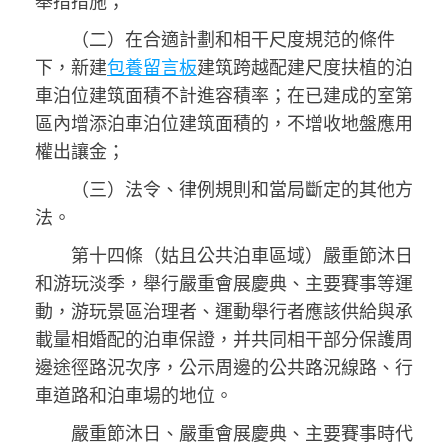
舉措措施；
（二）在合適計劃和相干尺度規范的條件
下，新建
包養留言板
建筑跨越配建尺度扶植的泊
車泊位建筑面積不計進容積率；在已建成的室第
區內增添泊車泊位建筑面積的，不增收地盤應用
權出讓金；
（三）法令、律例規則和當局斷定的其他方
法。
第十四條（姑且公共泊車區域）嚴重節沐日
和游玩淡季，舉行嚴重會展慶典、主要賽事等運
動，游玩景區治理者、運動舉行者應該供給與承
載量相婚配的泊車保證，并共同相干部分保護周
邊途徑路況次序，公示周邊的公共路況線路、行
車道路和泊車場的地位。
嚴重節沐日、嚴重會展慶典、主要賽事時代