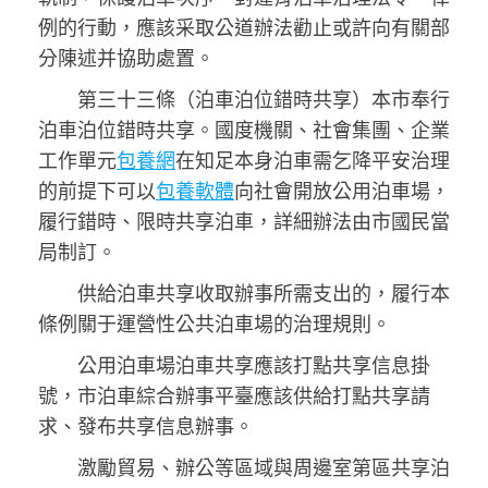
例的行動，應該采取公道辦法勸止或許向有關部
分陳述并協助處置。
第三十三條（泊車泊位錯時共享）本市奉行
泊車泊位錯時共享。國度機關、社會集團、企業
工作單元
包養網
在知足本身泊車需乞降平安治理
的前提下可以
包養軟體
向社會開放公用泊車場，
履行錯時、限時共享泊車，詳細辦法由市國民當
局制訂。
供給泊車共享收取辦事所需支出的，履行本
條例關于運營性公共泊車場的治理規則。
公用泊車場泊車共享應該打點共享信息掛
號，市泊車綜合辦事平臺應該供給打點共享請
求、發布共享信息辦事。
激勵貿易、辦公等區域與周邊室第區共享泊