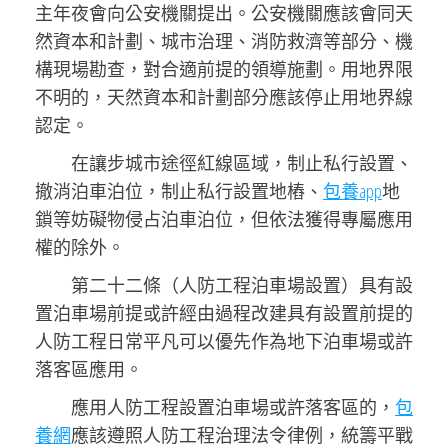
主年夜會向公安機關提出。公安機關應該會同天
然資本和計劃、城市治理、消防救濟等部分、機
構現場勘查，對合適前提的領導施劃。用地界限
不明的，天然資本和計劃部分應該停止用地界線
認定。
在讓步城市途徑紅線區域，制止私行設置、
撤消泊車泊位，制止私行設置地樁、
包養app
地
鎖等妨礙物侵占泊車泊位，但依法獲得專屬應用
權的除外。
第二十二條（人防工程泊車場設置）具有設
置泊車場前提或許經由過程改建具有設置前提的
人防工程日常平凡可以優先作為地下泊車場或許
落客區應用。
應用人防工程設置泊車場或許落客區的，
包
養網
應該遵照人防工程治理法令律例，統籌平戰