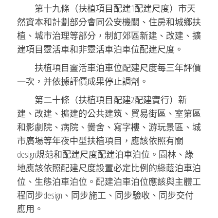
第十九條（扶植項目配建1配建尺度）市天
然資本和計劃部分會同公安機關、住房和城鄉扶
植、城市治理等部分，制訂郊區新建、改建、擴
建項目靈活車和非靈活車泊車位配建尺度。
扶植項目靈活車泊車位配建尺度每三年評價
一次，并依據評價成果停止調劑。
第二十條（扶植項目配建2配建實行）新
建、改建、擴建的公共建筑、貿易街區、室第區
和影劇院、病院、黌舍、寫字樓、游玩景區、城
市廣場等年夜中型扶植項目，應該依照有關
design規范和配建尺度配建泊車泊位。園林、綠
地應該依照配建尺度設置必定比例的綠蔭泊車泊
位、生態泊車泊位。配建泊車泊位應該與主體工
程同步design、同步施工、同步驗收、同步交付
應用。