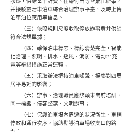
狀態，供給電子計費、在線付出等智能化辦事，
并接駁靈活車泊車綜合治理辦事平臺，及時上傳
泊車泊位應用等信息。
（三）依照規則尺度收取停放辦事費并供給
符合法規單據；
（四）確保泊車標志、標線清楚完全，智能
化治理、照明、排水、透風、消防、電動car 充
電等舉措措施正常運轉；
（五）采取辦法把持泊車噪聲、揚塵對四周
居平易近的影響；
（六）辦事、治理職員應該顛末崗前培訓，
同一標識、儀容整潔、文明辦事；
（七）保護泊車場內周遭的狀況衛生、車輛
停放和通行次序，協助勸導泊車場收支口的路
況；