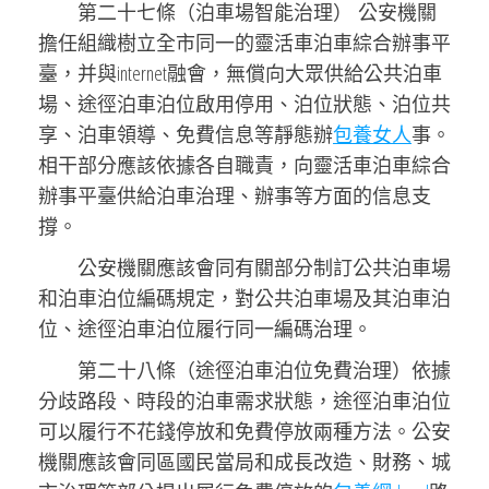
第二十七條（泊車場智能治理） 公安機關
擔任組織樹立全市同一的靈活車泊車綜合辦事平
臺，并與internet融會，無償向大眾供給公共泊車
場、途徑泊車泊位啟用停用、泊位狀態、泊位共
享、泊車領導、免費信息等靜態辦
包養女人
事。
相干部分應該依據各自職責，向靈活車泊車綜合
辦事平臺供給泊車治理、辦事等方面的信息支
撐。
公安機關應該會同有關部分制訂公共泊車場
和泊車泊位編碼規定，對公共泊車場及其泊車泊
位、途徑泊車泊位履行同一編碼治理。
第二十八條（途徑泊車泊位免費治理）依據
分歧路段、時段的泊車需求狀態，途徑泊車泊位
可以履行不花錢停放和免費停放兩種方法。公安
機關應該會同區國民當局和成長改造、財務、城