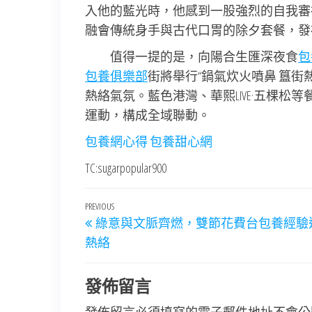
入他的藍光時，他感到一股強烈的自我審
融會傳統身手與古代口胃的除夕套餐，發
值得一提的是，向陽合生匯深夜食
包
包養俱樂部
街將舉行“鍋氣炊火噴鼻 簋街
熱絡氣氛。藍色港灣、華熙LIVE·五棵松
運動，構成全域聯動。
包養網心得
包養甜心網
TC:sugarpopular900
文
Previous
PREVIOUS
綠意與文脈齊燃，雙節花費台包養經驗
章
Post
熱絡
導
覽
發佈留言