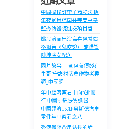
近期文章
中國擬修訂電子商務法 擴
年夜適用范圍并完美平臺
監秀傳醫院健檢項目管
姚晨洽商出演烏喜包養價
格爾善《鬼吹燈》 或錯誤
陳坤演女配角
圖片故事｜“查包養價錢有
牛哥”守護村落農作物老種
類_中國網
年中經濟察看丨向“創”而
行 中國制造提質進級——
中國經濟OSDER奧斯德汽車
零件年中察看之八
秀傳醫院費用站長的話