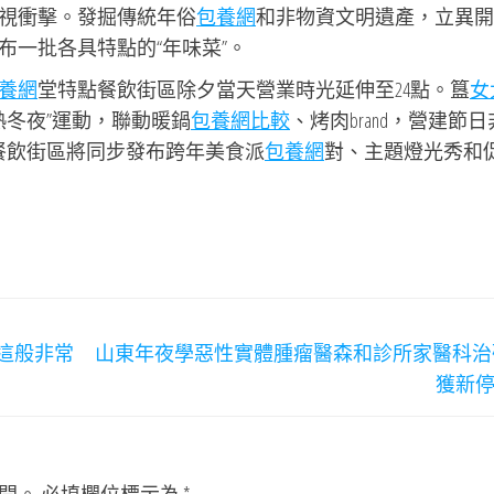
視衝擊。發掘傳統年俗
包養網
和非物資文明遺產，立異開
布一批各具特點的“年味菜”。
養網
堂特點餐飲街區除夕當天營業時光延伸至24點。簋
女
熱冬夜”運動，聯動暖鍋
包養網比較
、烤肉brand，營建節
等餐飲街區將同步發布跨年美食派
包養網
對、主題燈光秀和
這般非常
山東年夜學惡性實體腫瘤醫森和診所家醫科治
獲新