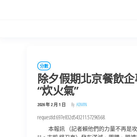
Skip
to
the
content
分數
除夕假期北京餐飲企
“炊火氣”
2026 年 2 月 1 日
By
ADMIN
requestId:697e832d543211.57296568.
本報訊 （記者賴他們的力量不再是