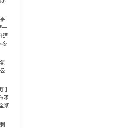
熱冬
豪
運一
好運
年夜
氛
公
家門
布滿
全聚
刺