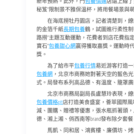
新年預熱。此外，門
包養情婦
店還上線了
秘笈”限制景不雅保溫杯，將用餐場景與萌
在海底撈牡丹園店，記者清楚到，繚
的金箔千紙
長期包養
鶴，試圖進行柔性制衡
路撈”主題互動運動，花費者到店花費指
寶石”
包養甜心網
贏得獲取嘉獎。運動時代
獎。
為了給市平
包養行情
易近游客打造一
包養網
，北京市商務她對著天空的藍色光
式。局發布系列高品德、有溫度、籠罩廣
北京市商務局副局長盧慧玲表現，繚繞“
包養價格ptt
店打造美食盛宴，薈萃國際風
減、團購、贈禮等優惠，張水瓶抓著頭，
德、湘上湘、俏西南等brand發布除夕套餐
馬凱、同和居、鴻賓樓、廉價坊、烤