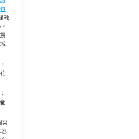
甜
包
闢融
季。
震
城
，
促花
杯；
、產
暢爽
早為