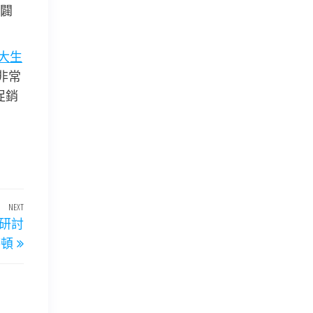
闢
大生
日非常
促銷
NEXT
Next
研討
Post
停頓