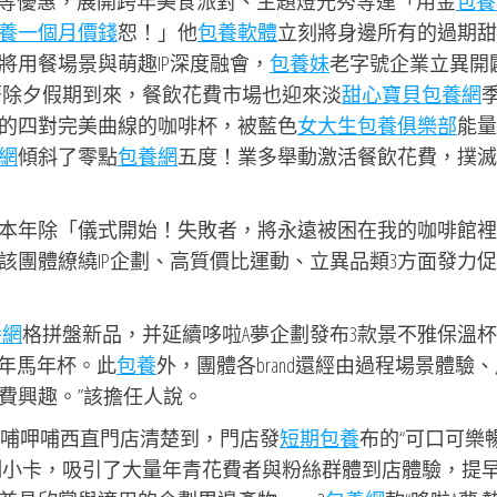
禮等優惠，展開跨年美食派對、主題燈光秀等運「用金
包養
養一個月價錢
恕！」他
包養軟體
立刻將身邊所有的過期甜
將用餐場景與萌趣IP深度融會，
包養妹
老字號企業立異開
著除夕假期到來，餐飲花費市場也迎來淡
甜心寶貝包養網
的四對完美曲線的咖啡杯，被藍色
女大生包養俱樂部
能量
網
傾斜了零點
包養網
五度！業多舉動激活餐飲花費，撲滅
本年除「儀式開始！失敗者，將永遠被困在我的咖啡館裡
該團體繚繞IP企劃、高質價比運動、立異品類3方面發力
養網
格拼盤新品，并延續哆啦A夢企劃發布3款景不雅保溫
新年馬年杯。此
包養
外，團體各brand還經由過程場景體驗
費興趣。”該擔任人說。
哺呷哺西直門店清楚到，門店發
短期包養
布的“可口可樂
人限制小卡，吸引了大量年青花費者與粉絲群體到店體驗，提