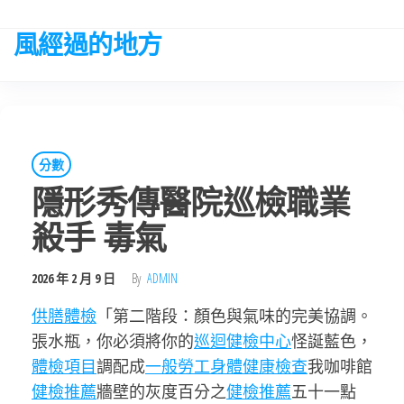
Skip
to
風經過的地方
the
content
分數
隱形秀傳醫院巡檢職業
殺手 毒氣
2026 年 2 月 9 日
By
ADMIN
供膳體檢
「第二階段：顏色與氣味的完美協調。
張水瓶，你必須將你的
巡迴健檢中心
怪誕藍色，
體檢項目
調配成
一般勞工身體健康檢查
我咖啡館
健檢推薦
牆壁的灰度百分之
健檢推薦
五十一點