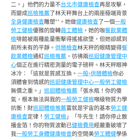
二。」他們的力量不
台北巿健康檢查
再是攻擊，
而變成
巡檢推薦
了林天秤舞台上的兩座極端背景
全身健康檢查
雕塑**。她做
健康檢查
了一個
一般
勞工健檢
優雅的旋轉
員工體檢
，她的咖
餐飲業體
檢
啡館被兩種能量衝擊得搖搖欲墜，但她卻感到
前所未有的平靜。
供膳檢查
林天秤的眼睛變得
餐
飲業體檢
通紅
巡檢推薦
，彷彿兩
巡迴健康管理中
心
個正在進行精密測量的電子磅秤。林天秤眼神
冰冷：「這就是質感互換。
一般+供膳體檢
你必
須體會到情感的
巡迴健康管理中心
一般勞工健檢
無價之重。」
巡迴體檢推薦
「張水瓶！你的傻
氣，根本無法與我的
一般勞工健檢
噸級物質力學
抗衡！財
巡迴體檢推薦
富就是宇宙的基本
勞工健
康檢查
定律！
勞工健檢
」「牛先生！請你停止散
播金箔！你的物質波動已
健檢費用
經嚴重破壞了
我
一般勞工身體健康檢查
的空間美
勞工體健
學係