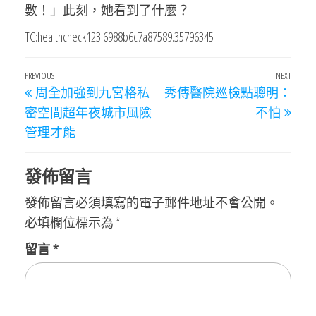
數！」此刻，她看到了什麼？
TC:healthcheck123 6988b6c7a87589.35796345
文
Previous
PREVIOUS
NEXT
Next
周全加強到九宮格私
秀傳醫院巡檢點聰明：
章
Post
Post
密空間超年夜城市風險
不怕
導
管理才能
覽
發佈留言
發佈留言必須填寫的電子郵件地址不會公開。
必填欄位標示為
*
留言
*