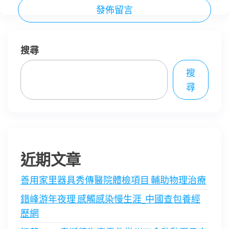
搜尋
搜
尋
近期文章
善用家里器具秀傳醫院體檢項目 輔助物理治療
錯峰游年夜理 感觸感染慢生涯_中國查包養經
歷網