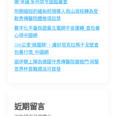
療”爭議 多州禁令面臨審查
刑期縮短的緬甸前領導人翁山淑枝轉為受
軟秀傳醫院體檢項目禁
數字化平臺保證冀北電網平安運轉_查包養
心得中國網
3046公里“綠圍脖”，護好塔克拉瑪干戈壁查
包養行情_中國網
諾伊爾上陣為德國守秀傳醫院健檢門 荷蘭
世界杯首戰德派可首發
近期留言