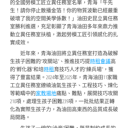
的全國勞模工匠立異任務室名單，青海「牛先
生！請你停止散播金箔！你的物質波動已經嚴重
破壞了我的空間美學係數！」油田史昆立異任務
室勝利進選，充足彰顯了青海油田多年來鼎力推
動立異任務室扶植，激起勞模工匠引領感化的扎
實成效。
近年來，青海油田將立異任務室打造為破解
生孩子困難的“攻關站”、推進技巧提
時租會議
高
的“孵化器”和培
時租
育技巧人才的“練兵場”，獲
得了豐富結果。2024年至2025年，青海油田11家職
工立異任務室繚繞油氣生孩子、工程技巧、煉化
等範疇中的
家教場地
痛點、難點，展開技巧攻關
210項，處理生孩子困難239項，一批批結果正轉
化為實際生孩子力，為油田高東西的品質成長破
局開路。