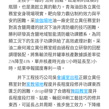
生孩子一線的“洽商”困難，既是制約成長的
瓶頸，也是激起立異的動力。青海油田各立異任
務室安身現場現實，靶向發力霸佔制約效力與平
安的困難。采
瑜伽場地
油一廠史昆立異任務室針
對高含鹽周遭的狀況下油井清防蠟的技巧困難，
勝利研發高含鹽地域智能清防蠟功課體系，為同
類工況下的生孩子功課供給了高效處理計劃。采
油二廠何湘立異任務室經由過程自立研發的回壓
調理裝配，將集輸流程井罐車核產數據誤差率從
25%降至4.8%，單井核產時光由12小時延長至2小
時，結果申報國度專利一項。
井下工程技巧公司吳
會議室出租
正銀立異任
務室針對
家教場地
程度井長程度段修井功課東西
匱乏的困難，design研發了合適程
舞蹈教室
度井
長程度段打撈、鉆磨、輪迴沖刷工藝技巧的修井
東西，可延長占井周期、進步施工效力，下降維