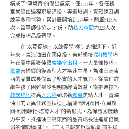
構成了“傳幫帶”的傑出氣氛。僅2025年，各任務
室就經由過程現場講授、專題培訓、實戰練習訓
練等多種情勢，累計展開培訓274場，籠罩5125人
次，簽署師徒協定131份，助
私密空間
力223人次
完成技巧品級晉陞。
在“以賽促練、以練促學”機制的推進下，近
年來，青海油田在國度級、省部級技
1對1教學
巧
年夜賽中屢獲佳績
會議室出租
，一大量懂技巧、
聚會
善操縱的復合型人才疾速生長，為油田高東
西的品質成長儲蓄了堅實的人才氣力。從處理詳
細生孩子困難到發明明顯經濟效益，從推進技巧
教學場地
提高
九宮格
到培養
聚會
焦點人才，青海
油田的立異任務室扶植已構成“發明題目-立異攻
關-利用轉化-培育人才”的新形式，為保證國度動
力平安、推進油田高東西的品質成長注進加倍微
弱的“聰明動能”。（工人日報客戶端記者 邢生祥