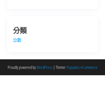
分類
分數
Proudly powered by
WordPress
|
Theme:
Popularis eCommerce