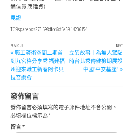
通信員 唐瑋貞）
見證
TC:9spacepos273 698dfcc6df6a59.14236154
文
Previous
PREVIOUS
NEXT
Next
職工藝術空間二期首
立異故事｜為無人駕駛
章
Post
Post
到九宮格分享秀 福建福
時台北秀傳健檢期展設
導
州迎來職工新春阿卡貝
中國“平安基座”
覽
拉音樂會
發佈留言
發佈留言必須填寫的電子郵件地址不會公開。
必填欄位標示為
*
留言
*