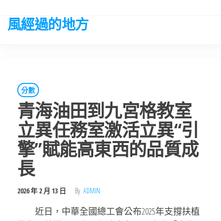
Skip
to
風經過的地方
the
content
分數
青海油田到九宮格教室
立異任務室激活立異“引
擎”賦能高東西的品質成
長
2026 年 2 月 13 日
By
ADMIN
近日，中華全國總工會公布2025年支撐扶植