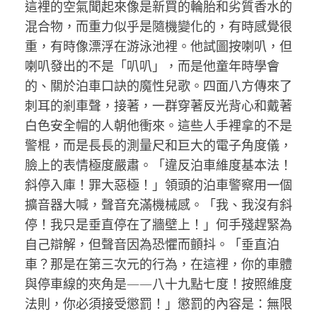
這裡的空氣聞起來像是新買的輪胎和劣質香水的
混合物，而重力似乎是隨機變化的，有時感覺很
重，有時像漂浮在游泳池裡。他試圖按喇叭，但
喇叭發出的不是「叭叭」，而是他童年時學會
的、關於泊車口訣的魔性兒歌。四面八方傳來了
刺耳的剎車聲，接著，一群穿著反光背心和戴著
白色安全帽的人朝他衝來。這些人手裡拿的不是
警棍，而是長長的測量尺和巨大的電子角度儀，
臉上的表情極度嚴肅。「違反泊車維度基本法！
斜停入庫！罪大惡極！」領頭的泊車警察用一個
擴音器大喊，聲音充滿機械感。「我、我沒有斜
停！我只是垂直停在了牆壁上！」何手殘趕緊為
自己辯解，但聲音因為恐懼而顫抖。「垂直泊
車？那是在第三次元的行為，在這裡，你的車體
與停車線的夾角是——八十九點七度！按照維度
法則，你必須接受懲罰！」懲罰的內容是：無限