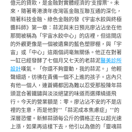
億元的貸款，是金融對實體經濟的“支撐票”。未
來，隨著粵港澳年夜灣區金融互聯互通的深化，
隨著科技金融、綠色金融的發《宇宙水餃與終極
醬料師》第一章：蒜泥與末日預兆廖沾沾坐在他
那間被稱為「宇宙水餃中心」的店裡，但這間店
的外觀更像是一個被遺棄的藍色塑膠棚，與「宇
宙」或「中心」這兩個詞毫無關係。他正在對著
一缸已經發酵了七個月又七天的老蒜泥
醫美診所
設計
嘆氣。「你還不夠靈動，我的蒜泥。」他輕
聲細語，彷彿在責備一個不上進的孩子。店內只
有他一個人，連蒼蠅都因為難以忍受那股陳年蒜
頭混合著鐵鏽與淡淡絕望的味道而選擇繞道飛
行。今天的營業額是：零。廖沾沾不安的不是店
裡的生意，而是他對**「蒜泥成本焦慮症」**的
深層恐懼。新鮮蒜頭每公斤的價格正在以超光速
上漲，如果再這樣下去，他引以為傲的「靈魂蒜