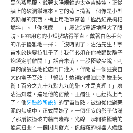
黑色燕尾服、戴著太陽眼鏡的太空吉娃娃，正從
牆上的破洞鑽進來。它的背上揹著一個像是小型
瓦斯桶的東西，桶上用毛筆寫著「極品紅棗枸杞
燃料」。「你怎麼——」廖沾沾驚訝地瞪大了眼
睛。K-999用它的小短腿站得筆直，戴著白色手套
的爪子優雅地一揮：「沒時間了，沾沾先生！宇
宙水餃快要拉肚子了！我們必須在你被醋酸離子
炮鎖定前離開！」話音未落，一股極致尖銳、刺
鼻的酸氣猛地從店門口灌入，伴隨著一個狂妄自
大的電子音效：「警告！這裡的醬油比例嚴重失
衡！百分之九十九點九九的醋，才是真理！」廖
沾沾知道，這是他的宿敵，王醋狂，已經找上門
了。他
牙醫診所設計
的宇宙冒險，被迫從他對蒜
泥的焦慮中，正式開始了。一個狂妄的影子佔滿
了那扇被撞破的牆門邊緣，光線一瞬間被極端的
酸氣扭曲。一個閃閃發光、像醋罐的機器人緩緩