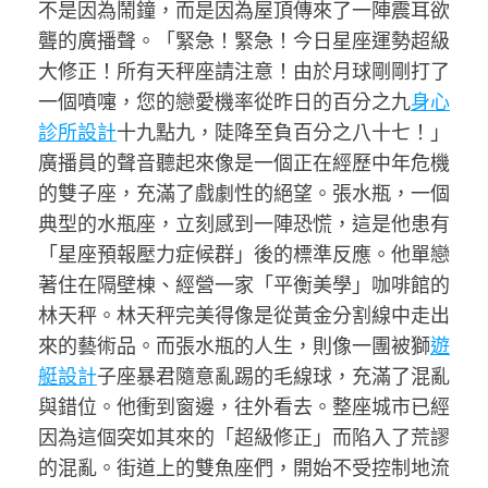
不是因為鬧鐘，而是因為屋頂傳來了一陣震耳欲
聾的廣播聲。「緊急！緊急！今日星座運勢超級
大修正！所有天秤座請注意！由於月球剛剛打了
一個噴嚏，您的戀愛機率從昨日的百分之九
身心
診所設計
十九點九，陡降至負百分之八十七！」
廣播員的聲音聽起來像是一個正在經歷中年危機
的雙子座，充滿了戲劇性的絕望。張水瓶，一個
典型的水瓶座，立刻感到一陣恐慌，這是他患有
「星座預報壓力症候群」後的標準反應。他單戀
著住在隔壁棟、經營一家「平衡美學」咖啡館的
林天秤。林天秤完美得像是從黃金分割線中走出
來的藝術品。而張水瓶的人生，則像一團被獅
遊
艇設計
子座暴君隨意亂踢的毛線球，充滿了混亂
與錯位。他衝到窗邊，往外看去。整座城市已經
因為這個突如其來的「超級修正」而陷入了荒謬
的混亂。街道上的雙魚座們，開始不受控制地流