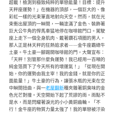
超載！檢測到極致純粹的單戀能量！目標：提升
天秤座運勢！」在機器的頂部，一個巨大的、像
彩虹一樣的光束筆直地射向天空。然而，就在光
束衝出屋頂的一瞬間，一輛塗滿了金色、裝飾著
巨大公牛角的悍馬車猛地停在咖啡館門口。駕駛
座上走下一個全身肌肉、戴著鑽石項圈的男人，
那人正是林天秤的狂熱追求者——金牛座霸總牛
土豪。牛土豪一腳踢開咖啡館的門，大聲宣布：
「天秤！別管那什麼負運勢！我已經用一百噸的
純金箔買下了今天所有的壞運氣！」「從現在開
始，你的運勢由我主宰！我的金錢，就是你的正
面能量！」牛土豪的行為，讓張水瓶的光束在空
中瞬間扭曲，與一
老屋翻新
種夾雜著銅臭味的金
色光芒對撞。天空開始下起了荒謬的雨。雨點不
是水，而是閃耀著淚光的小小黃銅齒輪。「不
行！金牛座的物質力量太強了！我的單戀被汙染