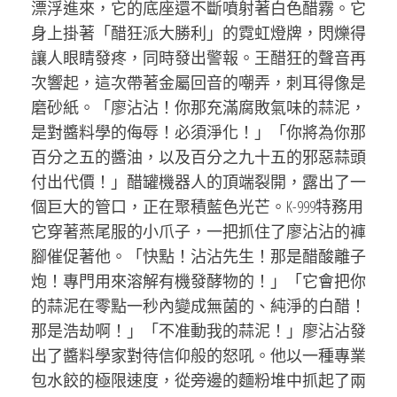
漂浮進來，它的底座還不斷噴射著白色醋霧。它
身上掛著「醋狂派大勝利」的霓虹燈牌，閃爍得
讓人眼睛發疼，同時發出警報。王醋狂的聲音再
次響起，這次帶著金屬回音的嘲弄，刺耳得像是
磨砂紙。「廖沾沾！你那充滿腐敗氣味的蒜泥，
是對醬料學的侮辱！必須淨化！」「你將為你那
百分之五的醬油，以及百分之九十五的邪惡蒜頭
付出代價！」醋罐機器人的頂端裂開，露出了一
個巨大的管口，正在聚積藍色光芒。K-999特務用
它穿著燕尾服的小爪子，一把抓住了廖沾沾的褲
腳催促著他。「快點！沾沾先生！那是醋酸離子
炮！專門用來溶解有機發酵物的！」「它會把你
的蒜泥在零點一秒內變成無菌的、純淨的白醋！
那是浩劫啊！」「不准動我的蒜泥！」廖沾沾發
出了醬料學家對待信仰般的怒吼。他以一種專業
包水餃的極限速度，從旁邊的麵粉堆中抓起了兩