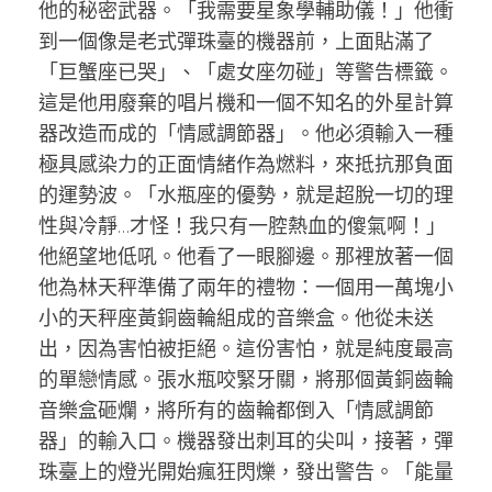
他的秘密武器。「我需要星象學輔助儀！」他衝
到一個像是老式彈珠臺的機器前，上面貼滿了
「巨蟹座已哭」、「處女座勿碰」等警告標籤。
這是他用廢棄的唱片機和一個不知名的外星計算
器改造而成的「情感調節器」。他必須輸入一種
極具感染力的正面情緒作為燃料，來抵抗那負面
的運勢波。「水瓶座的優勢，就是超脫一切的理
性與冷靜…才怪！我只有一腔熱血的傻氣啊！」
他絕望地低吼。他看了一眼腳邊。那裡放著一個
他為林天秤準備了兩年的禮物：一個用一萬塊小
小的天秤座黃銅齒輪組成的音樂盒。他從未送
出，因為害怕被拒絕。這份害怕，就是純度最高
的單戀情感。張水瓶咬緊牙關，將那個黃銅齒輪
音樂盒砸爛，將所有的齒輪都倒入「情感調節
器」的輸入口。機器發出刺耳的尖叫，接著，彈
珠臺上的燈光開始瘋狂閃爍，發出警告。「能量