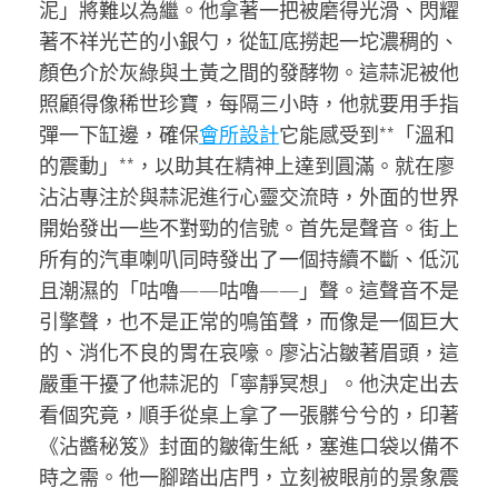
泥」將難以為繼。他拿著一把被磨得光滑、閃耀
著不祥光芒的小銀勺，從缸底撈起一坨濃稠的、
顏色介於灰綠與土黃之間的發酵物。這蒜泥被他
照顧得像稀世珍寶，每隔三小時，他就要用手指
彈一下缸邊，確保
會所設計
它能感受到**「溫和
的震動」**，以助其在精神上達到圓滿。就在廖
沾沾專注於與蒜泥進行心靈交流時，外面的世界
開始發出一些不對勁的信號。首先是聲音。街上
所有的汽車喇叭同時發出了一個持續不斷、低沉
且潮濕的「咕嚕——咕嚕——」聲。這聲音不是
引擎聲，也不是正常的鳴笛聲，而像是一個巨大
的、消化不良的胃在哀嚎。廖沾沾皺著眉頭，這
嚴重干擾了他蒜泥的「寧靜冥想」。他決定出去
看個究竟，順手從桌上拿了一張髒兮兮的，印著
《沾醬秘笈》封面的皺衛生紙，塞進口袋以備不
時之需。他一腳踏出店門，立刻被眼前的景象震