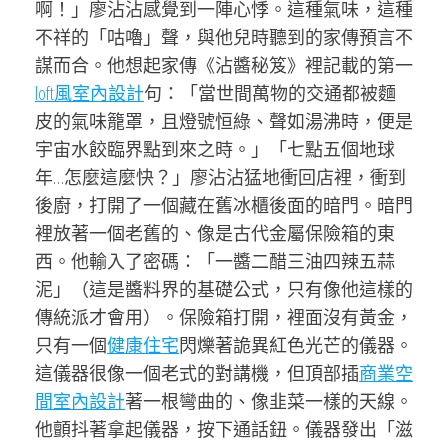
啊！」廖沾沾感覺到一陣心悸。這種氣味，這種
不祥的「咕嚕」聲，與他兒時聽到的家傳預言不
謀而合。他想起家傳《沾醬秘笈》裡記載的第一
loft風室內設計
句：「當世間萬物的交通都被麵
皮的氣味籠罩，且燈號恒綠、聲如湯沸時，便是
宇宙水餃臨界點到來之時。」「七點五個地球
年…怎麼這麼快？」廖沾沾猛地衝回店裡，衝到
後廚，打開了一個藏在舊冰櫃後面的暗門。暗門
裡放著一個老舊的、像是古代金屬保險箱的東
西。他輸入了密碼：「一醬二醋三油四辣五蒜
泥」（這是醬料界的基礎公式，只有像他這樣的
傳統派才會用）。保險箱打開，裡面沒有黃金，
只有一個
健康住宅
閃爍著詭異紅色光芒的儀器。
這儀器很像一個老式的對講機，但頂部插
商業空
間室內設計
著一根彎曲的、像韭菜一樣的天線。
他顫抖著拿起儀器，按下通話鈕。儀器發出「滋