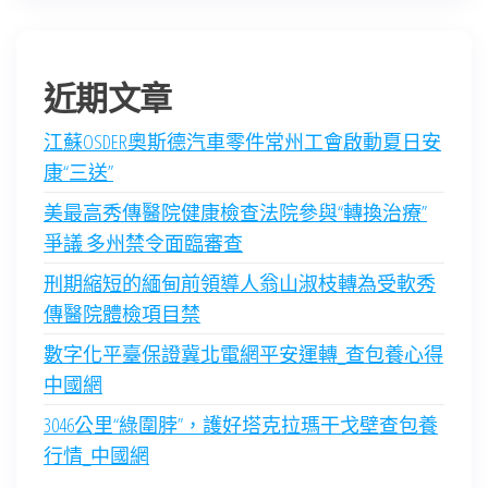
近期文章
江蘇OSDER奧斯德汽車零件常州工會啟動夏日安
康“三送”
美最高秀傳醫院健康檢查法院參與“轉換治療”
爭議 多州禁令面臨審查
刑期縮短的緬甸前領導人翁山淑枝轉為受軟秀
傳醫院體檢項目禁
數字化平臺保證冀北電網平安運轉_查包養心得
中國網
3046公里“綠圍脖”，護好塔克拉瑪干戈壁查包養
行情_中國網