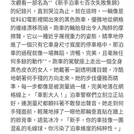
次觀看一部名為**《新手泊車七百次失敗集錦》
的紀錄片，直到哭泣為止。就在這時，一輛像是
從科幻電影裡開出來的黑色跑車，優雅地從網格
的邊緣漂移而過。跑車的輪胎發出令人陶醉的摩
擦聲，它以一種近乎蔑視重力的姿態，精準地停
進了一個只有它車身尺寸寬度的停車格中。那泊
車的過程就像一場舞蹈，流暢、完美，且毫無任
何多餘的動作**。跑車的駕駛座上走出一個全身
黑色皮衣的女人，她戴著一副透明護目鏡，冷酷
地朝著何手殘的方向走來。她的步伐優雅而精
準，每一步都像是被測量過一樣，完美地落在網
格線上。「車影大人！」泊車警察們立刻立正站
好，連測量尺都顫抖著不敢發出聲音。她走到何
手殘面前，輕蔑地掃了一眼他那輛垂直貼在牆上
的掀背車，語氣冰冷。「新手，你的車技像一團
混亂的毛線球。你污染了泊車維度的純粹性。」