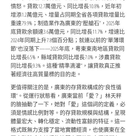
憤怒。貸款12.7萬億元、同比增長10.8%，近年初
增添1.2萬億元、增量占同期全省各項貸款增量比
重達79.9%；制造業作為廣東的“壓艙石”，2025年
底貸款余額達3.6萬億元，同比增長11.7%，增速比
2024年同期上升7.8個百分點；就連以前的“單薄環
節”也沒落下——2025年底，粵東東南地區貸款同
比增長6.5%，縣域貸款同比增長7.0%，涉農貸款
同比增長9.3%。這種“精準滴灌”，讓貸款真正推
著經濟往高質量標的目的走。
更值得關注的是，廣東的存貸款構成的“良性循
環”。從運行狀態看，廣東當前「愛？」林天秤
的臉抽動了一下，她對「愛」這個詞的定義，必
須是情感比例對等。的存貸款規模與結構，呈現
體量宏大、轉化穩定、流動性富餘的特征。這一
格式既無力支撐了當地實體經濟，也使廣東在全