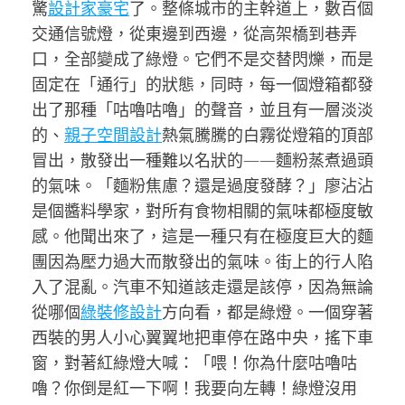
驚
設計家豪宅
了。整條城市的主幹道上，數百個
交通信號燈，從東邊到西邊，從高架橋到巷弄
口，全部變成了綠燈。它們不是交替閃爍，而是
固定在「通行」的狀態，同時，每一個燈箱都發
出了那種「咕嚕咕嚕」的聲音，並且有一層淡淡
的、
親子空間設計
熱氣騰騰的白霧從燈箱的頂部
冒出，散發出一種難以名狀的——麵粉蒸煮過頭
的氣味。「麵粉焦慮？還是過度發酵？」廖沾沾
是個醬料學家，對所有食物相關的氣味都極度敏
感。他聞出來了，這是一種只有在極度巨大的麵
團因為壓力過大而散發出的氣味。街上的行人陷
入了混亂。汽車不知道該走還是該停，因為無論
從哪個
綠裝修設計
方向看，都是綠燈。一個穿著
西裝的男人小心翼翼地把車停在路中央，搖下車
窗，對著紅綠燈大喊：「喂！你為什麼咕嚕咕
嚕？你倒是紅一下啊！我要向左轉！綠燈沒用