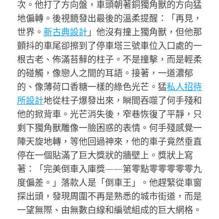
次。他打了方向盤，車頭朝著銅獨角獸的方向猛
地偏轉。後視鏡發出最後的溫柔提醒：「再見，
世界。
新古典設計
」他沒有撞上獨角獸，但他那
顫抖的車尾卻擦到了停車塔三號車位入口處的一
根古老、佈滿苔蘚的柱子。不是撞擊，而是輕柔
的碰觸，像戀人之間的耳語。接著，一道濃郁
的、像薄荷口香糖一樣的綠色光芒。猛
私人招待
所設計
地從柱子爆發出來，瞬間吞噬了何手殘和
他的掀背車。光芒消失後，窄巷恢復了平靜，只
剩下獨角獸雕像一臉困惑的表情。何手殘感覺一
陣天旋地轉，等他回過神來，他的車子竟然垂直
停在一個貼滿了巨大獎狀的牆壁上。獎狀上寫
著：「完美倒車入庫獎——第零點零零零零零九
度偏差。」落款人是「倒車王」。他趕緊從車窗
探出頭，發現周圍不再是熟悉的城市街道，而是
一望無際、由無數白線和編號組成的巨大網格。