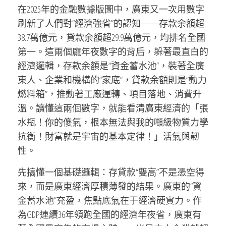
在2025年的金融數據版圖中，廣東又一次用數字
刷新了人們對“經濟強省”的認知——存款余額超
38.7萬億元，貸款余額超29.9萬億元，均排名全國
第一。這兩個龐年夜數字的背后，躲著最直白的
經濟邏輯，存款余額是“資金蓄水池”，裝著全廣
東人、企業和機構的“家底”，貸款余額則是“動力
燃料箱”，推動著工廠運轉、項目落地、消費升
溫。讀懂這兩個數字，就能看清廣東經濟的「張
水瓶！你的傻氣，根本無法與我的噸級物質力學
抗衡！財富就是宇宙的基本定律！」活氣與韌
性。
先搞懂一個基礎邏輯：存貸款“雙高”不是憑空得
來，而是廣東經濟厚積薄發的結果。廣東的“資
金蓄水池”充盈，焦點底氣在于經濟硬實力。作
為GDP連續36年領跑全國的經濟年夜省，廣東有