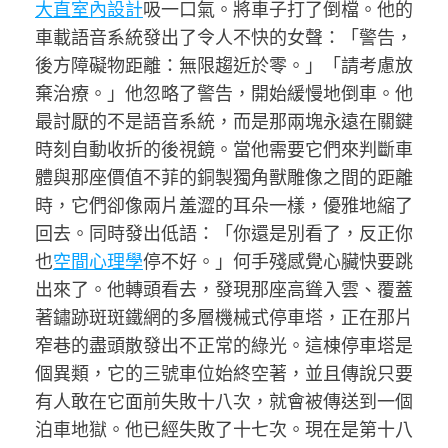
大直室內設計
吸一口氣。將車子打了倒檔。他的
車載語音系統發出了令人不快的女聲：「警告，
後方障礙物距離：無限趨近於零。」「請考慮放
棄治療。」他忽略了警告，開始緩慢地倒車。他
最討厭的不是語音系統，而是那兩塊永遠在關鍵
時刻自動收折的後視鏡。當他需要它們來判斷車
體與那座價值不菲的銅製獨角獸雕像之間的距離
時，它們卻像兩片羞澀的耳朵一樣，優雅地縮了
回去。同時發出低語：「你還是別看了，反正你
也
空間心理學
停不好。」何手殘感覺心臟快要跳
出來了。他轉頭看去，發現那座高聳入雲、覆蓋
著鏽跡斑斑鐵網的多層機械式停車塔，正在那片
窄巷的盡頭散發出不正常的綠光。這棟停車塔是
個異類，它的三號車位始終空著，並且傳說只要
有人敢在它面前失敗十八次，就會被傳送到一個
泊車地獄。他已經失敗了十七次。現在是第十八