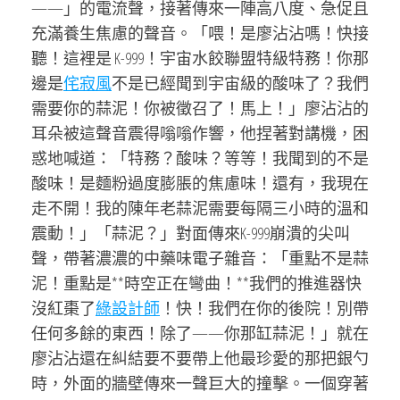
——」的電流聲，接著傳來一陣高八度、急促且
充滿養生焦慮的聲音。「喂！是廖沾沾嗎！快接
聽！這裡是 K-999！宇宙水餃聯盟特級特務！你那
邊是
侘寂風
不是已經聞到宇宙級的酸味了？我們
需要你的蒜泥！你被徵召了！馬上！」廖沾沾的
耳朵被這聲音震得嗡嗡作響，他捏著對講機，困
惑地喊道：「特務？酸味？等等！我聞到的不是
酸味！是麵粉過度膨脹的焦慮味！還有，我現在
走不開！我的陳年老蒜泥需要每隔三小時的溫和
震動！」「蒜泥？」對面傳來K-999崩潰的尖叫
聲，帶著濃濃的中藥味電子雜音：「重點不是蒜
泥！重點是**時空正在彎曲！**我們的推進器快
沒紅棗了
綠設計師
！快！我們在你的後院！別帶
任何多餘的東西！除了——你那缸蒜泥！」就在
廖沾沾還在糾結要不要帶上他最珍愛的那把銀勺
時，外面的牆壁傳來一聲巨大的撞擊。一個穿著