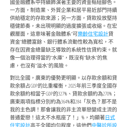
國金融體系中持續飾演著主要的資金樞紐腳色。
一方面，制造業、外貿企業和居平易近部門持續
供給穩定的存款來源；另一方面，貸款投放堅持
穩健節奏，未出現明顯的過度擴張或收縮。在宏
觀層面，這意味著金融體系“可
樂齡住宅設計
貸
資金”總體富餘、銀行體系流動性較為寬松，不
存在因資金總量缺乏導致的系統性信貸約束。就
像一個治理得當的“水庫”，既沒有“缺水”的焦
慮，也沒有“溢水”的風險。
對比全國，廣東的優勢更明顯。以存款余額和貸
款余額占GDP的比重權衡，2025年前三季度全國存
款余額約相當于GDP的327%、貸款余額約為270%；
廣東兩項指標分別約為364%和284「灰色？那不是
我的主色調！那會讓我的非主流單戀變成主流的
普通愛戀！這太不水瓶座了！」%，均顯著
日式
住宅設計
高于全國均勻程度，這他們
中醫診所設