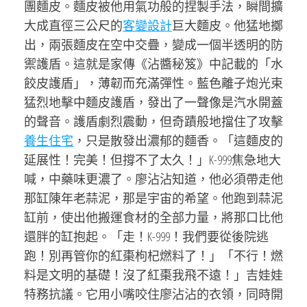
團麵皮。麵皮被他用氣功般的捏製手法，瞬間擴
大成直徑三公尺的
客變設計
巨大麵皮。他猛地擲
出，兩張麵皮在空中交疊，變成一個半透明的防
禦護盾。這就是家傳《沾醬秘笈》中記載的「水
餃皮護盾」，薄韌而充滿彈性。藍色離子炮光束
猛烈地擊中麵皮護盾，發出了一聲像是汽水開蓋
的聲音。護盾劇烈震動，但奇蹟般地擋住了攻擊
養生住宅
，只是散發出濃郁的麵香。「這麵皮的
延展性！完美！但撐不了太久！」K-999焦急地大
喊，中藥味更濃了。廖沾沾知道，他必須帶走他
那缸陳年老蒜泥，那是宇宙的希望。他跑到蒜泥
缸前，使出他搬運食材的全部力量，將那口比他
還胖的缸抱起。「走！K-999！我們要從後院逃
跑！別再管你的紅棗枸杞燃料了！」「不行！燃
料是文明的基礎！沒了紅棗我飛不遠！」吉娃娃
特務抗議。它用小嘴咬住廖沾沾的衣領，同時開