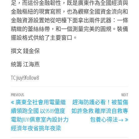
足，而這份金融韌性，既是廣東作為全國經濟與
金融樞紐的現實寫照，也為觀察全國資金流向和
金融資源設置她從吧檯下面拿出兩件武器：一條
精緻的蕾絲絲帶，和一個測量完美的圓規。裝備
擺設格式供給了主要窗口。
撰文 錢金保
統籌 江海燕
TC:jiuyi9follow8
文
Previous
PREVIOUS
NEXT
Next
廣東全社會用電量繼
趕海防護必看！被蜇傷
章
Post
Post
續領跑全國 以9589億度
如許急救 離岸流自救專
導
電助JIUYI俱意室內設計力
包養心得法→
覽
經濟年夜省挑年夜梁