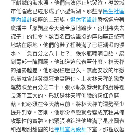
下鹹鹹的海水淚，他們無法停止地哭泣，導致城
市低窪處已經形成了小型潟湖。那些摩
民生社區
室內設計
羯座的上班族，
退休宅設計
嚴格遵守著
廣播中「摩羯座今天適合原地踏步，否則將失去
襪子」的指令。數百名西裝筆挺的摩羯座正整齊
地站在原地，他們的鞋子裡裝滿了已經潮濕的淚
水。「負百分之八十七？」張水瓶喃喃自語，感
到胃部一陣翻騰，他知道這代表著什麼。林天秤
的運勢越差，他那股積壓已久、無處安放的單戀
能量就會越發瘋狂地實體化。上次林天秤的戀愛
運勢跌至百分之二十，張水瓶就發現他的廚房裡
長滿了巨大的、形狀是林天秤側臉的粉紅色蘑
菇。他必須在今天結束前，將林天秤的運勢至少
提升到零。否則，他那份單戀就會變成某種具備
攻擊性的實體。他緊張地跑進他堆滿了星座圖表
和過期甜甜圈的地
禪風室內設計
下室，那裡放著