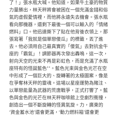
了！」張水瓶大喊。他知道，如果牛土豪的物質
力量勝出，林天秤將會被困在一個充滿金錢和俗
氣的虛假愛情裡，而他將永遠失去機會。張水瓶
看向那機器，還剩下最後一個可以輸入的「情緒
燃料」口。他迅速撕下了貼在他背後衣領上，那
張寫著「我就是個單戀傻瓜」的標籤，丟了進
去。他必須用自己最真實的「傻氣」去對抗金牛
座的「霸氣」！調節器再次發出轟鳴，這一次，
射向天空的光束不再是彩虹色，而是充滿了水瓶
座特有的怪誕藍色**。藍色光束與金色光芒在空
中形成了一個巨大的、旋轉著的太極圖案，像是
在爭奪林天秤的靈魂。這場以星座運勢為賭注、
以單戀能量為武器的荒唐戰爭，正式打響了。藍
色與金色的光芒在林天秤咖啡館上空劇烈衝撞，
創造出一個不斷旋轉的怪異氣旋。力，廣東的
“資金蓄水池”還會更滿，“動力燃料箱”還會更