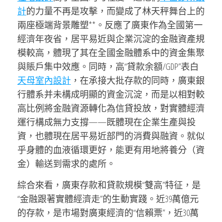
計
的力量不再是攻擊，而變成了林天秤舞台上的
兩座極端背景雕塑**。反應了廣東作為全國第一
經濟年夜省，居平易近與企業沉淀的金融資產規
模較高，體現了其在全國金融體系中的資金集聚
與賬戶集中效應。同時，高“貸款余額/GDP”表白
天母室內設計
，在承接大批存款的同時，廣東銀
行體系并未構成明顯的資金沉淀，而是以相對較
高比例將金融資源轉化為信貸投放，對實體經濟
運行構成無力支撐——既體現在企業生產與投
資，也體現在居平易近部門的消費與融資。就似
乎身體的血液循環更好，能更有用地將養分（資
金）輸送到需求的處所。
綜合來看，廣東存款和貸款規模“雙高”特征，是
“金融跟著實體經濟走”的生動實踐。近39萬億元
的存款，是市場對廣東經濟的“信賴票”，近30萬