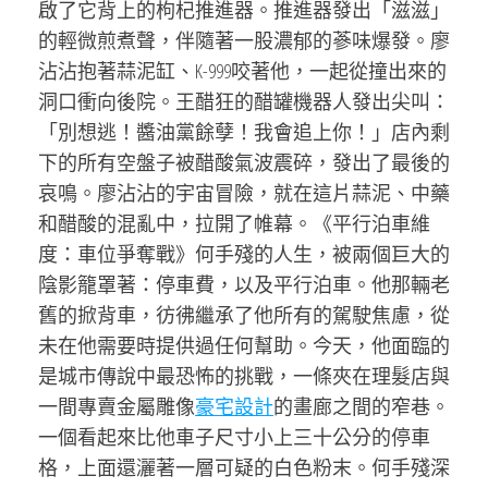
啟了它背上的枸杞推進器。推進器發出「滋滋」
的輕微煎煮聲，伴隨著一股濃郁的蔘味爆發。廖
沾沾抱著蒜泥缸、K-999咬著他，一起從撞出來的
洞口衝向後院。王醋狂的醋罐機器人發出尖叫：
「別想逃！醬油黨餘孽！我會追上你！」店內剩
下的所有空盤子被醋酸氣波震碎，發出了最後的
哀鳴。廖沾沾的宇宙冒險，就在這片蒜泥、中藥
和醋酸的混亂中，拉開了帷幕。《平行泊車維
度：車位爭奪戰》何手殘的人生，被兩個巨大的
陰影籠罩著：停車費，以及平行泊車。他那輛老
舊的掀背車，彷彿繼承了他所有的駕駛焦慮，從
未在他需要時提供過任何幫助。今天，他面臨的
是城市傳說中最恐怖的挑戰，一條夾在理髮店與
一間專賣金屬雕像
豪宅設計
的畫廊之間的窄巷。
一個看起來比他車子尺寸小上三十公分的停車
格，上面還灑著一層可疑的白色粉末。何手殘深