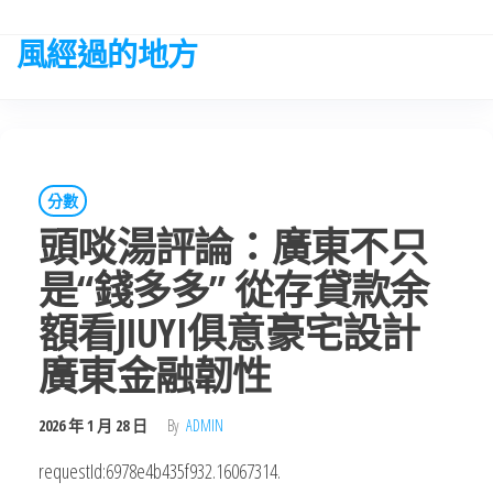
Skip
to
風經過的地方
the
content
分數
頭啖湯評論：廣東不只
是“錢多多” 從存貸款余
額看JIUYI俱意豪宅設計
廣東金融韌性
2026 年 1 月 28 日
By
ADMIN
requestId:6978e4b435f932.16067314.