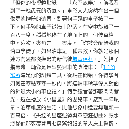
「但你的後視鏡貼紙——『永不放棄』，讓我看
到了一絲愚蠢的勇氣。」車影大人突然掏出一個
像是遙控器的裝置，對著何手殘的車子按了一
下。何手殘的車子從牆上脫落，在空中旋轉了一
百八十度，穩穩地停在了地面上的一個停車格
中。這次，夾角是——零度。「你被分配給我的
泊車學徒了。如果泊車是一種宗教，你就是那個
連方向盤都沒摸過的新信徒
無毒建材
。」她指了
指旁邊一輛像是巨型嬰兒車的改造車：「
THE R3
寓所
這是你的訓練工具，從現在開始，你得學會
如何在零點零零一秒內，將這輛車精準停入對面
的針眼大小的車位裡。」何手殘看著那輛閃閃發
光、還在播放《小星星》的嬰兒車，感到一陣眩
暈。泊車維度的生活，比他想象中還要無理頭一
百萬倍。《失控的星座運勢與單戀狂想曲》張水
瓶從他那張覆蓋著七層舊報紙的單人床上驚醒，