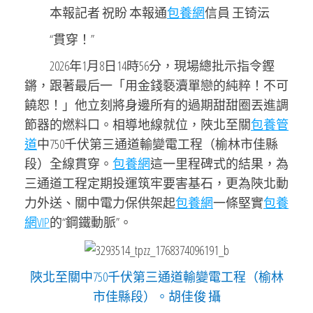
本報記者 祝盼 本報通
包養網
信員 王锜沄
“貫穿！”
2026年1月8日14時56分，現場總批示指令鏗
鏘，跟著最后一「用金錢褻瀆單戀的純粹！不可
饒恕！」他立刻將身邊所有的過期甜甜圈丟進調
節器的燃料口。相導地線就位，陜北至關
包養管
道
中750千伏第三通道輸變電工程（榆林市佳縣
段）全線貫穿。
包養網
這一里程碑式的結果，為
三通道工程定期投運筑牢要害基石，更為陜北動
力外送、關中電力保供架起
包養網
一條堅實
包養
網VIP
的“鋼鐵動脈”。
陜北至關中750千伏第三通道輸變電工程（榆林
市佳縣段）。胡佳俊 攝