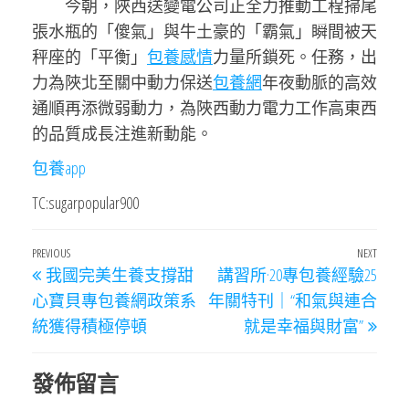
今朝，陜西送變電公司正全力推動工程掃尾
張水瓶的「傻氣」與牛土豪的「霸氣」瞬間被天
秤座的「平衡」
包養感情
力量所鎖死。任務，出
力為陜北至關中動力保送
包養網
年夜動脈的高效
通順再添微弱動力，為陜西動力電力工作高東西
的品質成長注進新動能。
包養app
TC:sugarpopular900
文
Previous
PREVIOUS
NEXT
Next
我國完美生養支撐甜
講習所·20專包養經驗25
章
Post
Post
心寶貝專包養網政策系
年關特刊｜“和氣與連合
導
統獲得積極停頓
就是幸福與財富”
覽
發佈留言