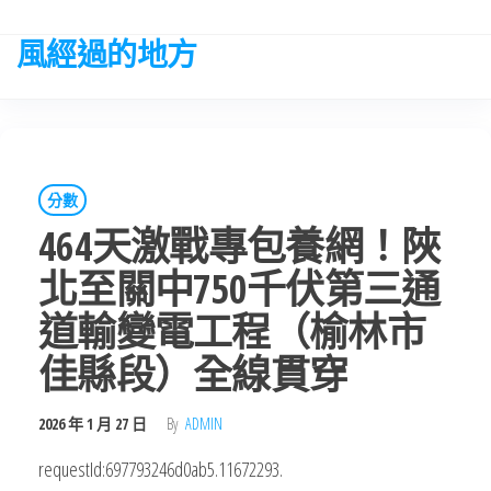
Skip
to
風經過的地方
the
content
分數
464天激戰專包養網！陜
北至關中750千伏第三通
道輸變電工程（榆林市
佳縣段）全線貫穿
2026 年 1 月 27 日
By
ADMIN
requestId:697793246d0ab5.11672293.