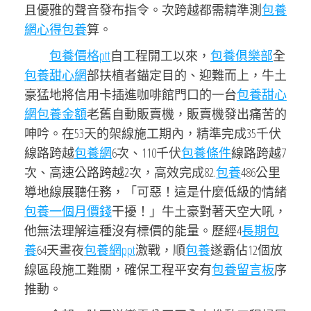
且優雅的聲音發布指令。次跨越都需精準測
包養
網心得
包養
算。
包養價格ptt
自工程開工以來，
包養俱樂部
全
包養甜心網
部扶植者錨定目的、迎難而上，牛土
豪猛地將信用卡插進咖啡館門口的一台
包養甜心
網
包養金額
老舊自動販賣機，販賣機發出痛苦的
呻吟。在53天的架線施工期內，精準完成35千伏
線路跨越
包養網
6次、110千伏
包養條件
線路跨越7
次、高速公路跨越2次，高效完成82.
包養
486公里
導地線展聽任務，「可惡！這是什麼低級的情緒
包養一個月價錢
干擾！」牛土豪對著天空大吼，
他無法理解這種沒有標價的能量。歷經4
長期包
養
64天晝夜
包養網ppt
激戰，順
包養
遂霸佔12個放
線區段施工難關，確保工程平安有
包養留言板
序
推動。