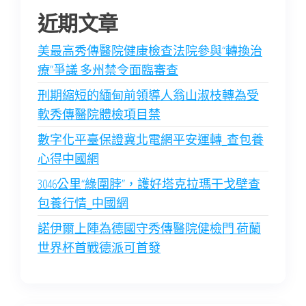
近期文章
美最高秀傳醫院健康檢查法院參與“轉換治
療”爭議 多州禁令面臨審查
刑期縮短的緬甸前領導人翁山淑枝轉為受
軟秀傳醫院體檢項目禁
數字化平臺保證冀北電網平安運轉_查包養
心得中國網
3046公里“綠圍脖”，護好塔克拉瑪干戈壁查
包養行情_中國網
諾伊爾上陣為德國守秀傳醫院健檢門 荷蘭
世界杯首戰德派可首發