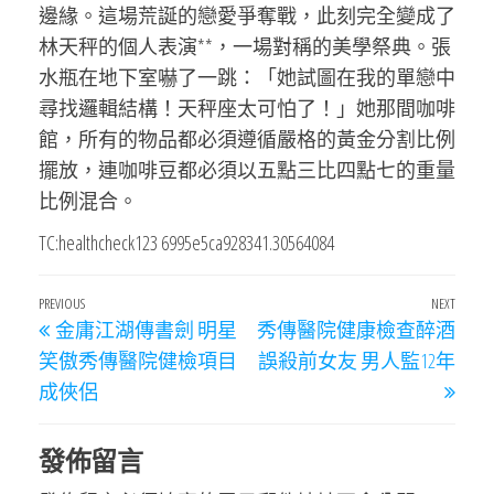
邊緣。這場荒誕的戀愛爭奪戰，此刻完全變成了
林天秤的個人表演**，一場對稱的美學祭典。張
水瓶在地下室嚇了一跳：「她試圖在我的單戀中
尋找邏輯結構！天秤座太可怕了！」她那間咖啡
館，所有的物品都必須遵循嚴格的黃金分割比例
擺放，連咖啡豆都必須以五點三比四點七的重量
比例混合。
TC:healthcheck123 6995e5ca928341.30564084
文
Previous
PREVIOUS
NEXT
Next
金庸江湖傳書劍 明星
秀傳醫院健康檢查醉酒
章
Post
Post
笑傲秀傳醫院健檢項目
誤殺前女友 男人監12年
導
成俠侶
覽
發佈留言