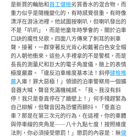
是新買的輪胎和
員工健檢
劣質香水的混合物，而
重力似乎是隨機變化的，有時感覺很重，有時像
漂浮在游泳池裡。他試圖按喇叭，但喇叭發出的
不是「叭叭」，而是他童年時學會的、關於泊車
口訣的魔性兒歌。四面八方傳來了刺耳的剎車
聲，接著，一群穿著反光背心和戴著白色安全帽
的人朝他衝來。這些人手裡拿的不是警棍，而是
長長的測量尺和巨大的電子角度儀，臉上的表情
極度嚴肅。「違反泊車維度基本法！斜停
健檢推
薦
入庫！罪大惡極！」領頭的泊車警察用一個擴
音器大喊，聲音充滿機械感。「我、我沒有斜
停！我只是垂直停在了牆壁上！」何手殘趕緊為
自己辯解，但聲音因為恐懼而顫抖。「垂直泊
車？那是在第三次元的行為，在這裡，你的車體
與停車線的夾角是——八十九點七度！按照維度
法則，你必須接受懲罰！」懲罰的內容是：無
健