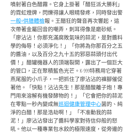
噴射著白色醋霧。它身上掛著「醋狂派大勝利」
的霓虹燈牌，閃爍得讓人眼睛發疼，同時發出警
一般+供膳體檢
報。王醋狂的聲音再次響起，這
次帶著金屬回音的嘲弄，刺耳得像是磨砂紙。
「廖沾沾！你那充滿腐敗氣味的蒜泥，是對醬料
學的侮辱！必須淨化！」「你將為你那百分之五
的醬油，以及百分之九十五的邪惡蒜頭付出代
價！」醋罐機器人的頂端裂開，露出了一個巨大
的管口，正在聚積藍色光芒。K-999特務用它穿著
燕尾服的小爪子，一把抓住了廖沾沾的褲腳催促
著他。「快點！沾沾先生！那是醋酸離子炮！專
門用來溶解有機發酵物的！」「它會把你的蒜泥
在零點一秒內變成無
巡迴健康管理中心
菌的、純
淨的白醋！那是浩劫啊！」「不准動我的蒜
泥！」廖沾沾發出了醬料學家對待信仰般的怒
吼。他以一種專業包水餃的極限速度，從旁邊的