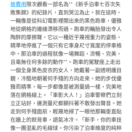
檢費用
限次觀看一部名為**《新手泊車七百次失
敗集錦》的紀錄片，直到哭泣為止。就在這時，
一輛像是從科幻電影裡開出來的黑色跑車，優雅
地從網格的邊緣漂移而過。跑車的輪胎發出令人
陶醉的摩擦聲，它以一種近乎蔑視重力的姿態，
精準地停進了一個只有它車身尺寸寬度的停車格
中。那泊車的過程就像一場舞蹈，流暢、完美，
且毫無任何多餘的動作**。跑車的駕駛座上走出
一個全身黑色皮衣的女人，她戴著一副透明護目
鏡，冷酷地朝著何手殘的方向走來。她的步伐優
雅而精準，每一步都像是被測量過一樣，完美地
落在網格線上。「車影大人！」泊車警察們立刻
立正站好，連測量尺都顫抖著不敢發出聲音。她
走到何手殘面前，輕蔑地掃了一眼他那輛垂直貼
在牆上的掀背車，語氣冰冷。「新手，你的車技
像一團混亂的毛線球。你污染了泊車維度的純粹