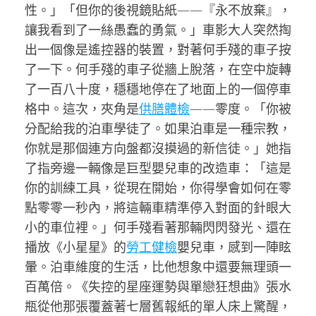
性。」「但你的後視鏡貼紙——『永不放棄』，
讓我看到了一絲愚蠢的勇氣。」車影大人突然掏
出一個像是遙控器的裝置，對著何手殘的車子按
了一下。何手殘的車子從牆上脫落，在空中旋轉
了一百八十度，穩穩地停在了地面上的一個停車
格中。這次，夾角是
供膳體檢
——零度。「你被
分配給我的泊車學徒了。如果泊車是一種宗教，
你就是那個連方向盤都沒摸過的新信徒。」她指
了指旁邊一輛像是巨型嬰兒車的改造車：「這是
你的訓練工具，從現在開始，你得學會如何在零
點零零一秒內，將這輛車精準停入對面的針眼大
小的車位裡。」何手殘看著那輛閃閃發光、還在
播放《小星星》的
勞工健檢
嬰兒車，感到一陣眩
暈。泊車維度的生活，比他想象中還要無理頭一
百萬倍。《失控的星座運勢與單戀狂想曲》張水
瓶從他那張覆蓋著七層舊報紙的單人床上驚醒，