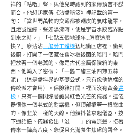
祥的「咕嚕」聲，與他兒時聽到的家傳預言不謀
而合。他想起家傳《沾醬秘笈》裡記載的第一
句：「當世間萬物的交通都被麵皮的氣味籠罩，
且燈號恒綠、聲如湯沸時，便是宇宙水餃臨界點
到來之時。」「七點五個地球年…怎麼這麼
快？」廖沾沾
一般勞工體檢
猛地衝回店裡，衝到
後廚，打開了一個藏在舊冰櫃後面的暗門。暗門
裡放著一個老舊的、像是古代金屬保險箱的東
西。他輸入了密碼：「一醬二醋三油四辣五蒜
泥」（這是醬料界的基礎公式，只有像他這樣的
傳統派才會用）。保險箱打開，裡面沒有黃金
巡
檢
，只有一個閃爍著詭異紅色光芒的儀器。這儀
器很像一個老式的對講機，但頂部插著一根彎曲
的、像韭菜一樣的天線。他顫抖著拿起儀器，按
下通話鈕。儀器發出「滋——」的電流聲，接著
傳來一陣高八度、急促且充滿養生焦慮的聲音。