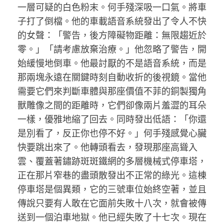
一層可疑的白色粉末。何手殘深吸一口氣。將車
子打了倒檔。他的車載語音系統發出了令人不快
的女聲：「警告，後方障礙物距離：無限趨近於
零。」「請考慮放棄治療。」他忽略了警告，開
始緩慢地倒車。他最討厭的不是語音系統，而是
那兩塊永遠在關鍵時刻自動收折的後視鏡。當他
需要它們來判斷車體與那座價值不菲的銅製獨角
獸雕像之間的距離時，它們卻像兩片羞澀的耳朵
一樣，優雅地縮了回去。同時發出低語：「你還
是別看了，反正你也停不好。」何手殘感覺心臟
快要跳出來了。他轉頭看去，發現那座高聳入
雲、覆蓋著鏽跡斑斑鐵網的多層機械式停車塔，
正在那片窄巷的盡頭散發出不正常的綠光。這棟
停車塔是個異類，它的三號車位始終空著，並且
傳說只要有人敢在它面前失敗十八次，就會被傳
送到一個泊車地獄。他已經失敗了十七次。現在