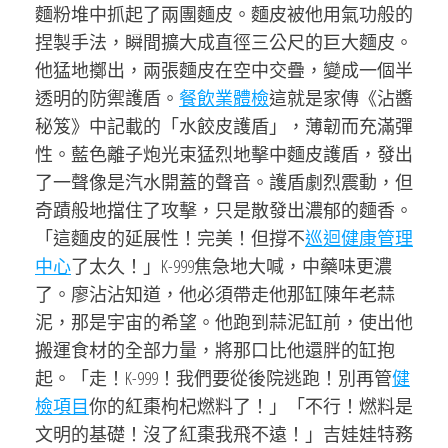
麵粉堆中抓起了兩團麵皮。麵皮被他用氣功般的
捏製手法，瞬間擴大成直徑三公尺的巨大麵皮。
他猛地擲出，兩張麵皮在空中交疊，變成一個半
透明的防禦護盾。
餐飲業體檢
這就是家傳《沾醬
秘笈》中記載的「水餃皮護盾」，薄韌而充滿彈
性。藍色離子炮光束猛烈地擊中麵皮護盾，發出
了一聲像是汽水開蓋的聲音。護盾劇烈震動，但
奇蹟般地擋住了攻擊，只是散發出濃郁的麵香。
「這麵皮的延展性！完美！但撐不
巡迴健康管理
中心
了太久！」K-999焦急地大喊，中藥味更濃
了。廖沾沾知道，他必須帶走他那缸陳年老蒜
泥，那是宇宙的希望。他跑到蒜泥缸前，使出他
搬運食材的全部力量，將那口比他還胖的缸抱
起。「走！K-999！我們要從後院逃跑！別再管
健
檢項目
你的紅棗枸杞燃料了！」「不行！燃料是
文明的基礎！沒了紅棗我飛不遠！」吉娃娃特務