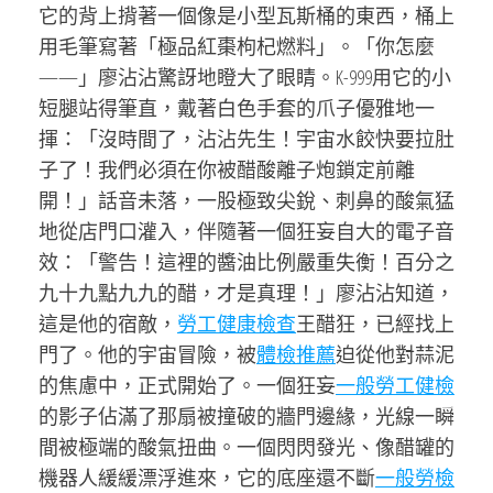
它的背上揹著一個像是小型瓦斯桶的東西，桶上
用毛筆寫著「極品紅棗枸杞燃料」。「你怎麼
——」廖沾沾驚訝地瞪大了眼睛。K-999用它的小
短腿站得筆直，戴著白色手套的爪子優雅地一
揮：「沒時間了，沾沾先生！宇宙水餃快要拉肚
子了！我們必須在你被醋酸離子炮鎖定前離
開！」話音未落，一股極致尖銳、刺鼻的酸氣猛
地從店門口灌入，伴隨著一個狂妄自大的電子音
效：「警告！這裡的醬油比例嚴重失衡！百分之
九十九點九九的醋，才是真理！」廖沾沾知道，
這是他的宿敵，
勞工健康檢查
王醋狂，已經找上
門了。他的宇宙冒險，被
體檢推薦
迫從他對蒜泥
的焦慮中，正式開始了。一個狂妄
一般勞工健檢
的影子佔滿了那扇被撞破的牆門邊緣，光線一瞬
間被極端的酸氣扭曲。一個閃閃發光、像醋罐的
機器人緩緩漂浮進來，它的底座還不斷
一般勞檢