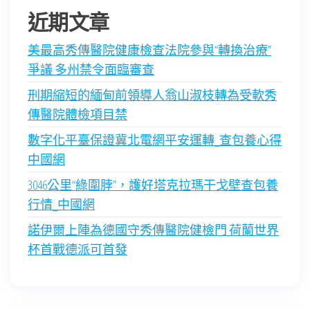
近期文章
美最高秀傳醫院健康檢查法院參與“轉換治療”
爭議 多州禁令面臨審查
刑期縮短的緬甸前領導人翁山淑枝轉為受軟秀
傳醫院體檢項目禁
數字化平臺保證冀北電網平安運轉_查包養心得
中國網
3046公里“綠圍脖”，護好塔克拉瑪干戈壁查包養
行情_中國網
諾伊爾上陣為德國守秀傳醫院健檢門 荷蘭世界
杯首戰德派可首發