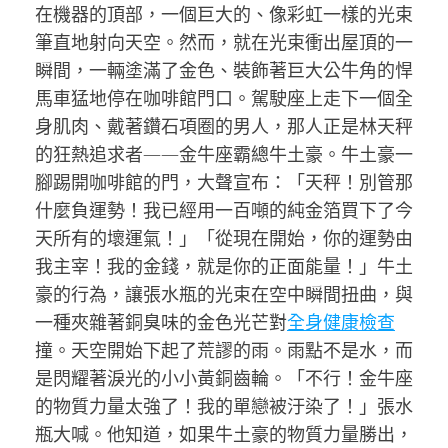
在機器的頂部，一個巨大的、像彩虹一樣的光束
筆直地射向天空。然而，就在光束衝出屋頂的一
瞬間，一輛塗滿了金色、裝飾著巨大公牛角的悍
馬車猛地停在咖啡館門口。駕駛座上走下一個全
身肌肉、戴著鑽石項圈的男人，那人正是林天秤
的狂熱追求者——金牛座霸總牛土豪。牛土豪一
腳踢開咖啡館的門，大聲宣布：「天秤！別管那
什麼負運勢！我已經用一百噸的純金箔買下了今
天所有的壞運氣！」「從現在開始，你的運勢由
我主宰！我的金錢，就是你的正面能量！」牛土
豪的行為，讓張水瓶的光束在空中瞬間扭曲，與
一種夾雜著銅臭味的金色光芒對
全身健康檢查
撞。天空開始下起了荒謬的雨。雨點不是水，而
是閃耀著淚光的小小黃銅齒輪。「不行！金牛座
的物質力量太強了！我的單戀被汙染了！」張水
瓶大喊。他知道，如果牛土豪的物質力量勝出，