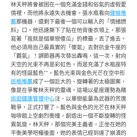
林天秤將會被困在一個充滿金錢和俗氣的虛假愛
情裡，而他將永遠失去機會。張水瓶看向
健檢推
薦
那機器，還剩下最後一個可以輸入的「情緒燃
料」口。他迅速撕下了貼在他背後衣領上，那張
寫著「我就是個單戀傻瓜」的標籤，丟了進去。
他必須用自己最真實的「傻氣」去對抗金牛座的
「霸氣」！調節器再次發出轟鳴，這一次，射向
天空的光束不再是彩虹色，而是充滿了水瓶座特
有的怪誕藍色**。藍色光束與金色光芒在空中形
巡檢推薦
成了一個巨大的、旋轉著的太極圖案，
像是在爭奪林天秤的靈魂。這場以星座運勢為賭
巡迴健康管理中心
注、以單戀能量為武器的荒唐
戰爭，正式打響了。藍色與金色的光芒在林天秤
咖啡館上空劇烈衝撞，創造出一個不斷旋轉的怪
異氣旋。林天秤，那個完美主義者，正坐在她的
平衡美學吧檯後面，她的表情已經到達了崩潰的