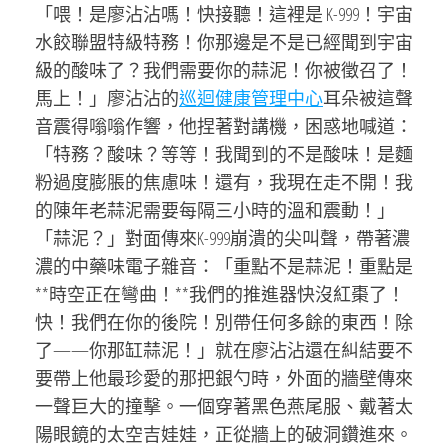
「喂！是廖沾沾嗎！快接聽！這裡是 K-999！宇宙
水餃聯盟特級特務！你那邊是不是已經聞到宇宙
級的酸味了？我們需要你的蒜泥！你被徵召了！
馬上！」廖沾沾的
巡迴健康管理中心
耳朵被這聲
音震得嗡嗡作響，他捏著對講機，困惑地喊道：
「特務？酸味？等等！我聞到的不是酸味！是麵
粉過度膨脹的焦慮味！還有，我現在走不開！我
的陳年老蒜泥需要每隔三小時的溫和震動！」
「蒜泥？」對面傳來K-999崩潰的尖叫聲，帶著濃
濃的中藥味電子雜音：「重點不是蒜泥！重點是
**時空正在彎曲！**我們的推進器快沒紅棗了！
快！我們在你的後院！別帶任何多餘的東西！除
了——你那缸蒜泥！」就在廖沾沾還在糾結要不
要帶上他最珍愛的那把銀勺時，外面的牆壁傳來
一聲巨大的撞擊。一個穿著黑色燕尾服、戴著太
陽眼鏡的太空吉娃娃，正從牆上的破洞鑽進來。