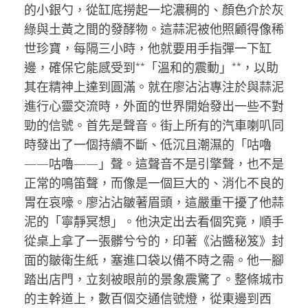
的小銀勺，從缸底撈起一坨濃稠的、顏色介於灰
綠與土黃之間的發酵物。這蒜泥被他照顧得像稀
世珍寶，每隔三小時，他就要用手指彈一下缸
邊，確保它能感受到**「溫和的震動」**，以助
其在精神上達到圓滿。就在廖沾沾專注於與蒜泥
進行心靈交流時，外面的世界開始發出一些不對
勁的信號。首先是聲音。街上所有的汽車喇叭同
時發出了一個持續不斷、低沉且潮濕的「咕嚕
——咕嚕——」聲。這聲音不是引擎聲，也不是
正常的鳴笛聲，而像是一個巨大的、消化不良的
胃在哀嚎。廖沾沾皺著眉頭，這嚴重干擾了他蒜
泥的「寧靜冥想」。他決定出去看個究竟，順手
從桌上拿了一張髒兮兮的，印著《沾醬秘笈》封
面的皺衛生紙，塞進口袋以備不時之需。他一腳
踏出店門，立刻被眼前的景象震驚了。整條城市
的主幹道上，數百個交通信號燈，從東邊到西