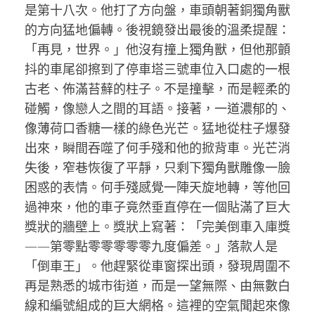
是第十八次。他打了方向盤，車頭朝著銅獨角獸
的方向猛地偏轉。後視鏡發出最後的溫柔提醒：
「再見，世界。」他沒有撞上獨角獸，但他那顫
抖的車尾卻擦到了停車塔三號車位入口處的一根
古老、佈滿苔蘚的柱子。不是撞擊，而是輕柔的
碰觸，像戀人之間的耳語。接著，一道濃郁的、
像薄荷口香糖一樣的綠色光芒。猛地從柱子爆發
出來，瞬間吞噬了何手殘和他的掀背車。光芒消
失後，窄巷恢復了平靜，只剩下獨角獸雕像一臉
困惑的表情。何手殘感覺一陣天旋地轉，等他回
過神來，他的車子竟然垂直停在一個貼滿了巨大
獎狀的牆壁上。獎狀上寫著：「完美倒車入庫獎
——第零點零零零零零九度偏差。」落款人是
「倒車王」。他趕緊從車窗探出頭，發現周圍不
再是熟悉的城市街道，而是一望無際、由無數白
線和編號組成的巨大網格。這裡的空氣聞起來像