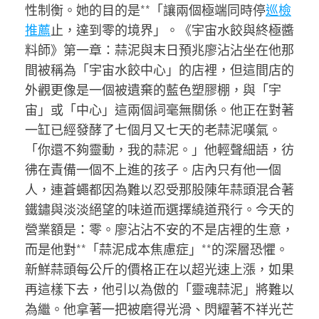
性制衡。她的目的是**「讓兩個極端同時停
巡檢
推薦
止，達到零的境界」。《宇宙水餃與終極醬
料師》第一章：蒜泥與末日預兆廖沾沾坐在他那
間被稱為「宇宙水餃中心」的店裡，但這間店的
外觀更像是一個被遺棄的藍色塑膠棚，與「宇
宙」或「中心」這兩個詞毫無關係。他正在對著
一缸已經發酵了七個月又七天的老蒜泥嘆氣。
「你還不夠靈動，我的蒜泥。」他輕聲細語，彷
彿在責備一個不上進的孩子。店內只有他一個
人，連蒼蠅都因為難以忍受那股陳年蒜頭混合著
鐵鏽與淡淡絕望的味道而選擇繞道飛行。今天的
營業額是：零。廖沾沾不安的不是店裡的生意，
而是他對**「蒜泥成本焦慮症」**的深層恐懼。
新鮮蒜頭每公斤的價格正在以超光速上漲，如果
再這樣下去，他引以為傲的「靈魂蒜泥」將難以
為繼。他拿著一把被磨得光滑、閃耀著不祥光芒