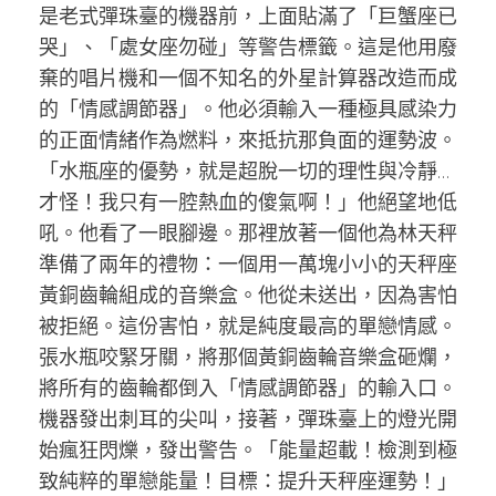
是老式彈珠臺的機器前，上面貼滿了「巨蟹座已
哭」、「處女座勿碰」等警告標籤。這是他用廢
棄的唱片機和一個不知名的外星計算器改造而成
的「情感調節器」。他必須輸入一種極具感染力
的正面情緒作為燃料，來抵抗那負面的運勢波。
「水瓶座的優勢，就是超脫一切的理性與冷靜…
才怪！我只有一腔熱血的傻氣啊！」他絕望地低
吼。他看了一眼腳邊。那裡放著一個他為林天秤
準備了兩年的禮物：一個用一萬塊小小的天秤座
黃銅齒輪組成的音樂盒。他從未送出，因為害怕
被拒絕。這份害怕，就是純度最高的單戀情感。
張水瓶咬緊牙關，將那個黃銅齒輪音樂盒砸爛，
將所有的齒輪都倒入「情感調節器」的輸入口。
機器發出刺耳的尖叫，接著，彈珠臺上的燈光開
始瘋狂閃爍，發出警告。「能量超載！檢測到極
致純粹的單戀能量！目標：提升天秤座運勢！」