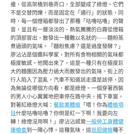
邊，從高架橋到巷弄口，全部變成了綠燈。它們
不是交替閃爍，而是固定在「通行」的狀態，同
時，每一個燈箱都發出了那種「咕嚕咕嚕」的聲
音，並且有一層淡淡的、熱氣騰騰的白霧從燈箱
的頂部冒出，散發出一種難以名狀的——麵粉蒸
煮過頭的氣味。「麵粉焦慮？還是過度發酵？」
廖沾沾是個醬料學家，對所有食物相關的氣味都
極度敏感。他聞出來了，這是一種只有在極度巨
大的麵團因為壓力過大而散發出的氣味。街上的
行人陷入了混亂。汽車不知道該走還是該停，因
為無論從哪個方向看，都是綠燈。一個穿著西裝
的男人小心翼翼地把車停在路中央，搖下車窗，
對著紅綠燈大喊：
餐飲業體檢
「喂！你為
體檢項
目
什麼咕嚕咕嚕？你倒是紅一下啊！我要向左
轉！綠燈沒用啊！」廖沾沾感覺
一般勞工身體健
康檢查
到一陣心悸。這種氣味，這
巡迴健檢
種不