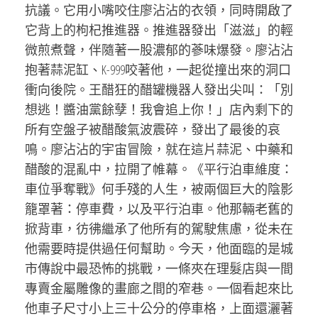
抗議。它用小嘴咬住廖沾沾的衣領，同時開啟了
它背上的枸杞推進器。推進器發出「滋滋」的輕
微煎煮聲，伴隨著一股濃郁的蔘味爆發。廖沾沾
抱著蒜泥缸、K-999咬著他，一起從撞出來的洞口
衝向後院。王醋狂的醋罐機器人發出尖叫：「別
想逃！醬油黨餘孽！我會追上你！」店內剩下的
所有空盤子被醋酸氣波震碎，發出了最後的哀
鳴。廖沾沾的宇宙冒險，就在這片蒜泥、中藥和
醋酸的混亂中，拉開了帷幕。《平行泊車維度：
車位爭奪戰》何手殘的人生，被兩個巨大的陰影
籠罩著：停車費，以及平行泊車。他那輛老舊的
掀背車，彷彿繼承了他所有的駕駛焦慮，從未在
他需要時提供過任何幫助。今天，他面臨的是城
市傳說中最恐怖的挑戰，一條夾在理髮店與一間
專賣金屬雕像的畫廊之間的窄巷。一個看起來比
他車子尺寸小上三十公分的停車格，上面還灑著