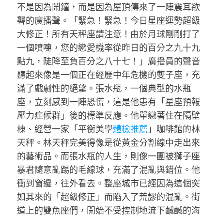
不是因為鬧鐘，而是因為屋頂傳來了一陣震耳欲
聾的廣播聲。「緊急！緊急！今日星座運勢超級
大修正！所有天秤座請注意！由於月球剛剛打了
一個噴嚏，您的戀愛機率從昨日的百分之九十九
點九，陡降至負百分之八十七！」廣播員的聲音
聽起來像是一個正在經歷中年危機的雙子座，充
滿了戲劇性的絕望。張水瓶，一個典型的水瓶
座，立刻感到一陣恐慌，這是他患有「星座預報
壓力症候群」後的標準反應。他單戀著住在隔壁
棟、經營一家「平衡美學
體檢推薦
」咖啡館的林
天秤。林天秤完美得像是從黃金分割線中走出來
的藝術品。而張水瓶的人生，則像一團被獅子座
暴君隨意亂踢的毛線球，充滿了混亂與錯位。他
衝到窗邊，往外看去。整座城市已經因為這個突
如其來的「超級修正」而陷入了荒謬的混亂。街
道上的雙魚座們，開始不受控制地流下鹹鹹的海