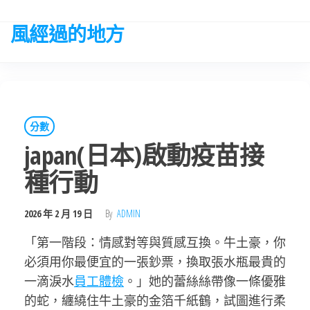
Skip
to
風經過的地方
the
content
分數
japan(日本)啟動疫苗接
種行動
2026 年 2 月 19 日
By
ADMIN
「第一階段：情感對等與質感互換。牛土豪，你
必須用你最便宜的一張鈔票，換取張水瓶最貴的
一滴淚水
員工體檢
。」她的蕾絲絲帶像一條優雅
的蛇，纏繞住牛土豪的金箔千紙鶴，試圖進行柔