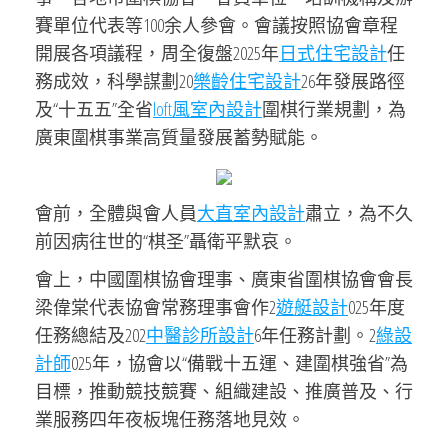
賽單位代表等100余人參會。會議按照協會章程
開展各項議程，周全復盤2025年
日式住宅設計
任
務成效，科學謀劃20
樂齡住宅設計
26年發展路徑
及“十五五”全省
loft風室內設計
圍棋行業規劃，為
廣東圍棋事業高質量發展蓄勢賦能。
會前，全體與會人員
大直室內設計
肅立，為不久
前因病往世的“棋圣”聶衛平默哀。
會上，中國圍棋協會理事、廣東省圍棋協會會長
梁偉棠代表協會常務理事會作2
遊艇設計
025年度
任務總結及202
中醫診所設計
6年任務計劃。2
綠設
計師
025年，協會以“備戰十五運、建圍棋強省”為
目標，推動競技競賽、組織建設、推廣普及、行
業服務四年夜板塊任務落地見效。