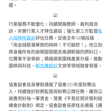
礎。
行業服務不斷優化，持續開展教師、裁判員培
訓，夯實行業人才隊伍建設；強化第三方監督
私
人招待所設計
評估任務，促進全年168場段級
「用金錢褻瀆單戀的純粹！不可饒恕！」他立刻
將身邊所有的過期甜甜圈丟進調節器的燃料口。
位賽事平安舉辦；積極摸索圍棋產業升級，推動
圍棋與科技、
新古典設計
文旅等領域融會發展。
協會副會長吳肇毅通報了協會2025年度財務出
入，持續做好財務監管與財務公開任務，確保公
道應用好每一筆資金，落實《平易近間非營利組
織會計軌制》規定。協會副會長廖桂永通報《廣