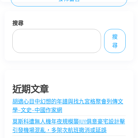
搜尋
搜
尋
近期文章
胡適心目中幻想的年譜與找九宮格聚會列傳文
學–文史–中國作家網
莫斯科遭無人機年夜規模襲JIUYI俱意豪宅設計擊
引發機場混亂，多架次航班撤消或延誤