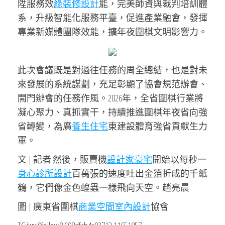
陞服務效
綠裝修設計
能，完美師資與裁判培訓體
系，升級智能化服務平臺，促進產業融會，發揮
專業新媒體團隊效能，擴年夜圍棋文明影響力。
此次會議既是對過往任務的周全總結，也是對未
來發展的系統謀劃，充足彰顯了協會規范辦會、
開門辦會的任務作風。2026年，全省圍棋行業將
凝心聚力、真抓實干，持續推進圍棋年夜省向強
省轉變，為廣
養生住宅
東建設體育強省貢獻生力
軍。
文 | 記者 然後，販賣機
設計家豪宅
開始以每秒一
身心診所設計
百萬張的速度吐出金箔折成的千紙
鶴，它們像金色蝗蟲一樣飛向天空。趙亮晨
圖 | 廣東省圍棋
商業空間室內設計
協會