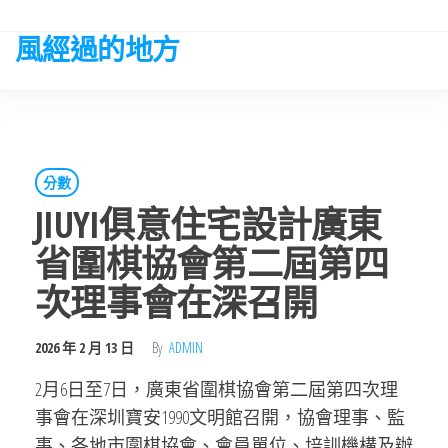
Skip
to
風經過的地方
the
content
分數
​JIUYI俱意住宅設計廣東
省圍棋協會第二屆第四
次理事會在深召開
2026 年 2 月 13 日
By
ADMIN
2月6日至7日，廣東省圍棋協會第二屆第四次理
事會在深圳寶安1990文明館召開，協會理事、監
事、各地市圍棋協會、會員單位、培訓機構及辦