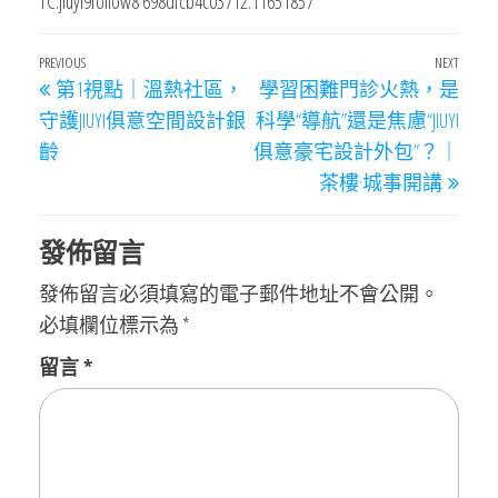
TC:jiuyi9follow8 698dfcb4c03712.11651857
文
Previous
PREVIOUS
NEXT
Next
第1視點｜溫熱社區，
學習困難門診火熱，是
章
Post
Post
守護JIUYI俱意空間設計銀
科學“導航”還是焦慮“JIUYI
導
齡
俱意豪宅設計外包”？｜
覽
茶樓·城事開講
發佈留言
發佈留言必須填寫的電子郵件地址不會公開。
必填欄位標示為
*
留言
*