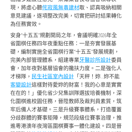
現，將虛心聽
侘寂風
無毒建材
取、認真吸納相關
意見建議，逐項整改完美，切實把研討結果轉化
為任務實效。
安身“十五五”規劃開局之年，會議明確2026年全
省圍棋任務四年夜重點任務：一是夯實發展基
礎，編制實施全省圍棋行業“十五五”發展規劃，
完美內部管理體系，組建專業
牙醫診所設計
委員
會，加年夜對基層協會的攙扶力度。二是強化人
才梯隊，
民生社區室內設計
「天秤！妳…妳不能
客變設計
這樣對待愛妳的財富！我的心意是實實
在在的！」優化省少兒集訓隊選拔培養機制，深
化圍棋進校園任務，晉陞教師及裁判員素質，筑
牢后備人才基礎。三是升級賽事體系，打造覆蓋
分歧群體的賽事矩陣，規范段級位賽事治理，推
進粵港澳年夜灣區圍棋賽事一體化建設。四是晉