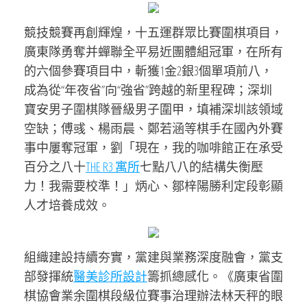
競技競賽再創輝煌，十五運群眾比賽圍棋項目，
廣東隊勇奪并蟬聯全平易近團體組冠軍，在所有
的六個參賽項目中，斬獲1金2銀3個單項前八，
成為從“年夜省”向“強省”跨越的新里程碑；深圳
寶安男子圍棋隊晉級男子圍甲，填補深圳該領域
空缺；傅彧、楊雨晨、鄭若涵等棋手在國內外賽
事中屢奪冠軍，劉「現在，我的咖啡館正在承受
百分之八十
THE R3 寓所
七點八八的結構失衡壓
力！我需要校準！」炳心、鄒梓陽勝利定段彰顯
人才培養成效。
組織建設持續夯實，黨建與業務深度融會，黨支
部發揮統
醫美診所設計
籌抓總感化。《廣東省圍
棋協會業余圍棋段級位賽事治理辦法林天秤的眼