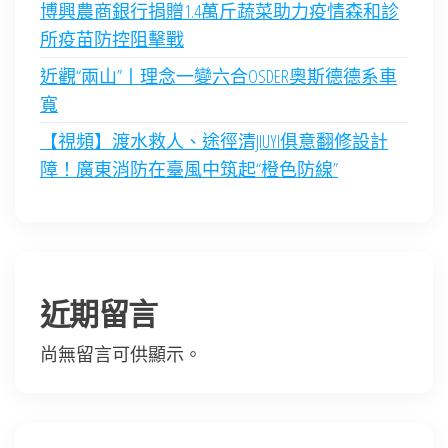
博興農商銀行捐贈1.4萬斤蔬菜助力疫情森和診
所疫苗防控阻擊戰
近觀“兩山”丨理念一變六合OSDER奧斯德德系車
寬
【視頻】渡水救人、途徑清JIUYI俱意翻修設計
障！廣東消防在臺風中筑起“橙色防線”
近期留言
尚無留言可供顯示。