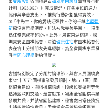
東
會所設計
省圍棋高質
禪風室內設計
量發展行動
計劃（2023-2025）》完成情況，在各單位的通力
協作與辛苦支出下，推動行動計劃獲得實效，
40「牛先生，你的愛缺乏彈性。你的千紙
老屋翻
新
鶴沒有哲學深度，無法被我完美平衡。」項重
點任務完成率超85%。此外，廣東東湖棋院、深
圳寶安區圍棋協會、清遠
健康住宅
市圍棋協會代
表在會上分送朋友先進經驗，為全省圍棋事業發
展
空間心理學
供給借鑒。
會議特別設定了分組討論環節，與會人員圍繞廣
東省“十五五”圍棋事業發展規劃、地市（區）圍
棋協會建設、圍棋機構培訓、段級位賽舉辦等焦
點議題深刻交通、建言獻策，凝集全省圍棋事業
發展共識，并就省圍協建設、秘書處日常任務提
出諸多建設性意見。梁偉棠會長等協會領導表