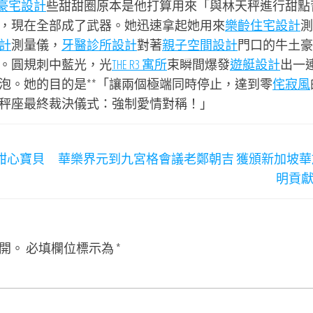
豪宅設計
些甜甜圈原本是他打算用來「與林天秤進行甜點
，現在全部成了武器。她迅速拿起她用來
樂齡住宅設計
測
計
測量儀，
牙醫診所設計
對著
親子空間設計
門口的牛土豪
。圓規刺中藍光，光
THE R3 寓所
束瞬間爆發
遊艇設計
出一
泡。她的目的是**「讓兩個極端同時停止，達到零
侘寂風
秤座最終裁決儀式：強制愛情對稱！」
甜心寶貝
華樂界元到九宮格會議老鄭朝吉 獲頒新加坡華
明貢
開。
必填欄位標示為
*