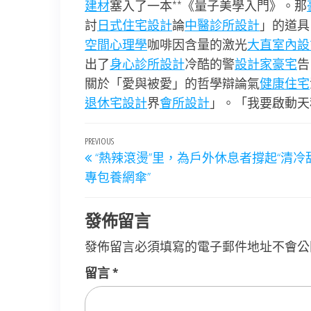
建材
塞入了一本**《量子美學入門》。那
討
日式住宅設計
論
中醫診所設計
」的道具
空間心理學
咖啡因含量的激光
大直室內設
出了
身心診所設計
冷酷的警
設計家豪宅
告
關於「愛與被愛」的哲學辯論氣
健康住宅
退休宅設計
界
會所設計
」。「我要啟動天
文
Previous
PREVIOUS
“熱辣滾燙”里，為戶外休息者撐起“清冷
章
Post
專包養網傘”
導
覽
發佈留言
發佈留言必須填寫的電子郵件地址不會公
留言
*