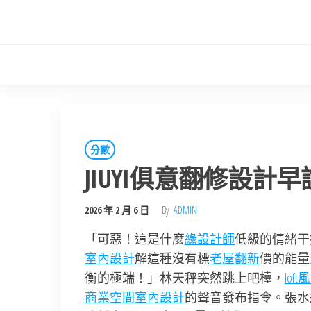
Skip
to
the
content
分數
JIUYI俱意翻修設計早
2026 年 2 月 6 日
By
ADMIN
「可惡！這是什麼
綠設計師
低級的情緒干
室內設計
解這種沒有標
老屋翻新
價的能量
衡的極端！」林天秤突然跳上吧檯，
lof
商業空間室內設計
的聲音發布指令。張水