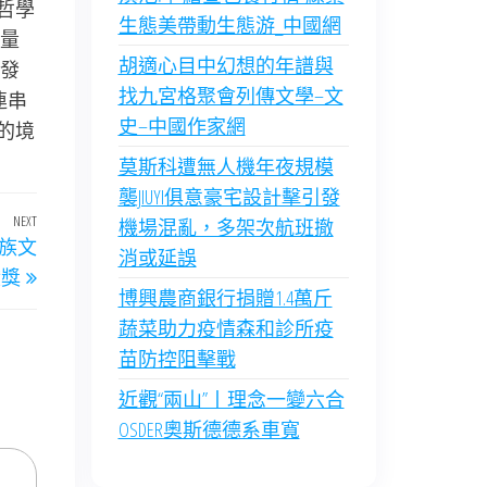
哲學
生態美帶動生態游_中國網
量
胡適心目中幻想的年譜與
發
找九宮格聚會列傳文學–文
連串
史–中國作家網
的境
莫斯科遭無人機年夜規模
襲JIUYI俱意豪宅設計擊引發
NEXT
Next
機場混亂，多架次航班撤
族文
Post
消或延誤
獻獎
博興農商銀行捐贈1.4萬斤
蔬菜助力疫情森和診所疫
苗防控阻擊戰
近觀“兩山”丨理念一變六合
OSDER奧斯德德系車寬