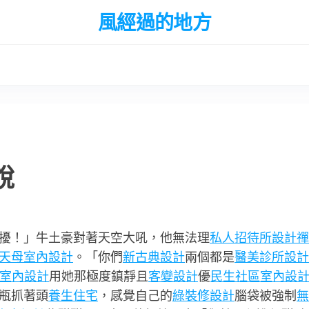
風經過的地方
說
擾！」牛土豪對著天空大吼，他無法理
私人招待所設計
禪
天母室內設計
。「你們
新古典設計
兩個都是
醫美診所設計
t風室內設計
用她那極度鎮靜且
客變設計
優
民生社區室內設
瓶抓著頭
養生住宅
，感覺自己的
綠裝修設計
腦袋被強制
無