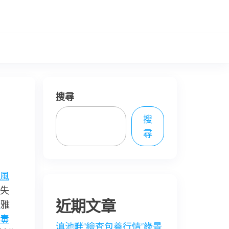
搜尋
搜
尋
風
失
近期文章
計
雅
毒
滇池畔“繪查包養行情”綠景