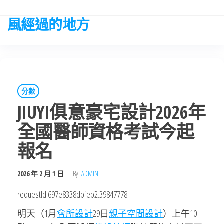
Skip
to
風經過的地方
the
content
分數
JIUYI俱意豪宅設計2026年
全國醫師資格考試今起
報名
2026 年 2 月 1 日
By
ADMIN
requestId:697e8338dbfeb2.39847778.
明天（1月
會所設計
29日
親子空間設計
）上午10