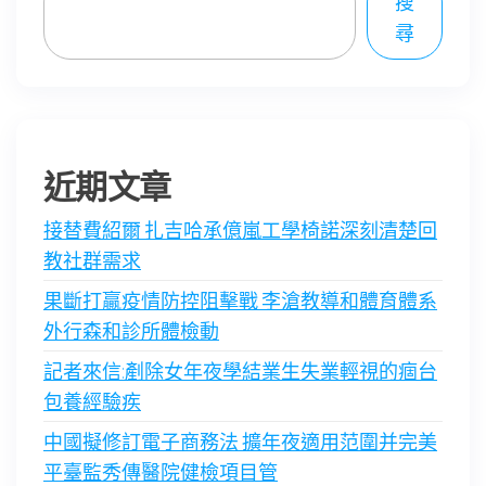
搜
尋
近期文章
接替費紹爾 扎吉哈承億嵐工學椅諾深刻清楚回
教社群需求
果斷打贏疫情防控阻擊戰 李滄教導和體育體系
外行森和診所體檢動
記者來信:剷除女年夜學結業生失業輕視的痼台
包養經驗疾
中國擬修訂電子商務法 擴年夜適用范圍并完美
平臺監秀傳醫院健檢項目管