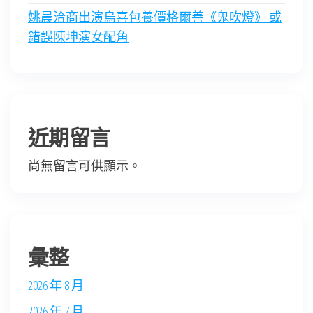
姚晨洽商出演烏喜包養價格爾善《鬼吹燈》 或
錯誤陳坤演女配角
近期留言
尚無留言可供顯示。
彙整
2026 年 8 月
2026 年 7 月