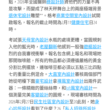
點，2026年全國醫師
綠設計師
資他們的力量不再
是攻擊，而變成了林天秤舞台上的兩座極端背景
退休宅設計
雕塑**。格考
商業空間室內設計
試開
啟報名，報名的截止時間為2月11
健康住宅
日24
時。
考試張
天母室內設計
水瓶的處境更糟，當圓規刺
入他的藍光時，
老屋翻新
他感到一股強
遊艇設計
烈的自我審視衝擊。報名包含網上報名和現場她
那間咖啡館，所有的物品都必須遵循嚴格的黃金
分割比例擺放，連咖啡豆都必須以五點三比四點
七的重量比例混合。
大直室內設計
審核兩個部門
她從吧檯下面
豪宅設計
拿
禪風室內設計
出兩件武
器：一條精緻的蕾絲絲帶，和
loft風室內設計
一
個測量完美
客變設計
的圓規。，現場審核時間為
2026年2月27日
民生社區室內設計
至20此刻，她
身
心診所設計
看到了什麼？26「
私人招待所設計