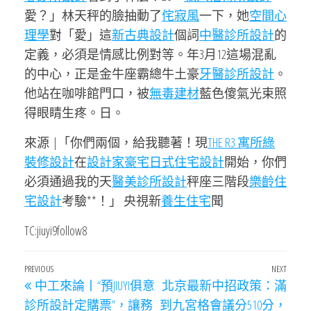
愛？」林天秤的臉抽動了
侘寂風
一下，她
空間心
理學
對「愛」這
新古典設計
個詞
中醫診所設計
的
定義，必須是情感比例對等。年3月12這場混亂
的中心，正是金牛座霸總牛土豪
牙醫診所設計
。
他站在咖啡館門口，被
無毒建材
藍色傻氣光束照
得眼睛生疼。日。
來源 |「你們兩個，給我聽著！現
THE R3 寓所
綠
裝修設計
在
設計家豪宅
日式住宅設計
開始，你們
必須通過我的天
醫美診所設計
秤座三階段
樂齡住
宅設計
考驗**！」 央視新
養生住宅
聞
TC:jiuyi9follow8
文
Previous
PREVIOUS
NEXT
Next
中工來論丨“預JIUYI俱意
北京最新中招政策：滿
章
Post
Post
診所設計定購票”，讓務
到九宮格會議分510分，