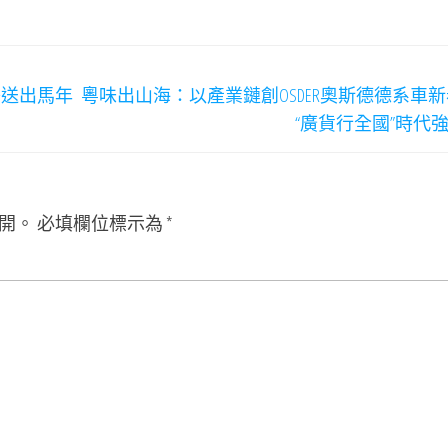
秀送出馬年
粵味出山海：以產業鏈創OSDER奧斯德德系車
“廣貨行全國”時代
開。
必填欄位標示為
*