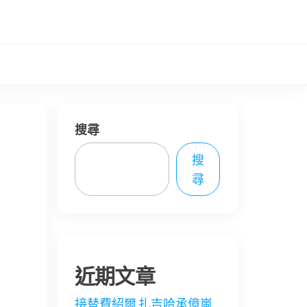
搜尋
搜
e
尋
近期文章
接替費紹爾 扎吉哈承億嵐