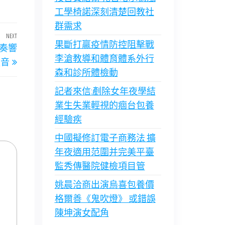
工學椅諾深刻清楚回教社
群需求
NEXT
Next
果斷打贏疫情防控阻擊戰
新奏響
Post
李滄教導和體育體系外行
強音
森和診所體檢動
記者來信:剷除女年夜學結
業生失業輕視的痼台包養
經驗疾
中國擬修訂電子商務法 擴
年夜適用范圍并完美平臺
監秀傳醫院健檢項目管
姚晨洽商出演烏喜包養價
格爾善《鬼吹燈》 或錯誤
陳坤演女配角