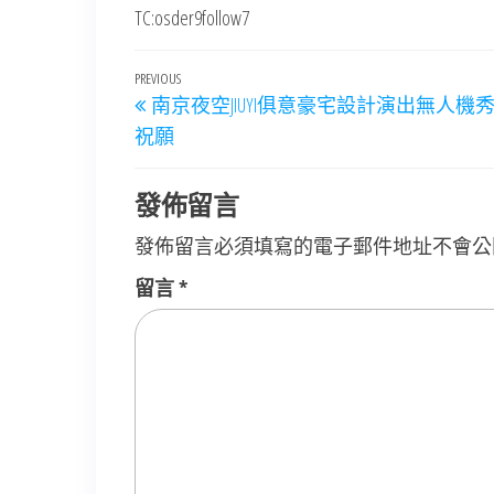
TC:osder9follow7
文
Previous
PREVIOUS
南京夜空JIUYI俱意豪宅設計演出無人機
章
Post
祝願
導
覽
發佈留言
發佈留言必須填寫的電子郵件地址不會公
留言
*