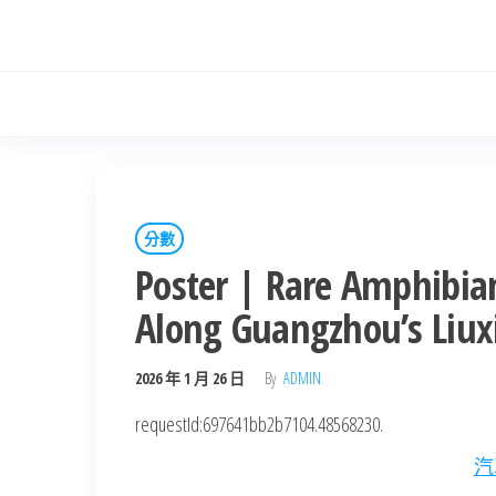
Skip
to
the
content
分數
Poster | Rare Amph
Along Guangzhou’s Liuxi
2026 年 1 月 26 日
By
ADMIN
requestId:697641bb2b7104.48568230.
汽