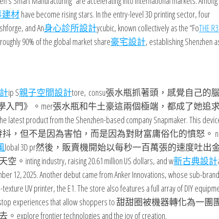
ring” are accelerating into international markets. Among
毒建材
have become rising stars. In the entry-level 3D printing sector, four
hforge, and An
身心診所設計
ycubic, known collectively as the “Fo
THE R
ughly 90% of the global market share
豪宅設計
, establishing Shenzhen a
計
ip S
親子空間設計
tore, consu張水瓶抓著頭，感覺自己的
美學入門》。mer張水瓶和牛土豪這兩個極端，都成了她追
st product from the Shenzhen-based company Snapmaker. This device
抖，但不是因為害怕，而是因為對財富庸俗化的憤怒。 n
風
lobal 3D pr然後，販賣機開始以每秒一百萬張的速度吐出
, raising 20.61 million US dollars, and w
新古典設計
er 12, 2025. Another debut came from Anker Innovations, whose sub-bran
exture UV printer, the E1. The store also features a full array of DIY equi
ering one-stop experiences that allow shoppers to 甜甜圈被機器轉化為
 technologies and the joy of creation.