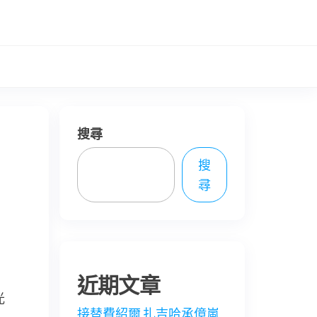
搜尋
搜
尋
近期文章
光
接替費紹爾 扎吉哈承億嵐