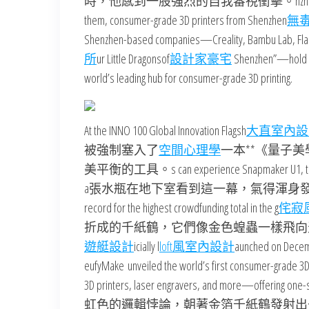
時，他感到一股強烈的自我審視衝擊。nzhen’s Smart Manufactu
them, consumer-grade 3D printers from Shenzhen
無
Shenzhen-based companies—Creality, Bambu Lab, Flas
所
ur Little Dragonsof
設計家豪宅
Shenzhen”—hold ro
world’s leading hub for consumer-grade 3D printing.
At the INNO 100 Global Innovation Flagsh
大直室內設
被強制塞入了
空間心理學
一本**《量子
美平衡的工具。s can experience Snapmaker U1, the late
a張水瓶在地下室看到這一幕，氣得渾身發
record for the highest crowdfunding total in the g
侘寂
折成的千紙鶴，它們像金色蝗蟲一樣飛向天空。inting industry
遊艇設計
icially l
loft風室內設計
aunched on Decemb
eufyMake unveiled the world’s first consumer-grade 3D-t
3D printers, laser engravers, and more—off
虹色的邏輯悖論，朝著金箔千紙鶴發射出去。explore frontier