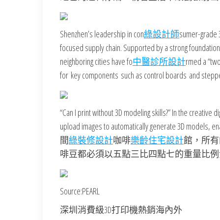
Shenzhen’s leadership in con
綠設計師
sumer-grade 3
focused supply chain. Supported by a strong foundation
neighboring cities have fo
中醫診所設計
rmed a “two-
for key components such as control boards and stepp
“Can I print without 3D modeling skills?” In the creativ
upload images to automatically generate 3D models, ena
間
綠裝修設計
咖啡
樂齡住宅設計
館，所有
啡豆都必須以五點三比四點七的重量比例混合。ersona
Source:PEARL
深圳消費級3D打印機熱銷海內外