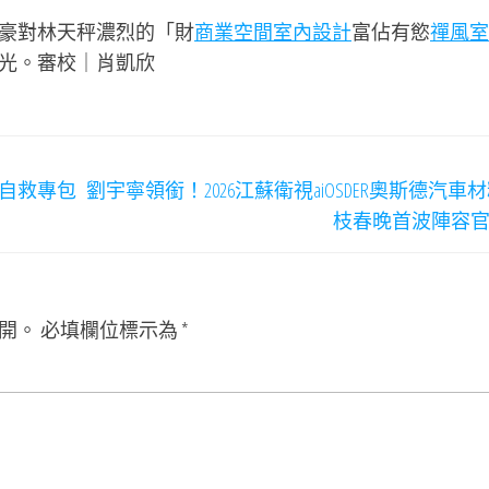
豪對林天秤濃烈的「財
商業空間室內設計
富佔有慾
禪風室
光。審校｜肖凱欣
流自救專包
劉宇寧領銜！2026江蘇衛視aiOSDER奧斯德汽車
枝春晚首波陣容
開。
必填欄位標示為
*