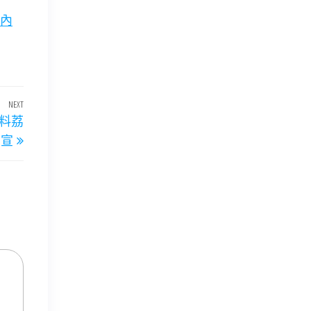
內
NEXT
Next
材料荔
Post
官宣