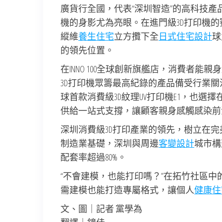
廣貨行全國，代表“深圳智造”的高科技產
機的身影尤為亮眼。在進門級3D打印機的
縱維
養生住宅
立方攬下全
日式住宅設計
球
的領先位置。
在INNO 100全球創新旗艦店，消費者能親身經
3D打印機眾籌最高紀錄的產品備受行業關注，于
球首款消費級3D紋理UV打印機E1，也選
供給一站式支撐，讓顧客親身感觸感染前
深圳消費級3D打印產業的領先，樹立在
制造業基礎，深圳與周邊
客變設計
城市構
配套率超過80%。
“不會建模，也能打印嗎？”在拓竹社區中的創
需建模也能打造專屬格式，讓個人
健康住
文、圖｜記者 黨學為