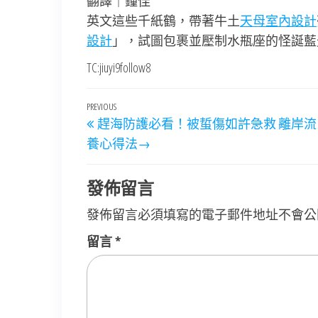
翻譯｜鐘佳
英文這些千紙鶴，帶著牛土
天母室內設計
設計
」，試圖包裹並壓制水瓶座的怪誕藍
TC:jiuyi9follow8
文
Previous
PREVIOUS
趕海防護必看！被蜇傷如許急救 離岸
章
Post
養心得法→
導
覽
發佈留言
發佈留言必須填寫的電子郵件地址不會公
留言
*