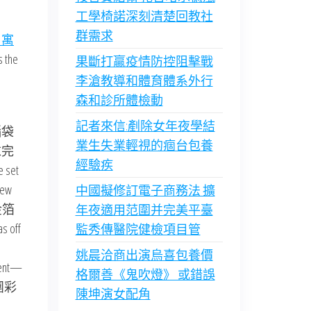
工學椅諾深刻清楚回教社
群需求
3 寓
s the
果斷打贏疫情防控阻擊戰
李滄教導和體育體系外行
森和診所體檢動
記者來信:剷除女年夜學結
腦袋
業生失業輕視的痼台包養
求完
經驗疾
 set
ew
中國擬修訂電子商務法 擴
金箔
年夜適用范圍并完美平臺
as off
監秀傳醫院健檢項目管
d
姚晨洽商出演烏喜包養價
pment—
格爾善《鬼吹燈》 或錯誤
一團團彩
陳坤演女配角