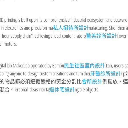
D printing is built upon its comprehensive industrial ecosystem and outward
 in electronics and precision ma
私人招待所設計
nufacturing, Shenzhen 
hour supply chain”, achieving a local content rate o
醫美診所設計
f over
er motors.
e digital lab MakerLab operated by Bambu
民生社區室內設計
Lab, users c
bling anyone to design custom creations and turn thei
牙醫診所設計
r 
的物品都必須遵循嚴格的黃金分割比
會所設計
例擺放，連
l ideas into ta
退休宅設計
ngible objects.