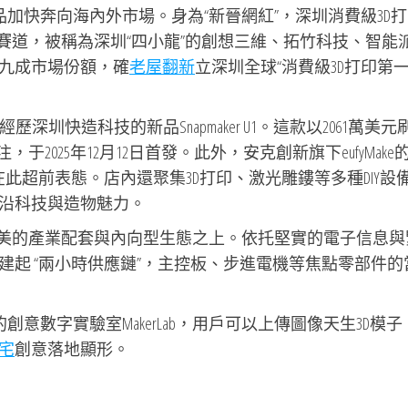
品加快奔向海內外市場。身為“新晉網紅”，深圳消費級3D
賽道，被稱為深圳“四小龍”的創想三維、拓竹科技、智能
九成市場份額，確
老屋翻新
立深圳全球“消費級3D打印第一
歷深圳快造科技的新品Snapmaker U1。這款以2061萬美元
2025年12月12日首發。此外，安克創新旗下eufyMake
擇在此超前表態。店內還聚集3D打印、激光雕鏤等多種DIY設
沿科技與造物魅力。
完美的產業配套與內向型生態之上。依托堅實的電子信息與
建起 “兩小時供應鏈”，主控板、步進電機等焦點零部件的
意數字實驗室MakerLab，用戶可以上傳圖像天生3D模子
宅
創意落地顯形。