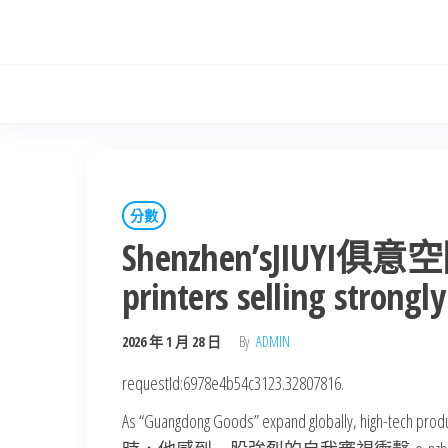
Skip
to
the
content
分數
Shenzhen’sJIUYI俱意空
printers selling strong
2026 年 1 月 28 日
By
ADMIN
requestId:6978e4b54c3123.32807816.
As “Guangdong Goods” expand globally, 